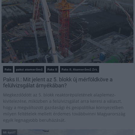
Paks
paksi atomerőmű
Paks II
Paks II. Atomerőmű Zrt.
Paks II.: Mit jelent az 5. blokk új mérföldköve a
felülvizsgálat árnyékában?
Megkezdődött az 5. blokk reaktorépületének alaplemez-
kivitelezése, miközben a felülvizsgálat arra keresi a választ,
hogy a megváltozott gazdasági és geopolitikai környezetben
milyen feltételek mellett érdemes továbbvinni Magyarország
egyik legnagyobb beruházását.
Mi épül?