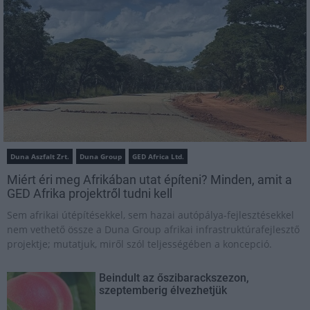
Duna Aszfalt Zrt.
Duna Group
GED Africa Ltd.
Miért éri meg Afrikában utat építeni? Minden, amit a
GED Afrika projektről tudni kell
Sem afrikai útépítésekkel, sem hazai autópálya-fejlesztésekkel
nem vethető össze a Duna Group afrikai infrastruktúrafejlesztő
projektje; mutatjuk, miről szól teljességében a koncepció.
Beindult az őszibarackszezon,
szeptemberig élvezhetjük