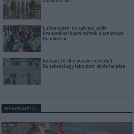
Józsefvárost
Lufitengerrel és szívhez szóló
üzenetekkel köszöntötték a tanárokat
Dunakeszin
Kétszáz férőhelyes parkolót épít
Dunakeszi egy lebontott iskola helyére
MAGYAR ÉPÍTŐK
Mi épül?