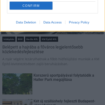
CONFIRM
Data Deletion
Data Access
Privacy Policy
hídépítés
BKK
He-Do Kft.
KM Építő Kft.
Belépett a hajrába a főváros legjelentősebb
közlekedésfejlesztése
A nyár végére lezárulhatnak a főbb hídfelújítási munkák a KM
Építő kivitelezésében zajló beruházásban.
Korszerű sportpályával folytatódik a
Haller Park megújítása
Két új szálláshely fejleszti Budapest-