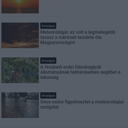
Országos
Meteorológia: ez volt a legmelegebb
tavasz a mérések kezdete óta
Magyarországon
Országos
A fészkelő erdei fülesbaglyok
állományának felmérésében segíthet a
lakosság
Országos
Ónos esőre figyelmeztet a meteorológiai
szolgálat