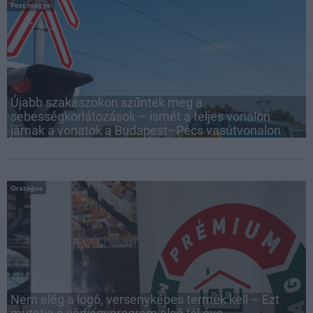
Pest megye
Újabb szakaszokon szűntek meg a
sebességkorlátozások – ismét a teljes vonalon
járnak a vonatok a Budapest–Pécs vasútvonalon
Országos
Nem elég a logó, versenyképes termék kell – Ezt