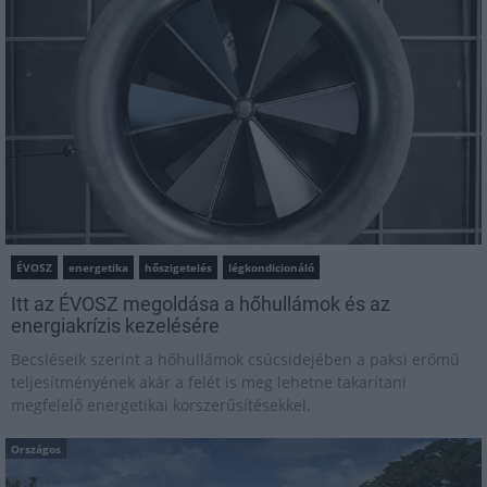
ÉVOSZ
energetika
hőszigetelés
légkondicionáló
Itt az ÉVOSZ megoldása a hőhullámok és az
energiakrízis kezelésére
Becsléseik szerint a hőhullámok csúcsidejében a paksi erőmű
teljesítményének akár a felét is meg lehetne takarítani
megfelelő energetikai korszerűsítésekkel.
Országos