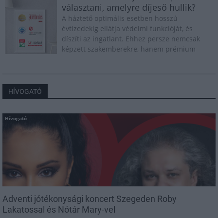
tűzi ki célul.
választani, amelyre díjeső hullik?
A háztető optimális esetben hosszú
évtizedekig ellátja védelmi funkcióját, és
díszíti az ingatlant. Ehhez persze nemcsak
képzett szakemberekre, hanem prémium
minőségű alapanyagokra is szükség van.
Éppen ezért célszerű kivitelezőként is az
elismert, megbízható és innovatív márkák
felé terelni a megrendelőket, építtetőket.
HÍVOGATÓ
Hívogató
Adventi jótékonysági koncert Szegeden Roby
Lakatossal és Nótár Mary-vel