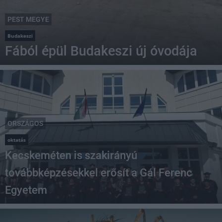
PEST MEGYE
Budakeszi
Fából épül Budakeszi új óvodája
ORSZÁGOS
oktatás
Kecskeméten is szakirányú
továbbképzésekkel erősít a Gál Ferenc
Egyetem