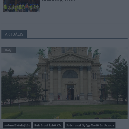
AKTUÁLIS
Helyi
műemlékfelújítás
Belvárosi Építő Kft.
Széchenyi Gyógyfürdő és Uszoda