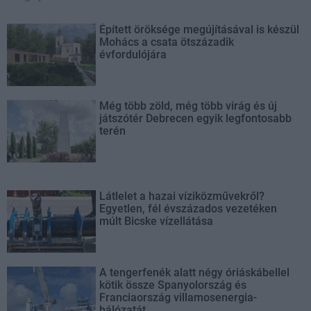
Épített öröksége megújításával is készül
Mohács a csata ötszázadik
évfordulójára
Még több zöld, még több virág és új
játszótér Debrecen egyik legfontosabb
terén
Látlelet a hazai víziközművekről?
Egyetlen, fél évszázados vezetéken
múlt Bicske vízellátása
A tengerfenék alatt négy óriáskábellel
kötik össze Spanyolország és
Franciaország villamosenergia-
hálózatát