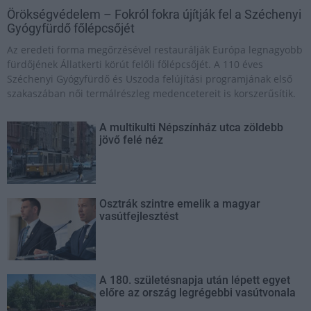
Örökségvédelem – Fokról fokra újítják fel a Széchenyi
Gyógyfürdő főlépcsőjét
Az eredeti forma megőrzésével restaurálják Európa legnagyobb
fürdőjének Állatkerti körút felőli főlépcsőjét. A 110 éves
Széchenyi Gyógyfürdő és Uszoda felújítási programjának első
szakaszában női termálrészleg medencetereit is korszerűsítik.
A multikulti Népszínház utca zöldebb
jövő felé néz
Osztrák szintre emelik a magyar
vasútfejlesztést
A 180. születésnapja után lépett egyet
előre az ország legrégebbi vasútvonala