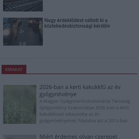
Nagy érdeklődést váltott ki a
közlekedésbiztonsági kérdőív
KIRAKAT
2026-ban a kerti kakukkfű az év
gyógynövénye
A Magyar Gyógyszerésztudományi Társaság
Gyógynövény Szakosztálya 2026-ban a kerti
kakukkfüvet választotta az év
gyógynövényének, folytatva azt a 2013-ban
indult kezdeményezést, amely minden
évben egy kiemelt gyógynövény bemutatását
Miért érdemes olyan cserepet