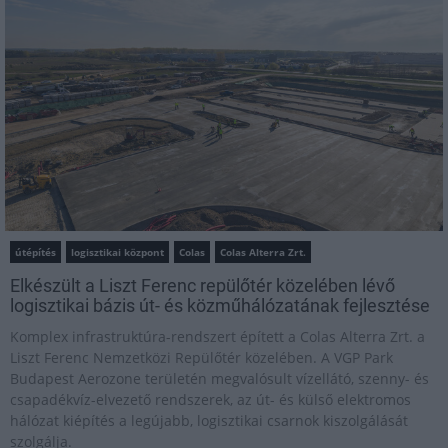
útépítés
logisztikai központ
Colas
Colas Alterra Zrt.
Elkészült a Liszt Ferenc repülőtér közelében lévő
logisztikai bázis út- és közműhálózatának fejlesztése
Komplex infrastruktúra-rendszert épített a Colas Alterra Zrt. a
Liszt Ferenc Nemzetközi Repülőtér közelében. A VGP Park
Budapest Aerozone területén megvalósult vízellátó, szenny- és
csapadékvíz-elvezető rendszerek, az út- és külső elektromos
hálózat kiépítés a legújabb, logisztikai csarnok kiszolgálását
szolgálja.