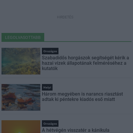
HIRDETÉS
LEGOLVASOTTABB
Országos
Szabadidős horgászok segítségét kérik a
hazai vizek állapotának felméréséhez a
kutatók
Helyi
Három megyében is narancs riasztást
adtak ki péntekre kiadós eső miatt
Országos
A hétvégén visszatér a kánikula