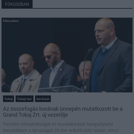
FÓKUSZBAN
Fókuszban
Tokaj
Tokaji bor
borászat
Az összefogás borának ünnepén mutatkozott be a
Grand Tokaj Zrt. új vezetője
Töretlen elhivatottságát és munkabírását hangsúlyozta
beszédében a társaságot 20 éve erősítő Götz István: nincs