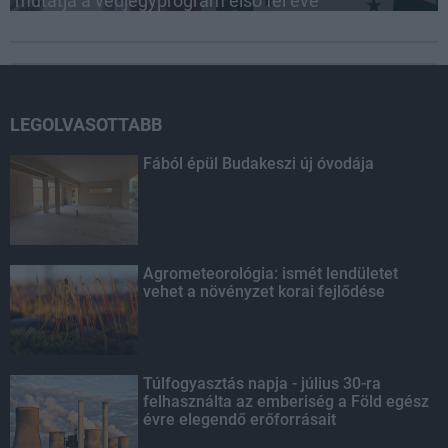
mutatja a védjegyprogram első fél éve
LEGOLVASOTTABB
Fából épül Budakeszi új óvodája
Agrometeorológia: ismét lendületet
vehet a növényzet korai fejlődése
Túlfogyasztás napja - július 30-ra
felhasználta az emberiség a Föld egész
évre elegendő erőforrásait