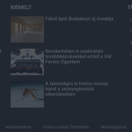
KIEMELT
T
Fából épül Budakeszi új óvodája
t
Kecskeméten is szakirányú
továbbképzésekkel erősít a Gál
Ferenc Egyetem
A lakosságra is fontos szerep
hárul a szúnyoginvázió
elkerülésében
Adatvédelem
Felhasználási feltételek
Médiaajánlat