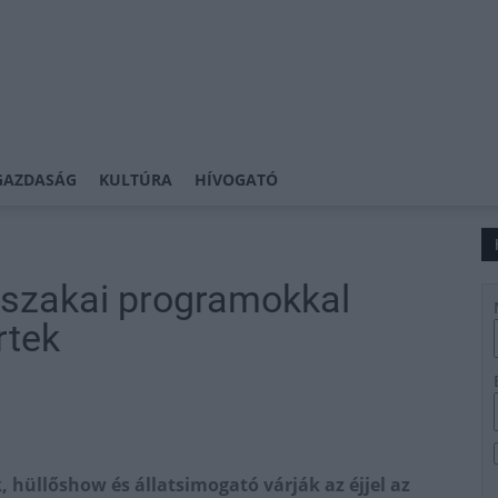
GAZDASÁG
KULTÚRA
HÍVOGATÓ
jszakai programokkal
rtek
 hüllőshow és állatsimogató várják az éjjel az