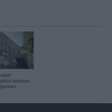
enddé?
lából építenek
Újpesten