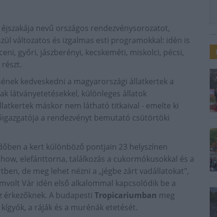
k éjszakája nevű országos rendezvénysorozatot,
ül változatos és izgalmas esti programokkal: idén is
ni, győri, jászberényi, kecskeméti, miskolci, pécsi,
 részt.
tnének kedveskedni a magyarországi állatkertek a
ak látványetetésekkel, különleges állatok
atkertek máskor nem látható titkaival - emelte ki
 főigazgatója a rendezvényt bemutató csütörtöki
 időben a kert különböző pontjain 23 helyszínen
show, elefánttorna, találkozás a cukormókusokkal és a
tben, de meg lehet nézni a „jégbe zárt vadállatokat",
emvolt Vár idén első alkalommal kapcsolódik be a
az érkezőknek. A budapesti
Tropicariumban
meg
a kígyók, a ráják és a murénák etetését.