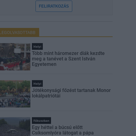
FELIRATKOZÁS
LEGOLVASOTTABB
Helyi
Több mint háromezer diák kezdte
meg a tanévet a Szent István
Egyetemen
Helyi
Jótékonysági főzést tartanak Monor
lokálpatriótái
Fókuszban
Egy héttel a búcsú előtt
Csíksomlyóra látogat a pápa