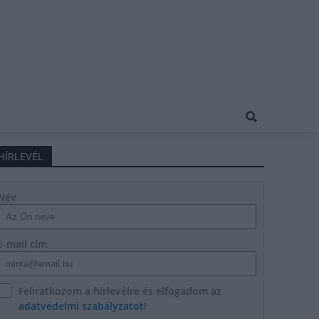
HÍRLEVÉL
Név
E-mail cím
Feliratkozom a hírlevélre és elfogadom az
adatvédelmi szabályzatot!