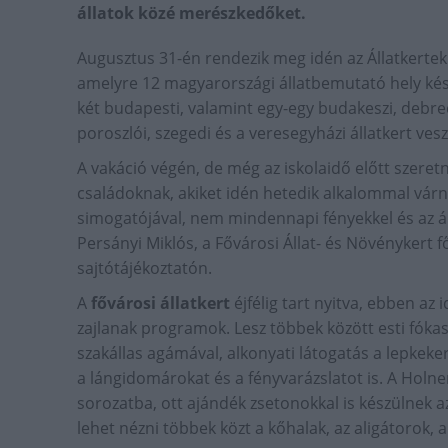
állatok közé merészkedőket.
Augusztus 31-én rendezik meg idén az Állatkerte
amelyre 12 magyarországi állatbemutató hely kész
két budapesti, valamint egy-egy budakeszi, debrece
poroszlói, szegedi és a veresegyházi állatkert vesz
A vakáció végén, de még az iskolaidő előtt szere
családoknak, akiket idén hetedik alkalommal várn
simogatójával, nem mindennapi fényekkel és az áll
Persányi Miklós, a Fővárosi Állat- és Növénykert
sajtótájékoztatón.
A
fővárosi állatkert
éjfélig tart nyitva, ebben az
zajlanak programok. Lesz többek között esti fóka
szakállas agámával, alkonyati látogatás a lepkeker
a lángidomárokat és a fényvarázslatot is. A Holn
sorozatba, ott ajándék zsetonokkal is készülnek 
lehet nézni többek közt a kőhalak, az aligátorok, 