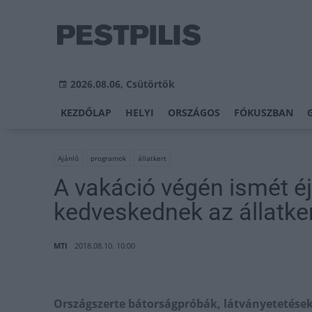
2026.08.06, Csütörtök
KEZDŐLAP
HELYI
ORSZÁGOS
FÓKUSZBAN
Ajánló
programok
állatkert
A vakáció végén ismét é
kedveskednek az állatke
MTI
2018.08.10. 10:00
Országszerte bátorságpróbák, látványetetések,