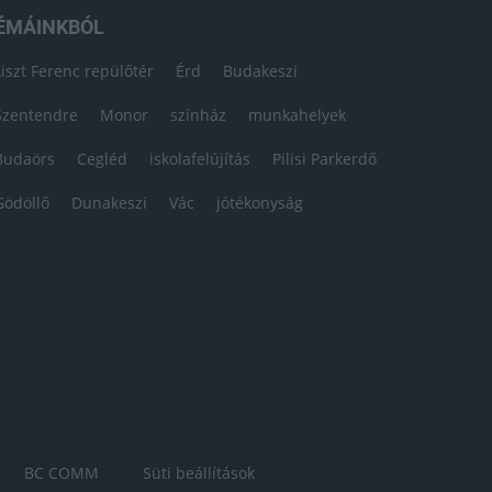
ÉMÁINKBÓL
Liszt Ferenc repülőtér
Érd
Budakeszi
Szentendre
Monor
színház
munkahelyek
Budaörs
Cegléd
iskolafelújítás
Pilisi Parkerdő
Gödöllő
Dunakeszi
Vác
jótékonyság
BC COMM
Süti beállítások