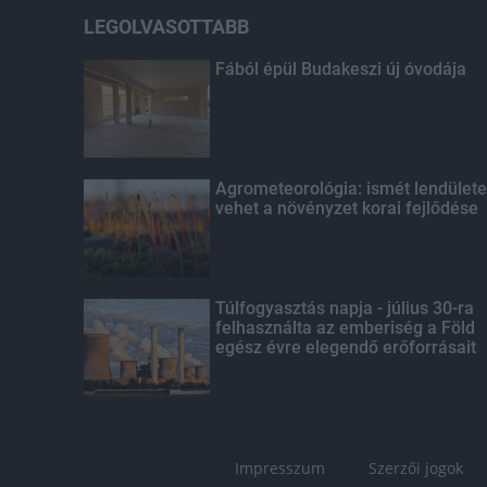
LEGOLVASOTTABB
Fából épül Budakeszi új óvodája
Agrometeorológia: ismét lendülete
vehet a növényzet korai fejlődése
Túlfogyasztás napja - július 30-ra
felhasználta az emberiség a Föld
egész évre elegendő erőforrásait
Impresszum
Szerzői jogok