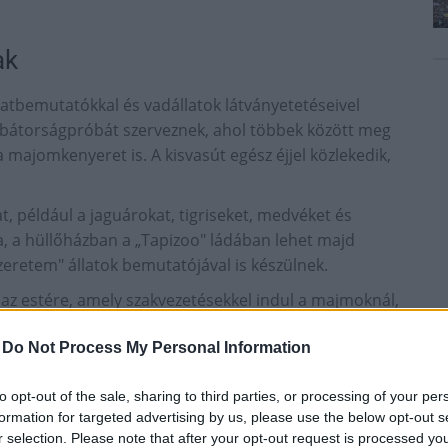
ak
latbemutatókkal és vadállatok látványetetéseivel
 bátorságpróbát szerveznek, ahol többek között meg
 majomkenyeret is. A kisvasút egész éjjel közlekedik,
, például a jaguárokat, tigriseket, medvéket és
, a hüllőházban a „Tapizoo" ládában lehet majd
szeretem" állatok bemutatójával is készülnek.
ki az estére, amely szakvezetésekkel indul a majmoknál,
ok etetését is meg lehet majd tekinteni. Itt este
llőshow, madárbemutató, és állatsimogató is.
-
Do Not Process My Personal Information
elebb vinni a közönséghez, ezért a helyszínre
to opt-out of the sale, sharing to third parties, or processing of your per
 a Bükki Nemzeti Park és a Magyar Madártani
formation for targeted advertising by us, please use the below opt-out s
zomszédos Bükk-hegység rovarvilágával, rovarevő
r selection. Please note that after your opt-out request is processed y