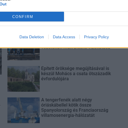
Out
Elkészült a Liszt Ferenc repülőtér
közelében lévő logisztikai bázis út-
és közműhálózatának fejlesztése
CONFIRM
Látlelet a hazai víziközművekről?
Data Deletion
Data Access
Privacy Policy
Egyetlen, fél évszázados
vezetéken múlt Bicske vízellátása
Épített öröksége megújításával is
készül Mohács a csata ötszázadik
évfordulójára
A tengerfenék alatt négy
-
óriáskábellel kötik össze
Spanyolország és Franciaország
villamosenergia-hálózatát