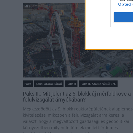
Opted 
Mi épül?
Paks
paksi atomerőmű
Paks II
Paks II. Atomerőmű Zrt.
Paks II.: Mit jelent az 5. blokk új mérföldköve a
felülvizsgálat árnyékában?
Megkezdődött az 5. blokk reaktorépületének alaplemez
kivitelezése, miközben a felülvizsgálat arra keresi a
választ, hogy a megváltozott gazdasági és geopolitikai
környezetben milyen feltételek mellett érdemes