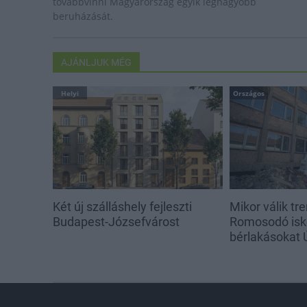
továbbvinni Magyarország egyik legnagyobb
beruházását.
AJÁNLJUK MÉG
Helyi
Országos
Két új szálláshely fejleszti
Mikor válik tr
Budapest-Józsefvárost
Romosodó isko
bérlakásokat 