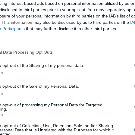
smerkedhetnek.
eing interest-based ads based on personal information utilized by us or
disclosed to third parties prior to your opt-out. You may separately opt-
ász túrán részt venni, de tűzzsonglőr bemutatóval,
losure of your personal information by third parties on the IAB’s list of
 előadással, klasszikus zenei koncerttel és családi
. This information may also be disclosed by us to third parties on the
IA
et.
Participants
that may further disclose it to other third parties.
iumok világát ismerhetik meg az érdeklődők a
, a gyakorlott búvároknak pedig idén is lesz
l Data Processing Opt Outs
i medveotthonban pedig családi ügyességi
sal és medvevicsorgással" várják a zseblámpával
o opt-out of the Sharing of my personal data.
In
o opt-out of the Sale of my Personal Data.
In
to opt-out of processing my Personal Data for Targeted
ing.
In
o opt-out of Collection, Use, Retention, Sale, and/or Sharing
ersonal Data that Is Unrelated with the Purposes for which it
lected.