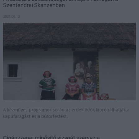
Szentendrei Skanzenben
2021.09.13
A kézműves programok során az érdeklődök kipróbálhatják a
kapufaragást és a bútorfestést.
Cigányzenei minősítő vizsgát szervez a