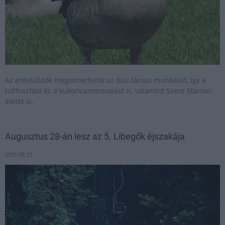
Az érdeklődők megismerhetik az őszi társas munkákat, így a
tollfosztást és a kukoricamorzsolást is, valamint Szent Márton
életét is.
Augusztus 28-án lesz az 5. Libegők éjszakája
2021.08.23