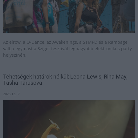
Az elrow, a Q-Dance, az Awakenings, a STMPD és a Rampage
váltja egymást a Sziget fesztivál legnagyobb elektronikus party
helyszínén.
Tehetségek határok nélkül: Leona Lewis, Rina May,
Tasha Tarusova
2023.12.17