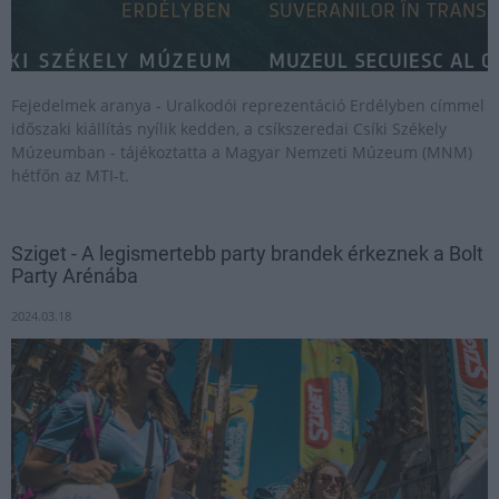
Fejedelmek aranya - Uralkodói reprezentáció Erdélyben címmel
időszaki kiállítás nyílik kedden, a csíkszeredai Csíki Székely
Múzeumban - tájékoztatta a Magyar Nemzeti Múzeum (MNM)
hétfőn az MTI-t.
Sziget - A legismertebb party brandek érkeznek a Bolt
Party Arénába
2024.03.18