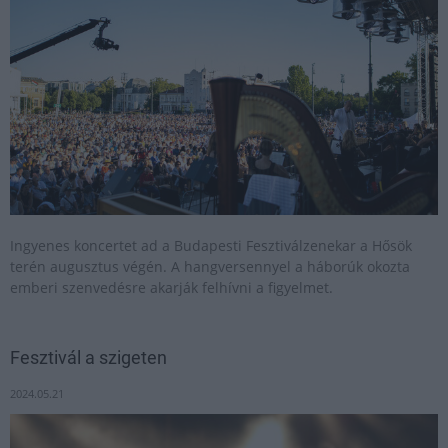
Ingyenes koncertet ad a Budapesti Fesztiválzenekar a Hősök
terén augusztus végén. A hangversennyel a háborúk okozta
emberi szenvedésre akarják felhívni a figyelmet.
Fesztivál a szigeten
2024.05.21