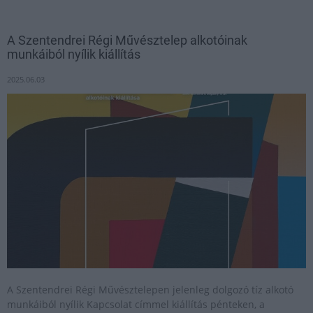
A Szentendrei Régi Művésztelep alkotóinak
munkáiból nyílik kiállítás
2025.06.03
A Szentendrei Régi Művésztelepen jelenleg dolgozó tíz alkotó
munkáiból nyílik Kapcsolat címmel kiállítás pénteken, a