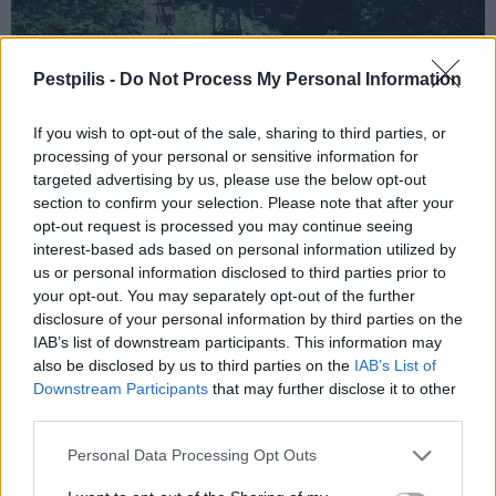
Pestpilis -
Do Not Process My Personal Information
If you wish to opt-out of the sale, sharing to third parties, or
processing of your personal or sensitive information for
A július 17-re tervezett éjszakai libegőzés a kedvezőtlen
targeted advertising by us, please use the below opt-out
időjárás miatt a Zugligeti Libegőnél elmaradt, ezért azt
section to confirm your selection. Please note that after your
augusztus végén tartják meg.
opt-out request is processed you may continue seeing
interest-based ads based on personal information utilized by
us or personal information disclosed to third parties prior to
your opt-out. You may separately opt-out of the further
Konténerkiállítás mutatja be Robert Capa életét a
disclosure of your personal information by third parties on the
Budapest Parkban
IAB’s list of downstream participants. This information may
2020.07.28
also be disclosed by us to third parties on the
IAB’s List of
Downstream Participants
that may further disclose it to other
third parties.
Personal Data Processing Opt Outs