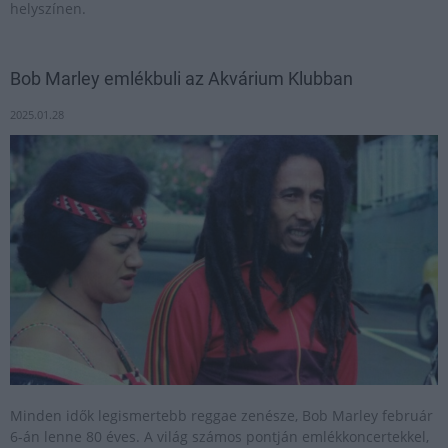
helyszínen.
Bob Marley emlékbuli az Akvárium Klubban
2025.01.28
Minden idők legismertebb reggae zenésze, Bob Marley február
6-án lenne 80 éves. A világ számos pontján emlékkoncertekkel,