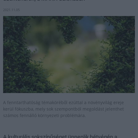
2021.11.05
A fenntarthatóság témaköréből ezúttal a növényvilág ereje
kerül fókuszba, mely sok szempontból megoldást jelenthet
számos fennálló környezeti problémára.
A kulturális sokszínűséget ünneplik hétvégén a