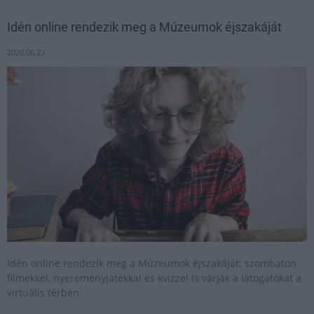
Idén online rendezik meg a Múzeumok éjszakáját
2020.06.23
Idén online rendezik meg a Múzeumok éjszakáját: szombaton
filmekkel, nyereményjátékkal és kvízzel is várják a látogatókat a
virtuális térben.