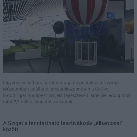
Ingyenesen látható tárlat mutatja be péntektől a Néprajzi
Múzeumban található látogatóközpontban a tíz éve
indult Liget Budapest projekt fejlesztéseit, amelyek eddig több
mint 7,5 millió látogatót vonzottak.
A Sziget a fenntartható fesztiválozás „élharcosai”
között