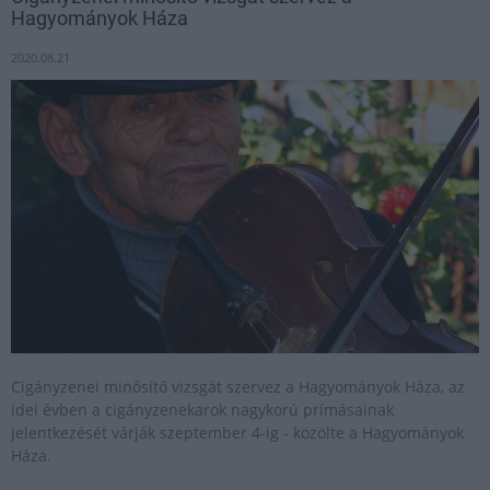
Hagyományok Háza
2020.08.21
Cigányzenei minősítő vizsgát szervez a Hagyományok Háza, az
idei évben a cigányzenekarok nagykorú prímásainak
jelentkezését várják szeptember 4-ig - közölte a Hagyományok
Háza.