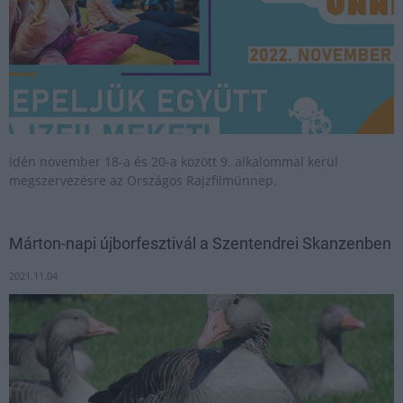
Idén november 18-a és 20-a között 9. alkalommal kerül
megszervezésre az Országos Rajzfilmünnep.
Márton-napi újborfesztivál a Szentendrei Skanzenben
2021.11.04