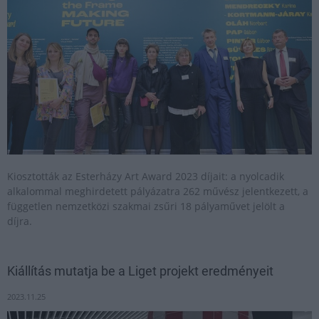
Kiosztották az Esterházy Art Award 2023 díjait: a nyolcadik
alkalommal meghirdetett pályázatra 262 művész jelentkezett, a
független nemzetközi szakmai zsűri 18 pályaművet jelölt a
díjra.
Kiállítás mutatja be a Liget projekt eredményeit
2023.11.25