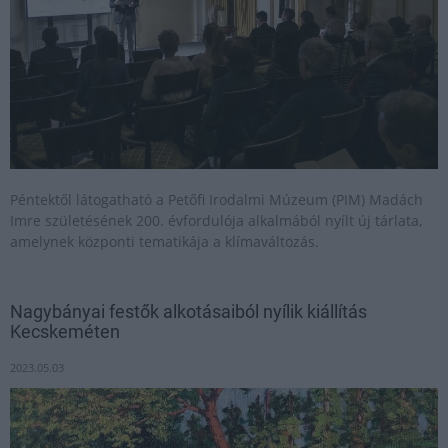
Péntektől látogatható a Petőfi Irodalmi Múzeum (PIM) Madách
Imre születésének 200. évfordulója alkalmából nyílt új tárlata,
amelynek központi tematikája a klímaváltozás.
Nagybányai festők alkotásaiból nyílik kiállítás
Kecskeméten
2023.05.03