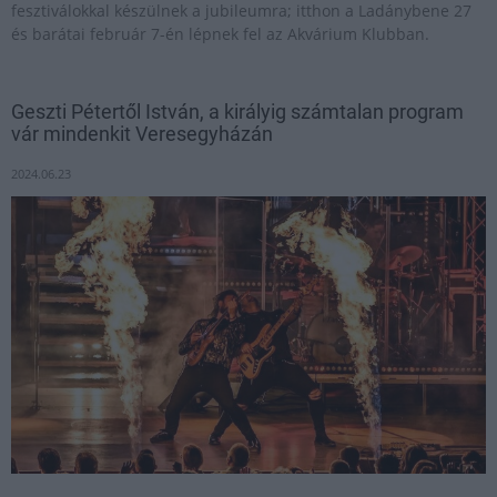
fesztiválokkal készülnek a jubileumra; itthon a Ladánybene 27
és barátai február 7-én lépnek fel az Akvárium Klubban.
Geszti Pétertől István, a királyig számtalan program
vár mindenkit Veresegyházán
2024.06.23