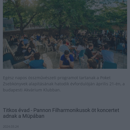
Egész napos összművészeti programot tartanak a Poket
Zsebkönyvek alapításának hatodik évfordulóján április 21-én, a
budapesti Akvárium Klubban.
Titkos évad - Pannon Filharmonikusok öt koncertet
adnak a Müpában
2024.03.24