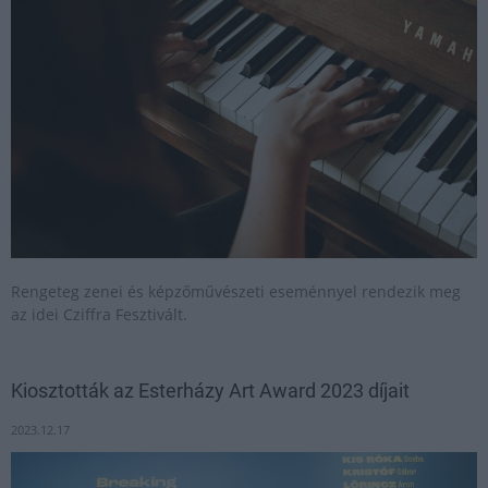
Rengeteg zenei és képzőművészeti eseménnyel rendezik meg
az idei Cziffra Fesztivált.
Kiosztották az Esterházy Art Award 2023 díjait
2023.12.17