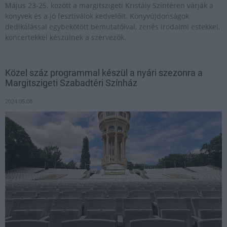
Május 23-25. között a margitszigeti Kristály Színtéren várják a
könyvek és a jó fesztiválok kedvelőit. Könyvújdonságok
dedikálással egybekötött bemutatóival, zenés irodalmi estekkel,
koncertekkel készülnek a szervezők.
Közel száz programmal készül a nyári szezonra a
Margitszigeti Szabadtéri Színház
2024.05.08