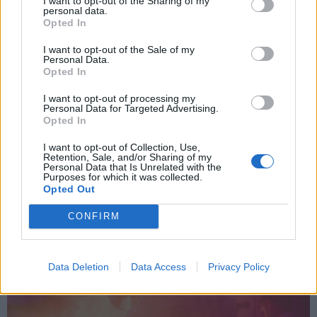
I want to opt-out of the Sharing of my
personal data.
Opted In
I want to opt-out of the Sale of my
Personal Data.
Opted In
I want to opt-out of processing my
Personal Data for Targeted Advertising.
Opted In
Robert Capa életművét mutatja be a szerdán nyíló CAPA105
című konténerinstalláció a Budapest Parkban.
I want to opt-out of Collection, Use,
Retention, Sale, and/or Sharing of my
Personal Data that Is Unrelated with the
Purposes for which it was collected.
Opted Out
Újranyit az Opus Jazz Club
CONFIRM
2020.06.19
Data Deletion
Data Access
Privacy Policy