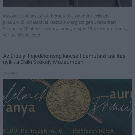
Magyar és világsztárok, bemutatók, valamint exkluzív
produkciók kínálatával készül a Margitszigeti Szabadtéri
Színház a 2024-es szezonra, amely május 19-től szeptemberig
várja a közönséget.
Az Erdélyi Fejedelemség kincseit bemutató kiállítás
nyílik a Csíki Székely Múzeumban
2024.04.15