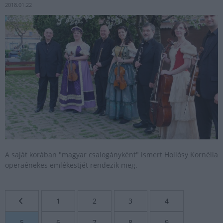
2018.01.22
A saját korában "magyar csalogányként" ismert Hollósy Kornélia
operaénekes emlékestjét rendezik meg.
1
2
3
4
5
6
7
8
9