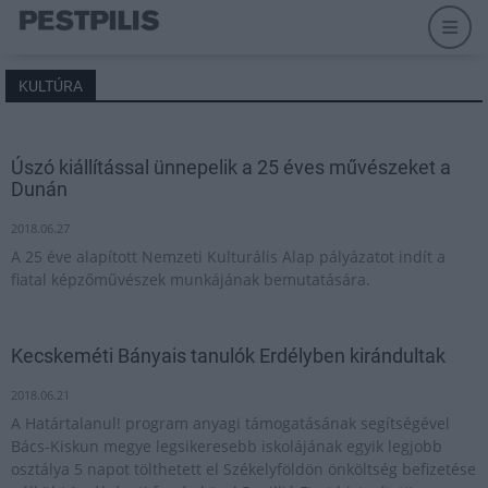
KULTÚRA
Úszó kiállítással ünnepelik a 25 éves művészeket a
Dunán
2018.06.27
A 25 éve alapított Nemzeti Kulturális Alap pályázatot indít a
fiatal képzőművészek munkájának bemutatására.
Kecskeméti Bányais tanulók Erdélyben kirándultak
2018.06.21
A Határtalanul! program anyagi támogatásának segítségével
Bács-Kiskun megye legsikeresebb iskolájának egyik legjobb
osztálya 5 napot tölthetett el Székelyföldön önköltség befizetése