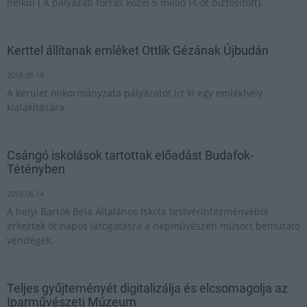
nélkül ( A pályázati forrás közel 5 millió Ft-ot biztosított).
Kerttel állítanak emléket Ottlik Gézának Újbudán
2018.06.19
A kerület önkormányzata pályázatot írt ki egy emlékhely
kialakítására.
Csángó iskolások tartottak előadást Budafok-
Tétényben
2018.06.14
A helyi Bartók Béla Általános Iskola testvérintézményéből
érkeztek öt napos látogatásra a népművészeti műsort bemutató
vendégek.
Teljes gyűjteményét digitalizálja és elcsomagolja az
Iparművészeti Múzeum