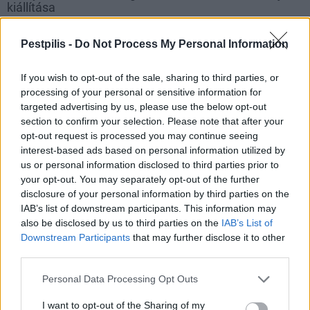
kiállítása
2018.04.21
Pestpilis -
Do Not Process My Personal Information
Elsősorban a kamaszok számára szeretné közelebb hozni a
kortárs művészetet a Barcsay Múzeum tárlata, melyben a
If you wish to opt-out of the sale, sharing to third parties, or
festmények mellett videó- és hanginstallációk is találhatók.
processing of your personal or sensitive information for
targeted advertising by us, please use the below opt-out
section to confirm your selection. Please note that after your
Indul a munka a Néprajzi Múzeum új épületén
opt-out request is processed you may continue seeing
interest-based ads based on personal information utilized by
2018.04.18
us or personal information disclosed to third parties prior to
A kivitelezésre vonatkozó ajánlatokat a következő egy hónapban
your opt-out. You may separately opt-out of the further
kell benyújtaniuk a vállalatoknak.
disclosure of your personal information by third parties on the
IAB’s list of downstream participants. This information may
also be disclosed by us to third parties on the
IAB’s List of
Horror- és LMBT-filmekkel válik még izgalmasabbá a
Downstream Participants
that may further disclose it to other
Friss Hús Fesztivál
third parties.
2018.03.17
Personal Data Processing Opt Outs
Az utóbbi két év legjobb rövidfilmjeit vonultatja fel az áprilisi
esemény. A filmek értékelésébe a közönség is beleszólhat, s
I want to opt-out of the Sharing of my