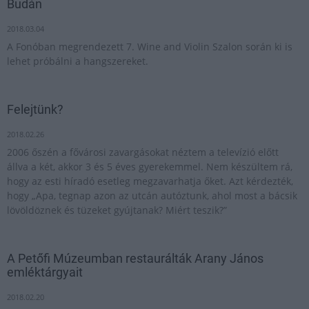
Budán
2018.03.04
A Fonóban megrendezett 7. Wine and Violin Szalon során ki is
lehet próbálni a hangszereket.
Felejtünk?
2018.02.26
2006 őszén a fővárosi zavargásokat néztem a televízió előtt
állva a két, akkor 3 és 5 éves gyerekemmel. Nem készültem rá,
hogy az esti híradó esetleg megzavarhatja őket. Azt kérdezték,
hogy „Apa, tegnap azon az utcán autóztunk, ahol most a bácsik
lövöldöznek és tüzeket gyújtanak? Miért teszik?”
A Petőfi Múzeumban restaurálták Arany János
emléktárgyait
2018.02.20