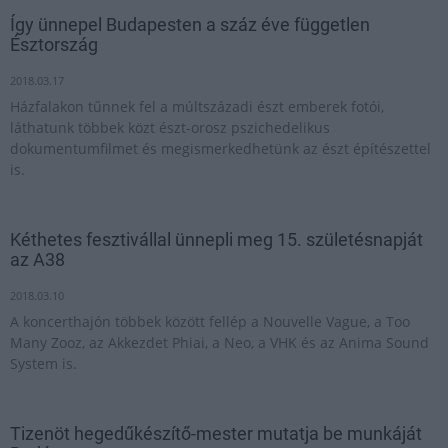
Így ünnepel Budapesten a száz éve független
Észtország
2018.03.17
Házfalakon tűnnek fel a múltszázadi észt emberek fotói,
láthatunk többek közt észt-orosz pszichedelikus
dokumentumfilmet és megismerkedhetünk az észt építészettel
is.
Kéthetes fesztivállal ünnepli meg 15. születésnapját
az A38
2018.03.10
A koncerthajón többek között fellép a Nouvelle Vague, a Too
Many Zooz, az Akkezdet Phiai, a Neo, a VHK és az Anima Sound
System is.
Tizenöt hegedűkészítő-mester mutatja be munkáját