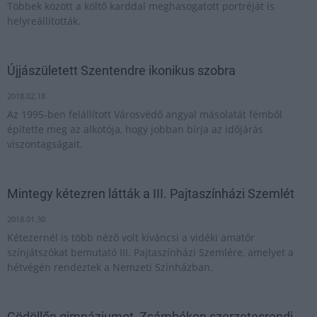
Többek között a költő karddal meghasogatott portréját is
helyreállították.
Újjászületett Szentendre ikonikus szobra
2018.02.18
Az 1995-ben felállított Városvédő angyal másolatát fémből
építette meg az alkotója, hogy jobban bírja az időjárás
viszontagságait.
Mintegy kétezren látták a III. Pajtaszínházi Szemlét
2018.01.30
Kétezernél is több néző volt kíváncsi a vidéki amatőr
színjátszókat bemutató III. Pajtaszínházi Szemlére, amelyet a
hétvégén rendeztek a Nemzeti Színházban.
Gödöllőn gimnáziumot, Zsámbékon szerzetesrendi