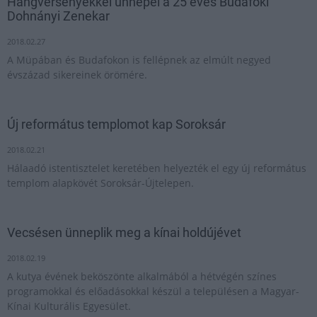
Hangversenyekkel ünnepel a 25 éves Budafoki
Dohnányi Zenekar
2018.02.27
A Müpában és Budafokon is fellépnek az elmúlt negyed
évszázad sikereinek örömére.
Új református templomot kap Soroksár
2018.02.21
Hálaadó istentisztelet keretében helyezték el egy új református
templom alapkövét Soroksár-Újtelepen.
Vecsésen ünneplik meg a kínai holdújévet
2018.02.19
A kutya évének beköszönte alkalmából a hétvégén színes
programokkal és előadásokkal készül a településen a Magyar-
Kínai Kulturális Egyesület.