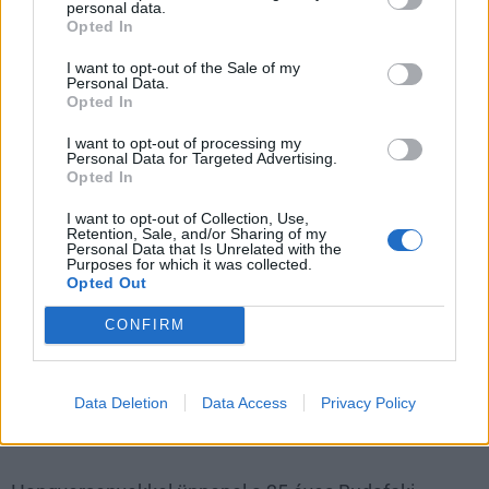
personal data.
még kritikaíró workshop is lesz az újságírói pályára
Opted In
készülőknek.
I want to opt-out of the Sale of my
Personal Data.
Opted In
Ősbemutatóval ünnepli jubileumát a Budafoki
Dohnányi Zenekar
I want to opt-out of processing my
Personal Data for Targeted Advertising.
2018.03.13
Opted In
Az alkalomra Vajda János zeneszerző komponált darabot, a
I want to opt-out of Collection, Use,
Művészetek Palotájába várják az érdeklődőket április 25-re.
Retention, Sale, and/or Sharing of my
Personal Data that Is Unrelated with the
Purposes for which it was collected.
Opted Out
Munkácsy-díjas festő kiállítása nyílt meg a Csepel
Galériában
CONFIRM
2018.03.09
Tenk László alkotásait az „Utóbbi tíz év” elnevezésű tárlaton
Data Deletion
Data Access
Privacy Policy
tekinthetik meg az érdeklődők.