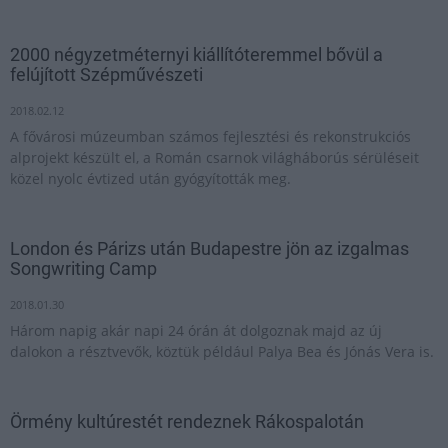
2000 négyzetméternyi kiállítóteremmel bővül a
felújított Szépművészeti
2018.02.12
A fővárosi múzeumban számos fejlesztési és rekonstrukciós
alprojekt készült el, a Román csarnok világháborús sérüléseit
közel nyolc évtized után gyógyították meg.
London és Párizs után Budapestre jön az izgalmas
Songwriting Camp
2018.01.30
Három napig akár napi 24 órán át dolgoznak majd az új
dalokon a résztvevők, köztük például Palya Bea és Jónás Vera is.
Örmény kultúrestét rendeznek Rákospalotán