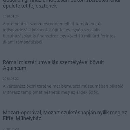
épületeket fejlesztenek
2018.01.26
A premontrei szerzetesrend emellett templomot és
idősgondozási központot újít fel és egyéb szociális
beruházásokat is finanszíroz egy közel 10 milliárd forintos
állami támogatásból.
Római misztériumvallás szentélyével bővült
Aquincum
2018.06.22
A városrész ókori történelmet bemutató múzeumában bikaölő
Mithrász templomát nézhetik meg az érdeklődők.
Mozart-operával, Mozart születésnapján nyílik meg az
Eiffel Műhelyház
2018.06.20