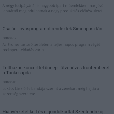
A négy focipályánál is nagyobb ipari műemlékben már jövő
januártól megindulhatnak a nagy produkciók előkészületei.
Családi lovasprogramot rendeztek Simonpusztán
2018.06.17
Az Érdhez tartozó területen a teljes napos program végét
rockopera-előadás zárta.
Teltházas koncerttel ünnepli ötvenéves frontemberét
a Tankcsapda
2018.05.03
Lukács László és bandája szerint a zenekart még hajtja a
közönség szeretete.
Hiányérzetet kelt és elgondolkodtat Szentendre új