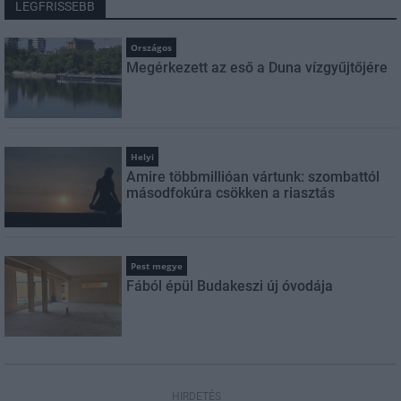
LEGFRISSEBB
Országos
Megérkezett az eső a Duna vízgyűjtőjére
Helyi
Amire többmillióan vártunk: szombattól
másodfokúra csökken a riasztás
Pest megye
Fából épül Budakeszi új óvodája
HIRDETÉS