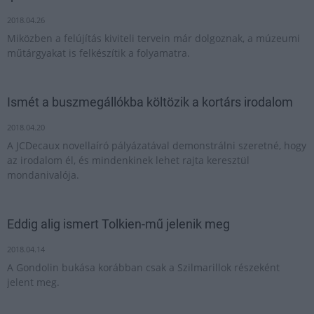
2018.04.26
Miközben a felújítás kiviteli tervein már dolgoznak, a múzeumi
műtárgyakat is felkészítik a folyamatra.
Ismét a buszmegállókba költözik a kortárs irodalom
2018.04.20
A JCDecaux novellaíró pályázatával demonstrálni szeretné, hogy
az irodalom él, és mindenkinek lehet rajta keresztül
mondanivalója.
Eddig alig ismert Tolkien-mű jelenik meg
2018.04.14
A Gondolin bukása korábban csak a Szilmarillok részeként
jelent meg.