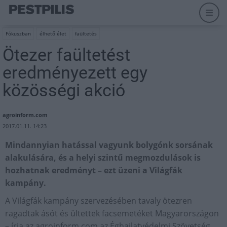
Fókuszban
élhető élet
faültetés
Ötezer faültetést
eredményezett egy
közösségi akció
agroinform.com
2017.01.11. 14:23
Mindannyian hatással vagyunk bolygónk sorsának
alakulására, és a helyi szintű megmozdulások is
hozhatnak eredményt – ezt üzeni a Világfák
kampány.
A Világfák kampány szervezésében tavaly ötezren
ragadtak ásót és ültettek facsemetéket Magyarországon
– írja az agroinform.com az Éghajlatvédelmi Szövetség