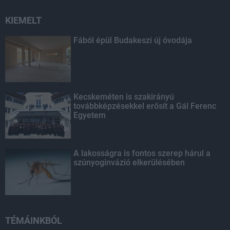
KIEMELT
Fából épül Budakeszi új óvodája
Kecskeméten is szakirányú
továbbképzésekkel erősít a Gál Ferenc
Egyetem
A lakosságra is fontos szerep hárul a
szúnyoginvázió elkerülésében
TÉMÁINKBÓL