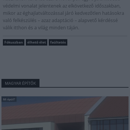
védelmi vonalat jelentenek az elkövetkező időszakban,
mikor az éghajlatváltozással járó kedvezőtlen hatásokra
való felkészülés – azaz adaptáció – alapvető kérdéssé
válik itthon és a világ minden táján.
Fókuszban
élhető élet
faültetés
MAGYAR ÉPÍTŐK
Mi épül?