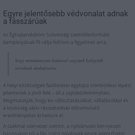
Egyre jelentősebb védvonalat adnak
a fásszárúak
Az Éghajlatvédelmi Szövetség szemléletformáló
kampányának fő célja felhívni a figyelmet arra,
hogy mindannyian hatással vagyunk bolygónk
sorsának alakulására.
A helyi közösségek faültetései egyfajta szimbolikus lépést
jelentenek a jövő felé – áll a sajtóközleményben.
Megmutatják, hogy kis változtatásokkal, vállalásokkal és
a közösség aktív részvételével előremutató
eredményeket érhetünk el.
A szakmai szervezet szerint, a nyilvánvaló környezeti
hasznukon túl a fás szárú növények egyre jelentősebb