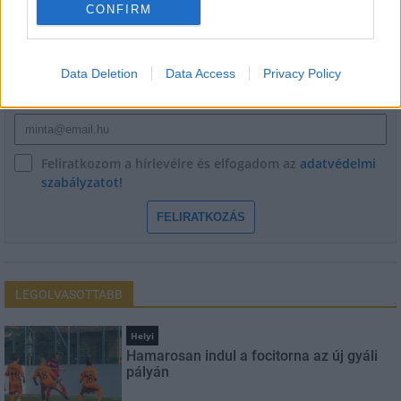
CONFIRM
Név
Data Deletion
Data Access
Privacy Policy
E-mail cím
Feliratkozom a hírlevélre és elfogadom az
adatvédelmi
szabályzatot!
FELIRATKOZÁS
LEGOLVASOTTABB
Helyi
Hamarosan indul a focitorna az új gyáli
pályán