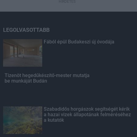
HIRDETÉS
LEGOLVASOTTABB
Fából épül Budakeszi új óvodája
Tizenöt hegedűkészítő-mester mutatja
be munkáját Budán
Szabadidős horgászok segítségét kérik
a hazai vizek állapotának felméréséhez
a kutatók