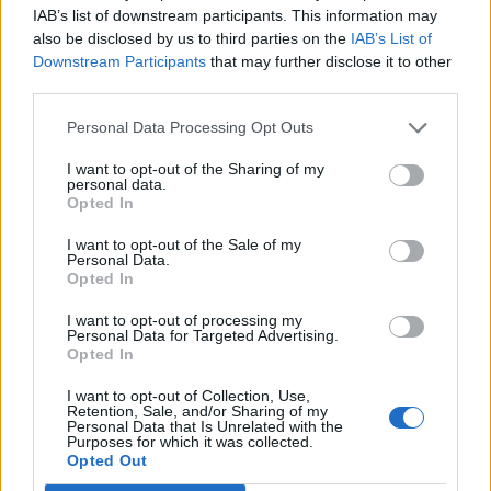
árnyékában?
IAB’s list of downstream participants. This information may
also be disclosed by us to third parties on the
IAB’s List of
Downstream Participants
that may further disclose it to other
third parties.
Elkészült a Liszt Ferenc repülőtér
közelében lévő logisztikai bázis út- és
Personal Data Processing Opt Outs
közműhálózatának fejlesztése
I want to opt-out of the Sharing of my
personal data.
Opted In
Látlelet a hazai víziközművekről?
Egyetlen, fél évszázados vezetéken
I want to opt-out of the Sale of my
múlt Bicske vízellátása
Personal Data.
Opted In
I want to opt-out of processing my
Personal Data for Targeted Advertising.
Opted In
AJÁNLJUK MÉG
I want to opt-out of Collection, Use,
Retention, Sale, and/or Sharing of my
Personal Data that Is Unrelated with the
Purposes for which it was collected.
Opted Out
HÍRLEVÉL