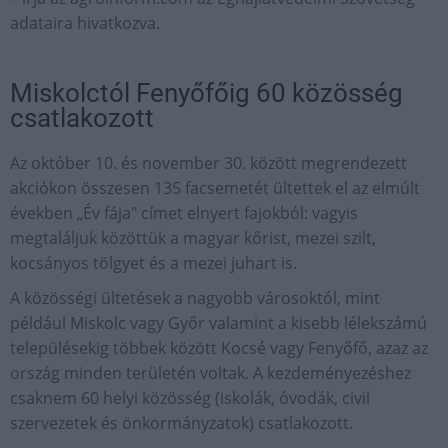
adataira hivatkozva.
Miskolctól Fenyőfőig 60 közösség
csatlakozott
Az október 10. és november 30. között megrendezett
akciókon összesen 135 facsemetét ültettek el az elmúlt
években „Év fája" címet elnyert fajokból: vagyis
megtaláljuk közöttük a magyar kőrist, mezei szilt,
kocsányos tölgyet és a mezei juhart is.
A közösségi ültetések a nagyobb városoktól, mint
például Miskolc vagy Győr valamint a kisebb lélekszámú
településekig többek között Kocsé vagy Fenyőfő, azaz az
ország minden területén voltak. A kezdeményezéshez
csaknem 60 helyi közösség (iskolák, óvodák, civil
szervezetek és önkormányzatok) csatlakozott.