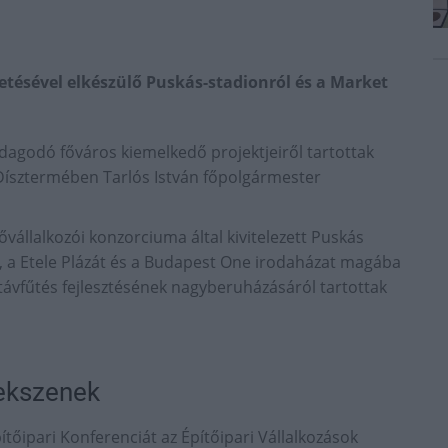
tésével elkészülő Puskás-stadionról és a Market
dagodó főváros kiemelkedő projektjeiről tartottak
Dísztermében Tarlós István főpolgármester
ővállalkozói konzorciuma által kivitelezett Puskás
m, a Etele Plázát és a Budapest One irodaházat magába
i távfűtés fejlesztésének nagyberuházásáról tartottak
rekszenek
őipari Konferenciát az Építőipari Vállalkozások