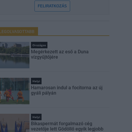
FELIRATKOZÁS
LEGOLVASOTTABB
Országos
Megérkezett az eső a Duna
vízgyűjtőjére
Helyi
Hamarosan indul a focitorna az új
gyáli pályán
Helyi
Bikaspermát forgalmazó cég
vezetője lett Gödöllő egyik legjobb