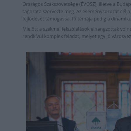
Országos Szakszövetsége (ÉVOSZ), illetve a Budap
tagozata szervezte meg. Az eseménysorozat célja a
fejlődését támogassa, fő témája pedig a dinamiku
Mielőtt a szakmai felszólalások elhangzottak voln
rendkívül komplex feladat, melyet egy jó városvez