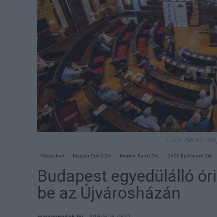
Fotók: Bernát Be
Fókuszban
Magyar Építő Zrt
Market Építő Zrt.
ZÁÉV Építőipari Zrt.
Budapest egyedülálló ór
be az Újvárosházán
magyarepitok.hu
2019.06.16. 08:02