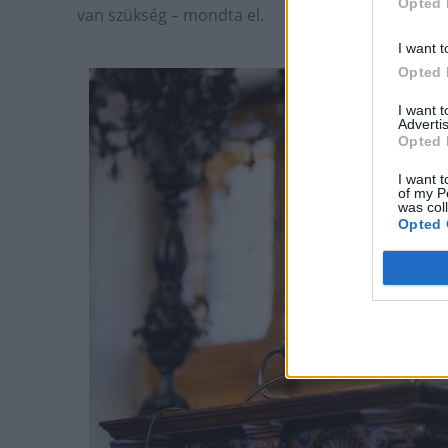
Opted 
van szükség – mondta el.
I want t
Opted 
I want 
Advertis
Opted 
I want t
of my P
was col
Opted 