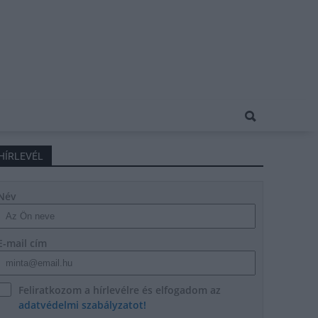
HÍRLEVÉL
Név
E-mail cím
Feliratkozom a hírlevélre és elfogadom az
adatvédelmi szabályzatot!