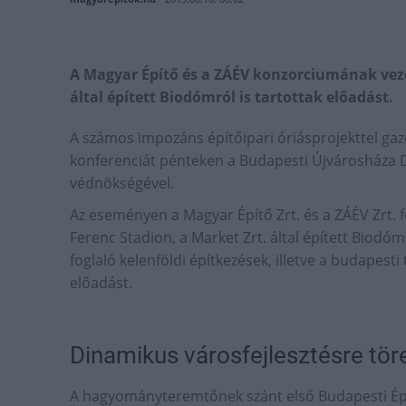
A Magyar Építő és a ZÁÉV konzorciumának veze
által épített Biodómról is tartottak előadást.
A számos impozáns építőipari óriásprojekttel gaz
konferenciát pénteken a Budapesti Újvárosháza 
védnökségével.
Az eseményen a Magyar Építő Zrt. és a ZÁÉV Zrt. f
Ferenc Stadion, a Market Zrt. által épített Biodó
foglaló kelenföldi építkezések, illetve a budapest
előadást.
Dinamikus városfejlesztésre tö
A hagyományteremtőnek szánt első Budapesti Épít