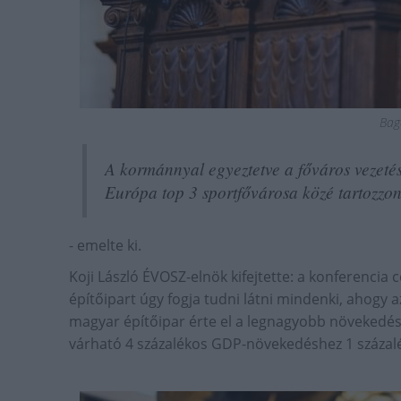
Bag
A kormánnyal egyeztetve a főváros vezetés
Európa top 3 sportfővárosa közé tartozzon
- emelte ki.
Koji László ÉVOSZ-elnök kifejtette: a konferencia 
építőipart úgy fogja tudni látni mindenki, ahogy a
magyar építőipar érte el a legnagyobb növekedést 
várható 4 százalékos GDP-növekedéshez 1 százalék