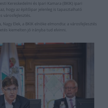
esti Kereskedelmi és Ipari Kamara (BKIK) ipari
z, hogy az építőipar jelenleg is tapasztalható
s városfejlesztés.
a, Nagy Elek, a BKIK elnöke elmondta: a városfejlesztés
etés kiemelten jó irányba tud elvinni.