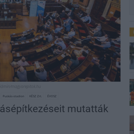
njámin/magyarepitok.hu
Puskás-stadion
KÉSZ Zrt.
ÉVOSZ
iásépítkezéseit mutatták