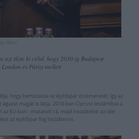
dy Gábor
e azt tűzte ki célul, hogy 2030-ig Budapest
 London és Párizs mellett
célja, hogy bemutassa az építőipar önismeretét: így az
z ágazat magát is látja. 2018-ban Ciprust leszámítva a
az EU-ban - mutatott rá, majd hozzátette: az idei
ot az építőipar fog hozzátenni.