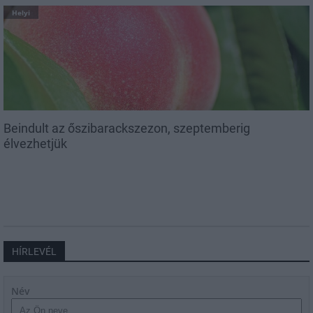
Helyi
Beindult az őszibarackszezon, szeptemberig
élvezhetjük
HÍRLEVÉL
Név