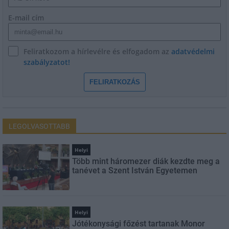
E-mail cím
Feliratkozom a hírlevélre és elfogadom az
adatvédelmi
szabályzatot!
FELIRATKOZÁS
LEGOLVASOTTABB
Helyi
Több mint háromezer diák kezdte meg a
tanévet a Szent István Egyetemen
Helyi
Jótékonysági főzést tartanak Monor