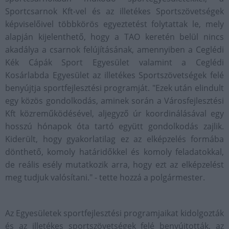
Sportcsarnok Kft-vel és az illetékes Sportszövetségek
képviselőivel többkörös egyeztetést folytattak le, mely
alapján kijelenthető, hogy a TAO keretén belül nincs
akadálya a csarnok felújításának, amennyiben a Ceglédi
Kék Cápák Sport Egyesület valamint a Ceglédi
Kosárlabda Egyesület az illetékes Sportszövetségek felé
benyújtja sportfejlesztési programját. "Ezek után elindult
egy közös gondolkodás, aminek során a Városfejlesztési
Kft közreműködésével, aljegyző úr koordinálásával egy
hosszú hónapok óta tartó együtt gondolkodás zajlik.
Kiderült, hogy gyakorlatilag ez az elképzelés formába
dönthető, komoly határidőkkel és komoly feladatokkal,
de reális esély mutatkozik arra, hogy ezt az elképzelést
meg tudjuk valósítani." - tette hozzá a polgármester.
Az Egyesületek sportfejlesztési programjaikat kidolgozták
és az illetékes sportszövetségek felé benyújtották, az