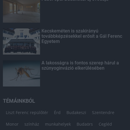
Kecskeméten is szakirányú
továbbképzésekkel erősít a Gál Ferenc
Egyetem
A lakosságra is fontos szerep hárul a
szúnyoginvázió elkerülésében
TÉMÁINKBÓL
Liszt Ferenc repülőtér
Érd
Budakeszi
Szentendre
Monor
színház
munkahelyek
Budaörs
Cegléd