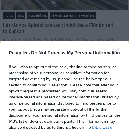
HE-DO
BKK
KM Építő Kft.
Főmterv Mérnöki Tervező Zrt.
Látványos építési szakasz indult be a Flórián téri
felüljárón
A tartós nyári hőség jelentős kihívás elé állítja a KM Építőt,
ennek ellenére folyamatosan halad az aszfaltozás.
Pestpilis -
Do Not Process My Personal Information
Paks II.: Mit jelent az 5. blokk új
mérföldköve a felülvizsgálat
If you wish to opt-out of the sale, sharing to third parties, or
árnyékában?
processing of your personal or sensitive information for
targeted advertising by us, please use the below opt-out
section to confirm your selection. Please note that after your
opt-out request is processed you may continue seeing
Elkészült a Liszt Ferenc repülőtér
közelében lévő logisztikai bázis út- és
interest-based ads based on personal information utilized by
közműhálózatának fejlesztése
us or personal information disclosed to third parties prior to
your opt-out. You may separately opt-out of the further
disclosure of your personal information by third parties on the
IAB’s list of downstream participants. This information may
Látlelet a hazai víziközművekről?
also be disclosed by us to third parties on the
IAB’s List of
Egyetlen, fél évszázados vezetéken