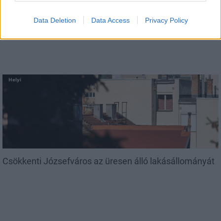
Amire többmillióan vártunk: szombattól másodfokúra
Data Deletion
Data Access
Privacy Policy
csökken a riasztás
Helyi
Csökkenti Józsefváros az üresen álló lakásállományát