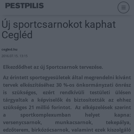
Új sportcsarnokot kaphat
Cegléd
cegled.hu
2016.07.15. 13:15
Elkezdődhet az új Sportcsarnok tervezése.
Az érintett sportegyesületek által megrendelni kívánt
tervek elkészítéséhez 30 %-os önkormányzati önrész
is szükséges, ezért rendkívüli testületi ülésen
tárgyaltak a képviselők és biztosították az ehhez
szükséges 21 millió forintot. Az elképzelések szerint
a sportkomplexumban helyet kapna:
versenycsarnok, munkacsarnok, tekepálya,
edzőterem, birkózócsarnok, valamint ezek kiszolgáló