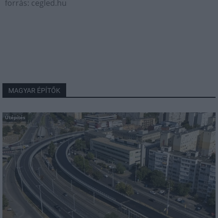
forrás: cegled.hu
MAGYAR ÉPÍTŐK
Útépítés