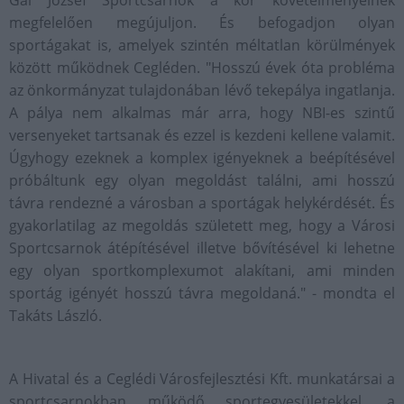
Gál József Sportcsarnok a kor követelményeinek
megfelelően megújuljon. És befogadjon olyan
sportágakat is, amelyek szintén méltatlan körülmények
között működnek Cegléden. "Hosszú évek óta probléma
az önkormányzat tulajdonában lévő tekepálya ingatlanja.
A pálya nem alkalmas már arra, hogy NBI-es szintű
versenyeket tartsanak és ezzel is kezdeni kellene valamit.
Úgyhogy ezeknek a komplex igényeknek a beépítésével
próbáltunk egy olyan megoldást találni, ami hosszú
távra rendezné a városban a sportágak helykérdését. És
gyakorlatilag az megoldás született meg, hogy a Városi
Sportcsarnok átépítésével illetve bővítésével ki lehetne
egy olyan sportkomplexumot alakítani, ami minden
sportág igényét hosszú távra megoldaná." - mondta el
Takáts László.
A Hivatal és a Ceglédi Városfejlesztési Kft. munkatársai a
sportcsarnokban működő sportegyesületekkel, a