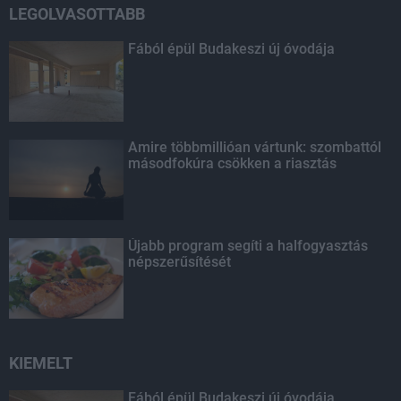
LEGOLVASOTTABB
Fából épül Budakeszi új óvodája
Amire többmillióan vártunk: szombattól
másodfokúra csökken a riasztás
Újabb program segíti a halfogyasztás
népszerűsítését
KIEMELT
Fából épül Budakeszi új óvodája