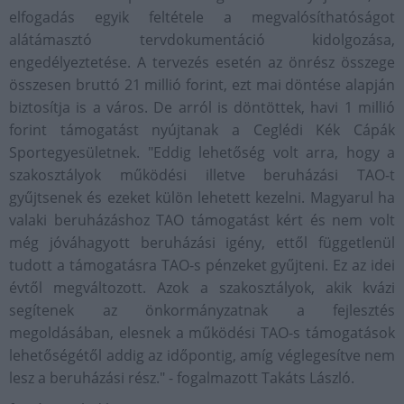
elfogadás egyik feltétele a megvalósíthatóságot
alátámasztó tervdokumentáció kidolgozása,
engedélyeztetése. A tervezés esetén az önrész összege
összesen bruttó 21 millió forint, ezt mai döntése alapján
biztosítja is a város. De arról is döntöttek, havi 1 millió
forint támogatást nyújtanak a Ceglédi Kék Cápák
Sportegyesületnek. "Eddig lehetőség volt arra, hogy a
szakosztályok működési illetve beruházási TAO-t
gyűjtsenek és ezeket külön lehetett kezelni. Magyarul ha
valaki beruházáshoz TAO támogatást kért és nem volt
még jóváhagyott beruházási igény, ettől függetlenül
tudott a támogatásra TAO-s pénzeket gyűjteni. Ez az idei
évtől megváltozott. Azok a szakosztályok, akik kvázi
segítenek az önkormányzatnak a fejlesztés
megoldásában, elesnek a működési TAO-s támogatások
lehetőségétől addig az időpontig, amíg véglegesítve nem
lesz a beruházási rész." - fogalmazott Takáts László.