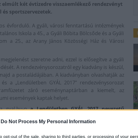
elmúlt két évtizedre visszaemlékező rendezvényt
l és sportszervezetek.
os évforduló. A gyáli, városi fenntartású intézmények
talános Iskola a 45., a Gyáli Bóbita Bölcsőde és a Gyáli
om a 25., az Arany János Közösségi Ház és Városi
egjelenést szeretne adni, ezzel is elősegítve a gyáli
södését. A rendezvénysorozatról egy kiadvány is készül,
majd a postaládájában. A kiadványban olvashatják az
 és a „Lendületben GYÁL 2017” rendezvénysorozat
gramfüzetet záró eseménynaptárban a kiemelt, az
umi események kaptak helyet.
 a gyal.hu-n
a Lendületben GYÁL 2017 nevezetű
-
Do Not Process My Personal Information
to opt-out of the sale, sharing to third parties, or processing of your per