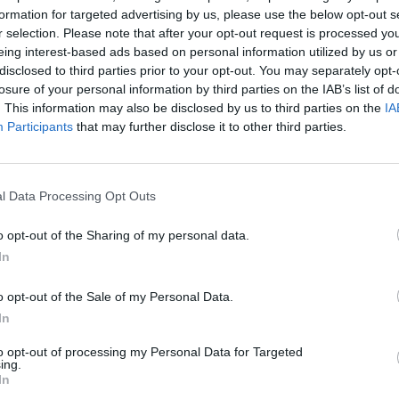
formation for targeted advertising by us, please use the below opt-out s
r selection. Please note that after your opt-out request is processed y
eing interest-based ads based on personal information utilized by us or
disclosed to third parties prior to your opt-out. You may separately opt-
losure of your personal information by third parties on the IAB’s list of
. This information may also be disclosed by us to third parties on the
IA
Participants
that may further disclose it to other third parties.
Paks II.: Mit jelent az 5. blokk új
mérföldköve a felülvizsgálat
árnyékában?
l Data Processing Opt Outs
o opt-out of the Sharing of my personal data.
Elkészült a Liszt Ferenc repülőtér
In
közelében lévő logisztikai bázis út-
és közműhálózatának fejlesztése
o opt-out of the Sale of my Personal Data.
In
Látlelet a hazai víziközművekről?
to opt-out of processing my Personal Data for Targeted
Egyetlen, fél évszázados
ing.
vezetéken múlt Bicske vízellátása
In