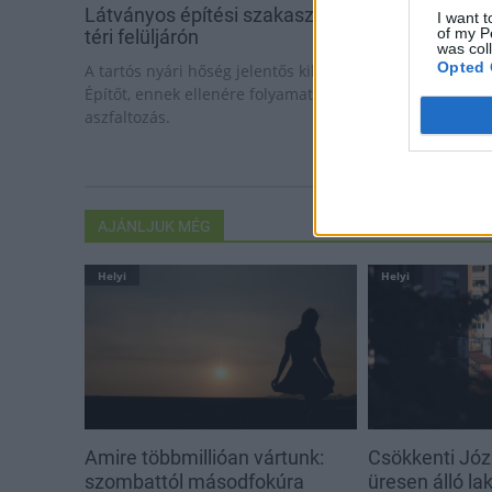
Látványos építési szakasz indult be a Flórián
I want t
of my P
téri felüljárón
was col
Opted 
A tartós nyári hőség jelentős kihívás elé állítja a KM
Építőt, ennek ellenére folyamatosan halad az
aszfaltozás.
AJÁNLJUK MÉG
Helyi
Helyi
Amire többmillióan vártunk:
Csökkenti Józ
szombattól másodfokúra
üresen álló l