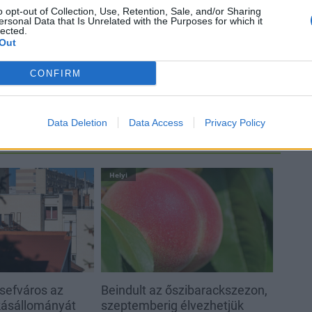
o opt-out of Collection, Use, Retention, Sale, and/or Sharing
ersonal Data that Is Unrelated with the Purposes for which it
lected.
Épített öröksége megújításával is
Out
készül Mohács a csata ötszázadik
évfordulójára
CONFIRM
Data Deletion
Data Access
Privacy Policy
Helyi
sefváros az
Beindult az őszibarackszezon,
akásállományát
szeptemberig élvezhetjük