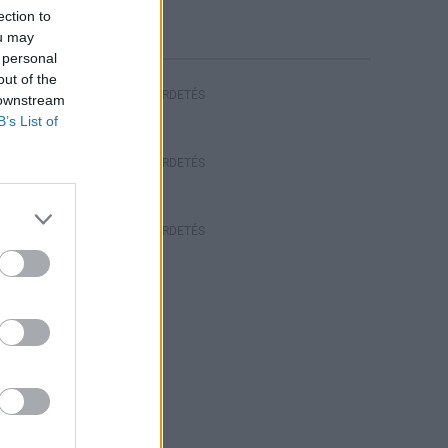
ection to
ou may
 personal
out of the
HIRDETÉS
 downstream
B’s List of
HIRDETÉS
HIRDETÉS