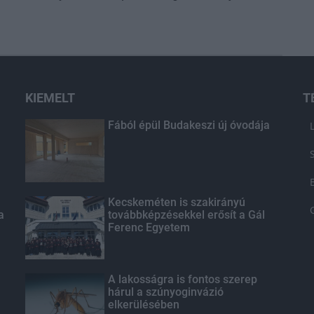
KIEMELT
T
Fából épül Budakeszi új óvodája
Kecskeméten is szakirányú
a
továbbképzésekkel erősít a Gál
Ferenc Egyetem
A lakosságra is fontos szerep
hárul a szúnyoginvázió
elkerülésében