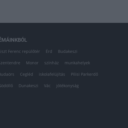
ÉMÁINKBÓL
Liszt Ferenc repülőtér
Érd
Budakeszi
Szentendre
Monor
színház
munkahelyek
Budaörs
Cegléd
iskolafelújítás
Pilisi Parkerdő
Gödöllő
Dunakeszi
Vác
jótékonyság