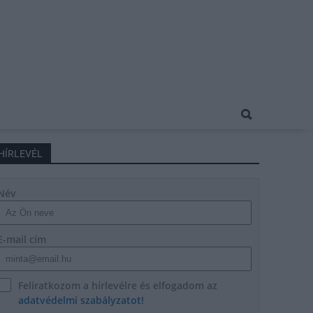
HÍRLEVÉL
Név
E-mail cím
Feliratkozom a hírlevélre és elfogadom az
adatvédelmi szabályzatot!