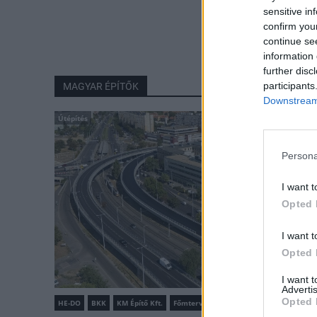
sensitive in
confirm you
continue se
information 
further disc
participants
MAGYAR ÉPÍTŐK
Downstream 
Útépítés
Persona
I want t
Opted 
I want t
Opted 
I want 
Advertis
Opted 
HE-DO
BKK
KM Építő Kft.
Főmterv Mérnöki Tervező Zrt.