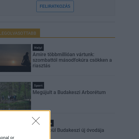
FELIRATKOZÁS
LEGOLVASOTTABB
Helyi
Amire többmillióan vártunk:
szombattól másodfokúra csökken a
riasztás
Sport
Megújult a Budakeszi Arborétum
Pest megye
Fából épül Budakeszi új óvodája
sonal or