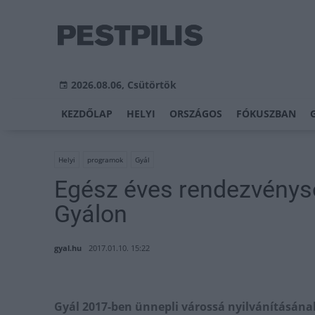
2026.08.06, Csütörtök
KEZDŐLAP
HELYI
ORSZÁGOS
FÓKUSZBAN
Helyi
programok
Gyál
Egész éves rendezvényso
Gyálon
gyal.hu
2017.01.10. 15:22
Gyál 2017-ben ünnepli várossá nyilvánításána