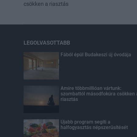
csökken a riasztás
LEGOLVASOTTABB
Fából épül Budakeszi új óvodája
Amire többmillióan vártunk:
szombattól másodfokúra csökken 
riasztás
Újabb program segíti a
halfogyasztás népszerűsítését