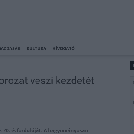
GAZDASÁG
KULTÚRA
HÍVOGATÓ
rozat veszi kezdetét
k 20. évfordulóját. A hagyományosan