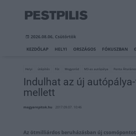
2026.08.06, Csütörtök
KEZDŐLAP
HELYI
ORSZÁGOS
FÓKUSZBAN
Helyi
útépítés
Fót
Mogyoród
M3-as autópálya
Penta Általános
Indulhat az új autópálya
mellett
magyarepitok.hu
2017.09.07. 10:46
Az ötmilliárdos beruházásban új csomópontot k