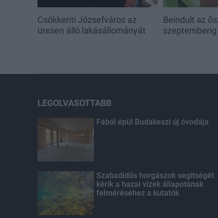
Csökkenti Józsefváros az
Beindult az ő
üresen álló lakásállományát
szeptemberig 
LEGOLVASOTTABB
Fából épül Budakeszi új óvodája
Szabadidős horgászok segítségét
kérik a hazai vizek állapotának
felméréséhez a kutatók