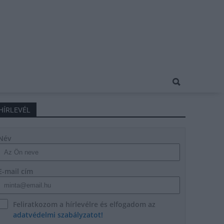
HÍRLEVÉL
Név
E-mail cím
Feliratkozom a hírlevélre és elfogadom az
adatvédelmi szabályzatot!