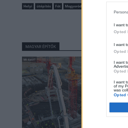
Helyi
útépítés
Fót
Mogyoród
M3-as autópálya
Penta
Persona
I want t
Opted 
I want t
MAGYAR ÉPÍTŐK
Opted 
Mi épül?
I want 
Advertis
Opted 
I want t
of my P
was col
Opted 