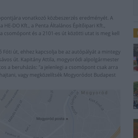
mópontjára vonatkozó közbeszerzés eredményét. A
a HE-DO Kft., a Penta Általános Építőipari Kft.,
k a csomópont és a 2101-es út közötti utat is meg kell
Fóti út, ehhez kapcsolja be az autópályát a mintegy
sávos út. Kapitány Attila, mogyoródi alpolgármester
tos a beruházás: "a jelenlegi a csomópont csak arra
lhajtani, vagy megközelítsék Mogyoródot Budapest