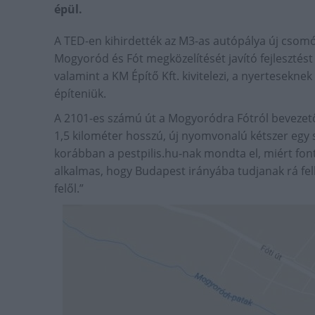
épül.
A TED-en kihirdették az M3-as autópálya új cso
Mogyoród és Fót megközelítését javító fejlesztést 
valamint a KM Építő Kft. kivitelezi, a nyertesekne
építeniük.
A 2101-es számú út a Mogyoródra Fótról bevezető 
1,5 kilométer hosszú, új nyomvonalú kétszer egy 
korábban a pestpilis.hu-nak mondta el, miért fon
alkalmas, hogy Budapest irányába tudjanak rá fe
felől.”