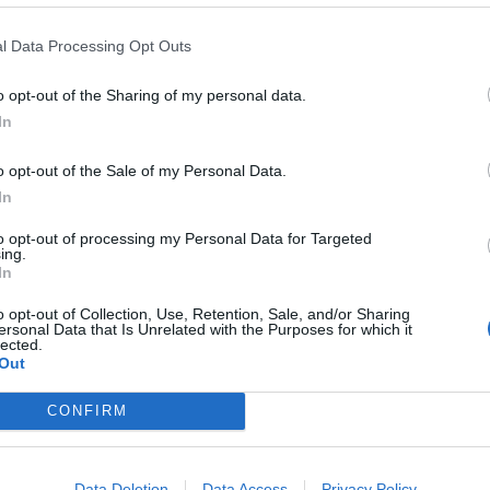
 Általános Építőipari Kft.
He-Do Kft.
KM Építő Kft.
l Data Processing Opt Outs
o opt-out of the Sharing of my personal data.
In
o opt-out of the Sale of my Personal Data.
In
Elkészült a Liszt Ferenc repülőtér
to opt-out of processing my Personal Data for Targeted
közelében lévő logisztikai bázis út-
ing.
és közműhálózatának fejlesztése
In
o opt-out of Collection, Use, Retention, Sale, and/or Sharing
ersonal Data that Is Unrelated with the Purposes for which it
lected.
Látlelet a hazai víziközművekről?
Out
Egyetlen, fél évszázados
vezetéken múlt Bicske vízellátása
CONFIRM
Épített öröksége megújításával is
készül Mohács a csata ötszázadik
Data Deletion
Data Access
Privacy Policy