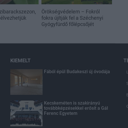
szibarackszezon,
Örökségvédelem – Fokról
élvezhetjük
fokra újítják fel a Széchenyi
Gyógyfürdő főlépcsőjét
KIEMELT
T
Fából épül Budakeszi új óvodája
Kecskeméten is szakirányú
továbbképzésekkel erősít a Gál
Ferenc Egyetem