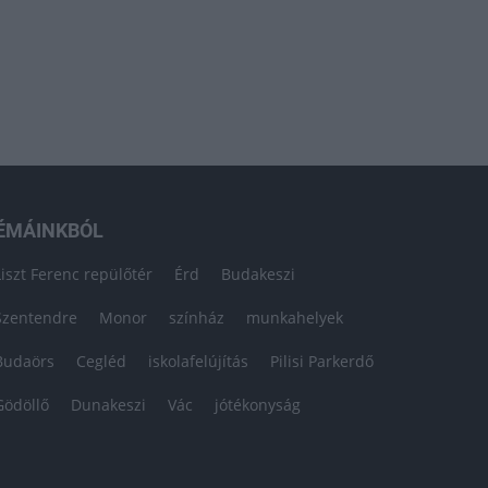
ÉMÁINKBÓL
Liszt Ferenc repülőtér
Érd
Budakeszi
Szentendre
Monor
színház
munkahelyek
Budaörs
Cegléd
iskolafelújítás
Pilisi Parkerdő
Gödöllő
Dunakeszi
Vác
jótékonyság