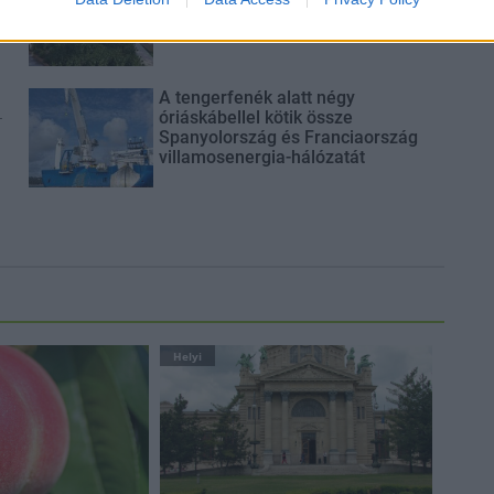
évfordulójára
A tengerfenék alatt négy
-
óriáskábellel kötik össze
Spanyolország és Franciaország
villamosenergia-hálózatát
Helyi