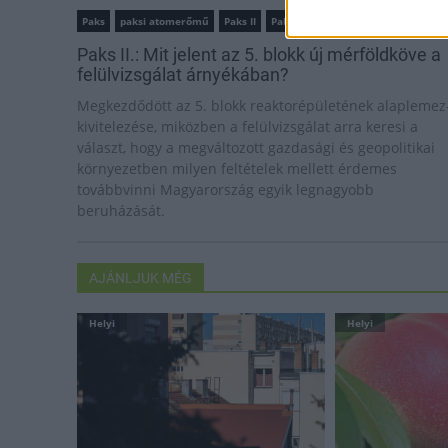
Paks
paksi atomerőmű
Paks II
Paks II. Atomerőmű Zrt.
Paks II.: Mit jelent az 5. blokk új mérföldköve a
felülvizsgálat árnyékában?
Megkezdődött az 5. blokk reaktorépületének alaplemez
kivitelezése, miközben a felülvizsgálat arra keresi a
választ, hogy a megváltozott gazdasági és geopolitikai
környezetben milyen feltételek mellett érdemes
továbbvinni Magyarország egyik legnagyobb
beruházását.
AJÁNLJUK MÉG
Helyi
Helyi