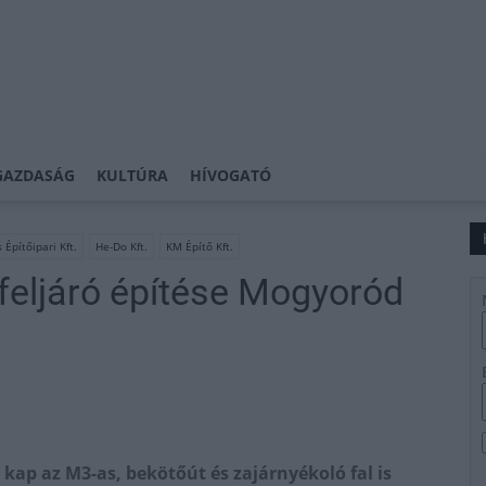
GAZDASÁG
KULTÚRA
HÍVOGATÓ
 Építőipari Kft.
He-Do Kft.
KM Építő Kft.
-feljáró építése Mogyoród
ap az M3-as, bekötőút és zajárnyékoló fal is