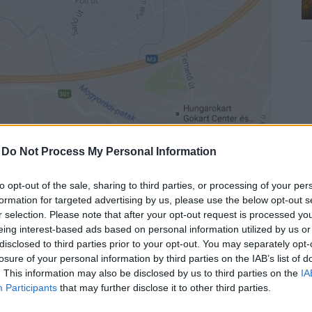
-
Do Not Process My Personal Information
to opt-out of the sale, sharing to third parties, or processing of your per
formation for targeted advertising by us, please use the below opt-out s
r selection. Please note that after your opt-out request is processed y
eing interest-based ads based on personal information utilized by us or
disclosed to third parties prior to your opt-out. You may separately opt-
rintos beruházásában egy autópálya feletti híd és négy
losure of your personal information by third parties on the IAB’s list of
 összefoglalójából többek közt az is kiderül, hogy a
. This information may also be disclosed by us to third parties on the
IA
Participants
that may further disclose it to other third parties.
méternyi zajárnyékoló fal.