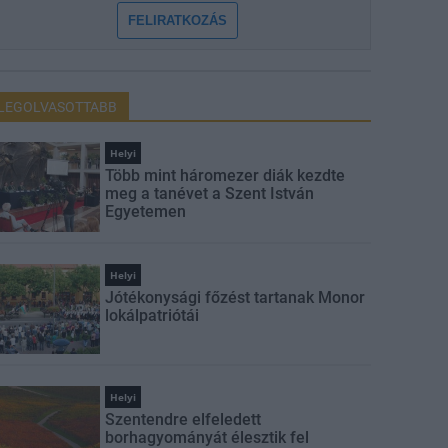
FELIRATKOZÁS
LEGOLVASOTTABB
Helyi
Több mint háromezer diák kezdte
meg a tanévet a Szent István
Egyetemen
Helyi
Jótékonysági főzést tartanak Monor
lokálpatriótái
Helyi
Szentendre elfeledett
borhagyományát élesztik fel