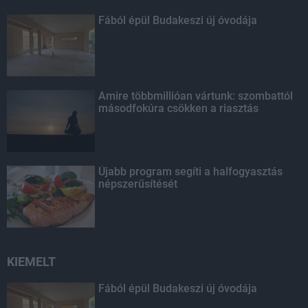
Fából épül Budakeszi új óvodája
Amire többmillióan vártunk: szombattól
másodfokúra csökken a riasztás
Újabb program segíti a halfogyasztás
népszerűsítését
KIEMELT
Fából épül Budakeszi új óvodája