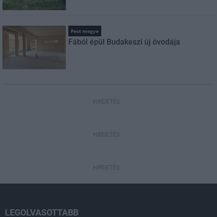
Pest megye
Fából épül Budakeszi új óvodája
HIRDETÉS
HIRDETÉS
HIRDETÉS
LEGOLVASOTTABB