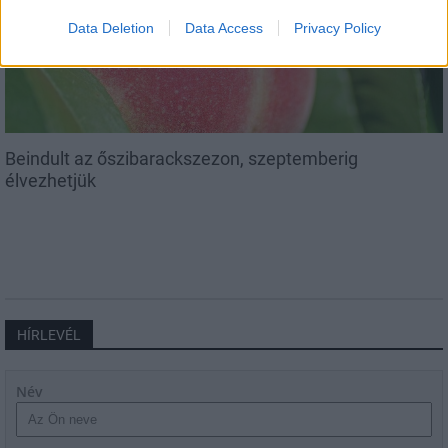
Data Deletion
Data Access
Privacy Policy
Beindult az őszibarackszezon, szeptemberig
élvezhetjük
HÍRLEVÉL
Név