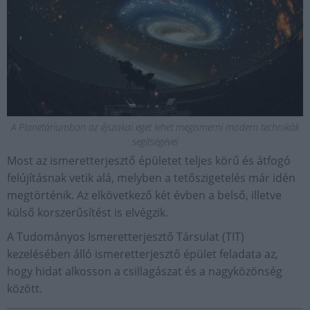
A Planetáriumban az éjszakai eget lehet megismerni modern technikák
segítségével
Most az ismeretterjesztő épületet teljes körű és átfogó
felújításnak vetik alá, melyben a tetőszigetelés már idén
megtörténik. Az elkövetkező két évben a belső, illetve
külső korszerűsítést is elvégzik.
A Tudományos Ismeretterjesztő Társulat (TIT)
kezelésében álló ismeretterjesztő épület feladata az,
hogy hidat alkosson a csillagászat és a nagyközönség
között.