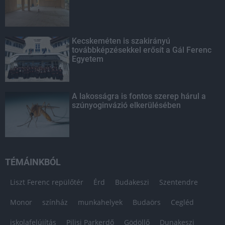
Kecskeméten is szakirányú
továbbképzésekkel erősít a Gál Ferenc
Egyetem
A lakosságra is fontos szerep hárul a
szúnyoginvázió elkerülésében
TÉMÁINKBÓL
Liszt Ferenc repülőtér
Érd
Budakeszi
Szentendre
Monor
színház
munkahelyek
Budaörs
Cegléd
iskolafelújítás
Pilisi Parkerdő
Gödöllő
Dunakeszi