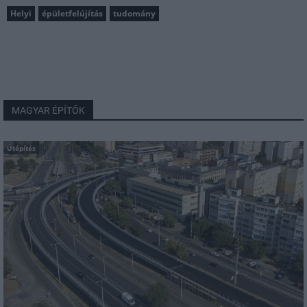
Helyi
épületfelújítás
tudomány
MAGYAR ÉPÍTŐK
Útépítés