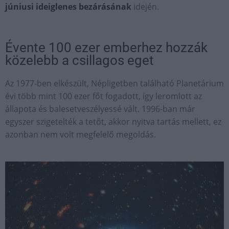
júniusi ideiglenes bezárásának
idején.
Évente 100 ezer emberhez hozzák
közelebb a csillagos eget
Az 1977-ben elkészült, Népligetben található Planetárium
évi több mint 100 ezer főt fogadott, így leromlott az
állapota és balesetveszélyessé vált. 1996-ban már
egyszer szigetelték a tetőt, akkor nyitva tartás mellett, ez
azonban nem volt megfelelő megoldás.