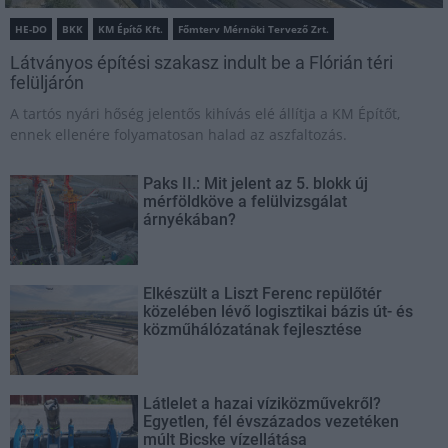
HE-DO
BKK
KM Építő Kft.
Főmterv Mérnöki Tervező Zrt.
Látványos építési szakasz indult be a Flórián téri
felüljárón
A tartós nyári hőség jelentős kihívás elé állítja a KM Építőt,
ennek ellenére folyamatosan halad az aszfaltozás.
Paks II.: Mit jelent az 5. blokk új
mérföldköve a felülvizsgálat
árnyékában?
Elkészült a Liszt Ferenc repülőtér
közelében lévő logisztikai bázis út- és
közműhálózatának fejlesztése
Látlelet a hazai víziközművekről?
Egyetlen, fél évszázados vezetéken
múlt Bicske vízellátása