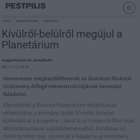
Helyi
épületfelújítás
tudomány
Kívülről-belülről megújul a
Planetárium
magyarepitok.hu, pestpilis.hu
2017.11.13. 09:26
Hamarosan megkezdődhetnek az ikonikus fővárosi
intézmény átfogó rekonstrukciójának tervezési
feladatai.
Elkezdődött a fővárosi Planetárium felújításának
előkészítése: a kormány újabb 50 millió forintot
különített el a projektre – derül ki az Emberi Erőforrások
Minisztériumának sajtóközleményéből. Korábban 63
millió forintot már rászántak a feladatra az intézmény