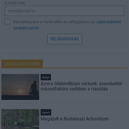
E-mail cím
Feliratkozom a hírlevélre és elfogadom az
adatvédelmi
szabályzatot!
FELIRATKOZÁS
LEGOLVASOTTABB
Helyi
Amire többmillióan vártunk: szombattól
másodfokúra csökken a riasztás
Sport
Megújult a Budakeszi Arborétum