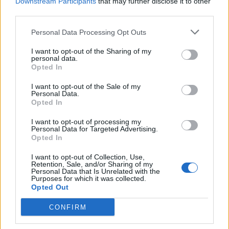
Downstream Participants
that may further disclose it to other
csökken a riasztás
third parties.
Personal Data Processing Opt Outs
I want to opt-out of the Sharing of my
personal data.
Opted In
Helyi
I want to opt-out of the Sale of my
Personal Data.
Opted In
I want to opt-out of processing my
Personal Data for Targeted Advertising.
Opted In
Csökkenti Józsefváros az üresen álló lakásállományát
I want to opt-out of Collection, Use,
Retention, Sale, and/or Sharing of my
Personal Data that Is Unrelated with the
Purposes for which it was collected.
Opted Out
CONFIRM
Helyi