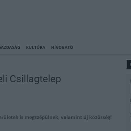
GAZDASÁG
KULTÚRA
HÍVOGATÓ
li Csillagtelep
erületek is megszépülnek, valamint új közösségi