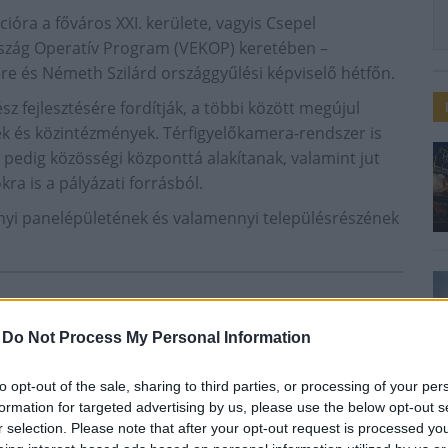
cióra a főváros XXI. kerülete, vagyis Csepel
zág Operatív Program (VEKOP) keretében –
re és Németh Szilárd országgyűlési képviselő hétfőn.
sz fejlesztésére fordítják, a többi között megújul
tek és közintézmények. Térfigyelőkamera-rendszer is
t pedig közösségi központtá alakítanak, valamint jut
a is a pályázati forrásból.
nnyi panelépületének és valamennyi településrészének
-
Do Not Process My Personal Information
to opt-out of the sale, sharing to third parties, or processing of your per
formation for targeted advertising by us, please use the below opt-out s
r selection. Please note that after your opt-out request is processed y