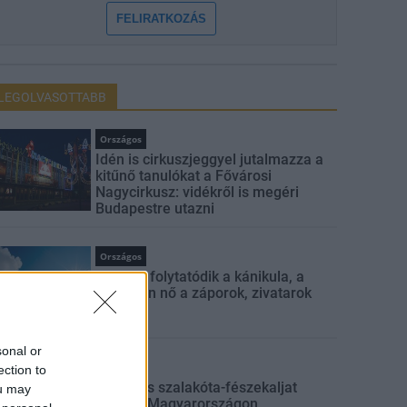
FELIRATKOZÁS
LEGOLVASOTTABB
Országos
Idén is cirkuszjeggyel jutalmazza a
kitűnő tanulókat a Fővárosi
Nagycirkusz: vidékről is megéri
Budapestre utazni
Országos
A héten folytatódik a kánikula, a
hétvégén nő a záporok, zivatarok
esélye
sonal or
Országos
ection to
Tízfiókás szalakóta-fészekaljat
ou may
találtak Magyarországon