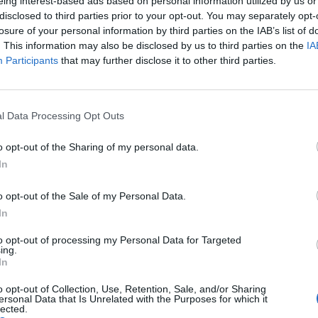
eing interest-based ads based on personal information utilized by us or
disclosed to third parties prior to your opt-out. You may separately opt-
M1 bővítés: már zajlik a teljesen új
losure of your personal information by third parties on the IAB’s list of
Bicske Kelet csomópont építése
. This information may also be disclosed by us to third parties on the
IA
Participants
that may further disclose it to other third parties.
Új gyalogosátkelők és jelzőlámpás
csomópont épül Angyalföldön
l Data Processing Opt Outs
o opt-out of the Sharing of my personal data.
In
Másfélszeresére bővítik
Hódmezővásárhely jó hírű
o opt-out of the Sale of my Personal Data.
református iskoláját
In
to opt-out of processing my Personal Data for Targeted
ing.
Látványos építési szakasz indult
In
be a Flórián téri felüljárón
o opt-out of Collection, Use, Retention, Sale, and/or Sharing
ersonal Data that Is Unrelated with the Purposes for which it
lected.