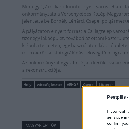
Mintegy 1,7 milliárd forintot nyert városrehabilitá
önkormányzata a Versenyképes Közép-Magyarors
jelentette be Borbély Lénárd, Csepel polgármeste
A pályázaton elnyert forrást a Csillagtelep városré
tizenegy lakóépület, továbbá az ottani közterüle
kiépül a területen, egy használaton kívüli épülete
munkaerőpiaci-integrálódást elősegítő programokr
Az önkormányzat egyik fő célja a kerület valame
a rekonstrukciója.
Helyi
városfejlesztés
VEKOP
Csepel
közterek
Pestpilis 
If you wish 
sensitive in
confirm you
MAGYAR ÉPÍTŐK