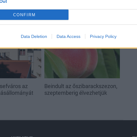
Out
CONFIRM
Helyi
Data Deletion
Data Access
Privacy Policy
sefváros az
Beindult az őszibarackszezon,
akásállományát
szeptemberig élvezhetjük