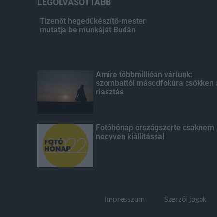
LEGOLVASOTTABB
Tizenöt hegedűkészítő-mester
mutatja be munkáját Budán
Amire többmillióan vártunk:
szombattól másodfokúra csökken 
riasztás
Fotóhónap országszerte csaknem
negyven kiállítással
Impresszum
Szerzői jogok