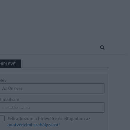
HÍRLEVÉL
Név
E-mail cím
Feliratkozom a hírlevélre és elfogadom az
adatvédelmi szabályzatot!