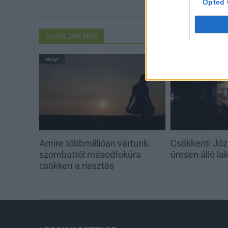
Opted 
AJÁNLJUK MÉG
Helyi
Helyi
Amire többmillióan vártunk:
Csökkenti Józ
szombattól másodfokúra
üresen álló l
csökken a riasztás