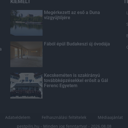
KIEMELT
T
Megérkezett az eső a Duna
vízgyűjtőjére
Fából épül Budakeszi új óvodája
a
Kecskeméten is szakirányú
továbbképzésekkel erősít a Gál
Ferenc Egyetem
Adatvédelem
Felhasználási feltételek
Médiaajánlat
pestpilis.hu - Minden jog fenntartva! - 2026.08.08