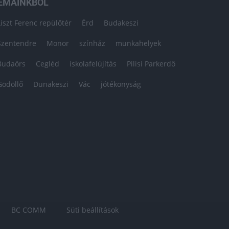
ÉMÁINKBÓL
Liszt Ferenc repülőtér
Érd
Budakeszi
Szentendre
Monor
színház
munkahelyek
Budaörs
Cegléd
iskolafelújítás
Pilisi Parkerdő
Gödöllő
Dunakeszi
Vác
jótékonyság
BC COMM
Süti beállítások