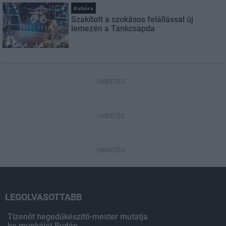
Kultúra
Szakított a szokásos felállással új
lemezén a Tankcsapda
HIRDETÉS
HIRDETÉS
HIRDETÉS
LEGOLVASOTTABB
Tizenöt hegedűkészítő-mester mutatja
be munkáját Budán