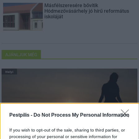
Másfélszeresére bővítik
Hódmezővásárhely jó hírű református
iskoláját
AJÁNLJUK MÉG
Helyi
Pestpilis -
Do Not Process My Personal Information
Amire többmillióan vártunk: szombattól másodfokúra
csökken a riasztás
If you wish to opt-out of the sale, sharing to third parties, or
processing of your personal or sensitive information for