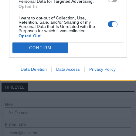
Personal Data for Targeted Advertising.
Opted In
I want to opt-out of Collection, Use,
Retention, Sale, and/or Sharing of my
Personal Data that Is Unrelated with the
Purposes for which it was collected.
Beindult az őszibarackszezon, szeptemberig
Opted Out
élvezhetjük
CONFIRM
Data Deletion
Data Access
Privacy Policy
HÍRLEVÉL
Név
E-mail cím