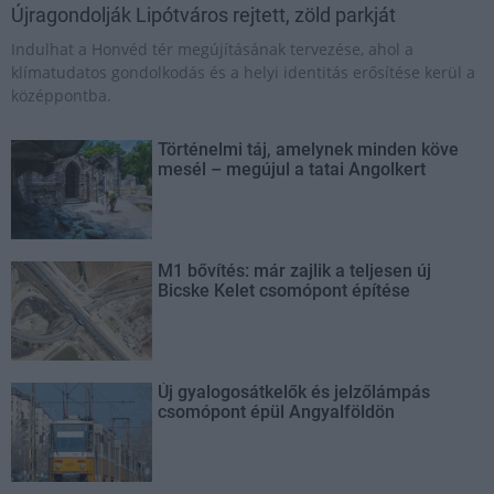
Újragondolják Lipótváros rejtett, zöld parkját
Indulhat a Honvéd tér megújításának tervezése, ahol a
klímatudatos gondolkodás és a helyi identitás erősítése kerül a
középpontba.
Történelmi táj, amelynek minden köve
mesél – megújul a tatai Angolkert
M1 bővítés: már zajlik a teljesen új
Bicske Kelet csomópont építése
Új gyalogosátkelők és jelzőlámpás
csomópont épül Angyalföldön