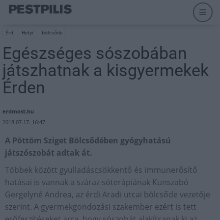
Érd
Helyi
bölcsőde
Egészséges sószobában
játszhatnak a kisgyermekek
Érden
erdmost.hu
2018.07.17. 16:47
A Pöttöm Sziget Bölcsődében gyógyhatású
játszószobát adtak át.
Többek között gyulladáscsökkentő és immunerősítő
hatásai is vannak a száraz sóterápiának Kunszabó
Gergelyné Andrea, az érdi Aradi utcai bölcsőde vezetője
szerint. A gyermekgondozási szakember ezért is tett
erőfeszítéseket arra, hogy sószobát alakítsanak ki az