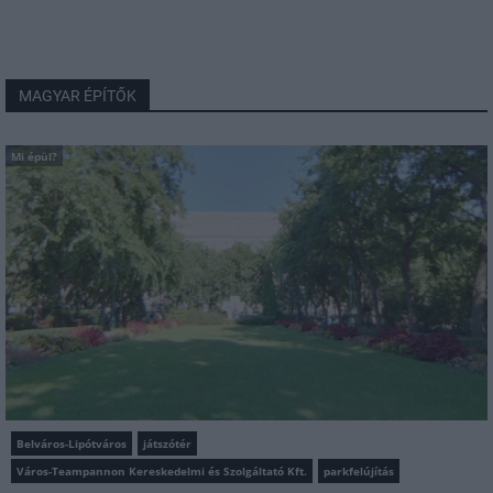
MAGYAR ÉPÍTŐK
Mi épül?
Belváros-Lipótváros
játszótér
Város-Teampannon Kereskedelmi és Szolgáltató Kft.
parkfelújítás