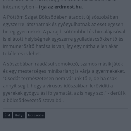
intézményben –
írja az erdmost.hu
.
A Pöttöm Sziget Bölcsődében átadott új sószobában
egyszerre játszhatnak és gyógyulhatnak az esetlegesen
beteg gyermekek. A parajdi sótömbbel és himalájasóval
is ellátott helyiségnek egyszerre gyulladáscsökkentő és
immunerősítő hatása is van, így egy nátha ellen akár
tökéletes is lehet.
A sószobában ráadásul somokozó, számos másik játék
és egy mesterséges minibarlang is várja a gyermekeket.
“Csodát természetesen nem várunk tőle, de ha csak
annyit segít, hogy a vírusos időszakban lerövidíti a
gyerekek gyógyulási folyamatát, az is nagy szó.” - derül ki
a bölcsődevezető szavaiból.
Érd
Helyi
bölcsőde