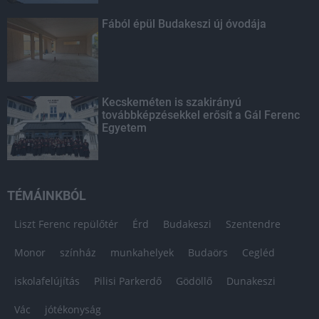
Fából épül Budakeszi új óvodája
Kecskeméten is szakirányú
továbbképzésekkel erősít a Gál Ferenc
Egyetem
TÉMÁINKBÓL
Liszt Ferenc repülőtér
Érd
Budakeszi
Szentendre
Monor
színház
munkahelyek
Budaörs
Cegléd
iskolafelújítás
Pilisi Parkerdő
Gödöllő
Dunakeszi
Vác
jótékonyság