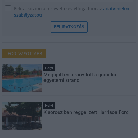
Feliratkozom a hírlevélre és elfogadom az
adatvédelmi
szabályzatot!
FELIRATKOZÁS
LEGOLVASOTTABB
Helyi
Megújult és újranyitott a gödöllői
egyetemi strand
Helyi
Kisorosziban reggelizett Harrison Ford