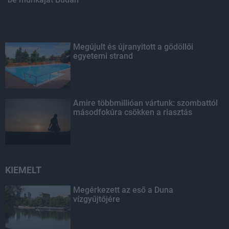
Megújult és újranyitott a gödöllői
egyetemi strand
Amire többmillióan vártunk: szombattól
másodfokúra csökken a riasztás
KIEMELT
Megérkezett az eső a Duna
vízgyűjtőjére