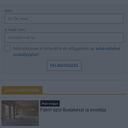
Név
E-mail cím
Feliratkozom a hírlevélre és elfogadom az
adatvédelmi
szabályzatot!
FELIRATKOZÁS
LEGOLVASOTTABB
Pest megye
Fából épül Budakeszi új óvodája