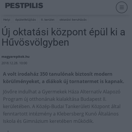
Helyi
épületfelújítás
II. kerület
oktatási beruházás
Új oktatási központ épül ki a
Hűvösvölgyben
magyarepitok.hu
2018.12.28. 10:00
A volt irodaház 350 tanulónak biztosít modern
körülményeket, a diákok új tornatermet is kapnak.
Jövőre indulhat a Gyermekek Háza Alternatív Alapozó
Program új otthonának kialakítása Budapest II.
kerületében. A Közép-Budai Tankerületi Központ által
fenntartott intézmény a Klebersberg Kunó Általános
Iskola és Gimnázium keretében működik.