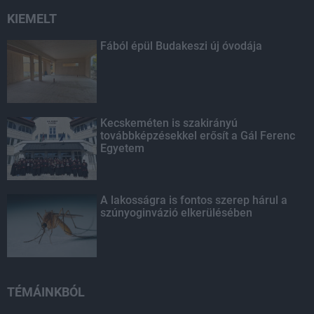
KIEMELT
Fából épül Budakeszi új óvodája
Kecskeméten is szakirányú
továbbképzésekkel erősít a Gál Ferenc
Egyetem
A lakosságra is fontos szerep hárul a
szúnyoginvázió elkerülésében
TÉMÁINKBÓL