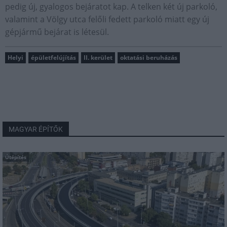
pedig új, gyalogos bejáratot kap. A telken két új parkoló,
valamint a Völgy utca felőli fedett parkoló miatt egy új
gépjármű bejárat is létesül.
Helyi
épületfelújítás
II. kerület
oktatási beruházás
MAGYAR ÉPÍTŐK
Útépítés