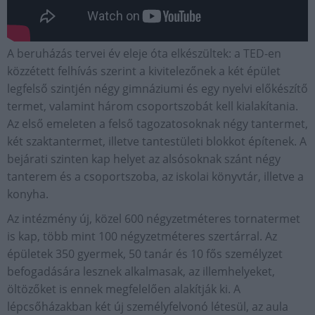
A beruházás tervei év eleje óta elkészültek: a TED-en
közzétett felhívás szerint a kivitelezőnek a két épület
legfelső szintjén négy gimnáziumi és egy nyelvi előkészítő
termet, valamint három csoportszobát kell kialakítania.
Az első emeleten a felső tagozatosoknak négy tantermet,
két szaktantermet, illetve tantestületi blokkot építenek. A
bejárati szinten kap helyet az alsósoknak szánt négy
tanterem és a csoportszoba, az iskolai könyvtár, illetve a
konyha.
Az intézmény új, közel 600 négyzetméteres tornatermet
is kap, több mint 100 négyzetméteres szertárral. Az
épületek 350 gyermek, 50 tanár és 10 fős személyzet
befogadására lesznek alkalmasak, az illemhelyeket,
öltözőket is ennek megfelelően alakítják ki. A
lépcsőházakban két új személyfelvonó létesül, az aula