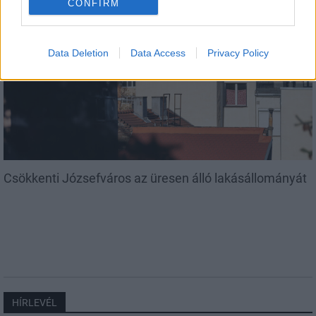
CONFIRM
Data Deletion
Data Access
Privacy Policy
Helyi
Csökkenti Józsefváros az üresen álló lakásállományát
HÍRLEVÉL