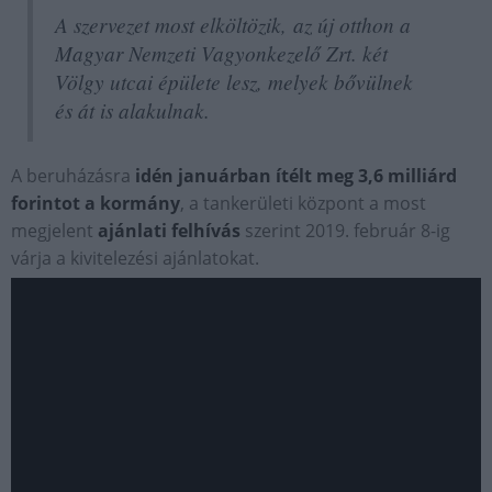
A szervezet most elköltözik, az új otthon a
Magyar Nemzeti Vagyonkezelő Zrt. két
Völgy utcai épülete lesz, melyek bővülnek
és át is alakulnak.
A beruházásra
idén januárban ítélt meg 3,6 milliárd
forintot a kormány
, a tankerületi központ a most
megjelent
ajánlati felhívás
szerint 2019. február 8-ig
várja a kivitelezési ajánlatokat.