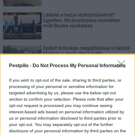
Látlelet a hazai víziközművekről?
Egyetlen, fél évszázados vezetéken
múlt Bicske vízellátása
Épített öröksége megújításával is készül
Mohács a csata ötszázadik
évfordulójára
Pestpilis -
Do Not Process My Personal Information
If you wish to opt-out of the sale, sharing to third parties, or
processing of your personal or sensitive information for
targeted advertising by us, please use the below opt-out
AJÁNLJUK MÉG
section to confirm your selection. Please note that after your
opt-out request is processed you may continue seeing
interest-based ads based on personal information utilized by
Helyi
us or personal information disclosed to third parties prior to
your opt-out. You may separately opt-out of the further
disclosure of your personal information by third parties on the