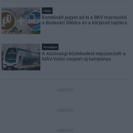
Helyi
Kombinált jegyet ad ki a BKV márciustól
a Budavári Siklóra és a körjárati hajókra
Országos
A közösségi közlekedést népszerűsíti a
MÁV-Volán csoport új kampánya
HIRDETÉS
HIRDETÉS
HIRDETÉS