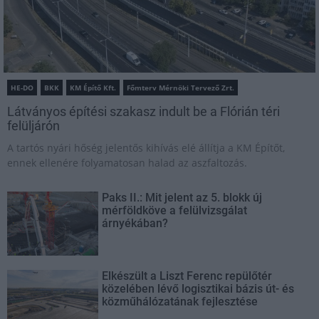
HE-DO
BKK
KM Építő Kft.
Főmterv Mérnöki Tervező Zrt.
Látványos építési szakasz indult be a Flórián téri
felüljárón
A tartós nyári hőség jelentős kihívás elé állítja a KM Építőt,
ennek ellenére folyamatosan halad az aszfaltozás.
Paks II.: Mit jelent az 5. blokk új
mérföldköve a felülvizsgálat
árnyékában?
Elkészült a Liszt Ferenc repülőtér
közelében lévő logisztikai bázis út- és
közműhálózatának fejlesztése