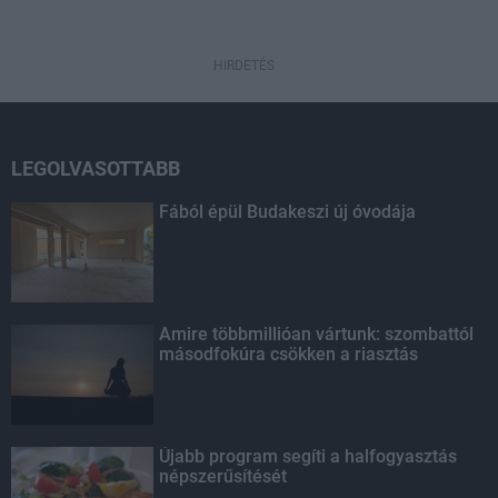
HIRDETÉS
LEGOLVASOTTABB
Fából épül Budakeszi új óvodája
Amire többmillióan vártunk: szombattól
másodfokúra csökken a riasztás
Újabb program segíti a halfogyasztás
népszerűsítését