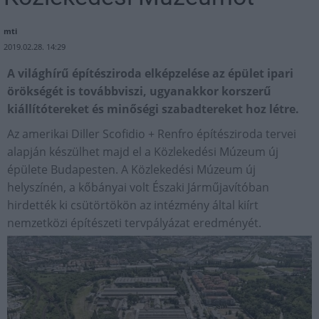
mti
2019.02.28. 14:29
A világhírű építésziroda elképzelése az épület ipari
örökségét is továbbviszi, ugyanakkor korszerű
kiállítótereket és minőségi szabadtereket hoz létre.
Az amerikai Diller Scofidio + Renfro építésziroda tervei
alapján készülhet majd el a Közlekedési Múzeum új
épülete Budapesten. A Közlekedési Múzeum új
helyszínén, a kőbányai volt Északi Járműjavítóban
hirdették ki csütörtökön az intézmény által kiírt
nemzetközi építészeti tervpályázat eredményét.