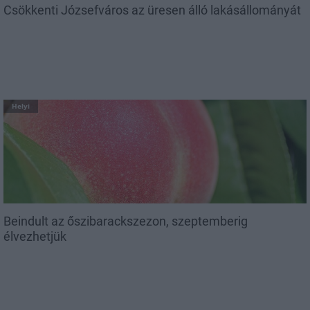
Csökkenti Józsefváros az üresen álló lakásállományát
Helyi
Beindult az őszibarackszezon, szeptemberig
élvezhetjük