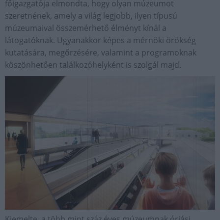
főigazgatója elmondta, hogy olyan múzeumot
szeretnének, amely a világ legjobb, ilyen típusú
múzeumaival összemérhető élményt kínál a
látogatóknak. Ugyanakkor képes a mérnöki örökség
kutatására, megőrzésére, valamint a programoknak
köszönhetően találkozóhelyként is szolgál majd.
Kiemelte, a több mint száz éves múzeumnak óriási