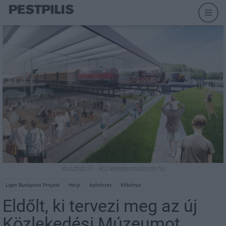
illusztráció - közlekedesmuzeum.hu
Liget Budapest Projekt
Helyi
építészet
Kőbánya
Eldőlt, ki tervezi meg az új
Közlekedési Múzeumot