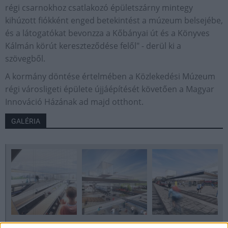
régi csarnokhoz csatlakozó épületszárny mintegy
kihúzott fiókként enged betekintést a múzeum belsejébe,
és a látogatókat bevonzza a Kőbányai út és a Könyves
Kálmán körút kereszteződése felől" - derül ki a
szövegből.
A kormány döntése értelmében a Közlekedési Múzeum
régi városligeti épülete újjáépítését követően a Magyar
Innováció Házának ad majd otthont.
GALÉRIA