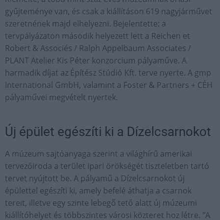
gyűjteménye van, és csak a kiállításon 619 nagyjárművet
szeretnének majd elhelyezni. Bejelentette: a
tervpályázaton második helyezett lett a Reichen et
Robert & Associés / Ralph Appelbaum Associates /
PLANT Atelier Kis Péter konzorcium pályaműve. A
harmadik díjat az Építész Stúdió Kft. terve nyerte. A gmp
International GmbH, valamint a Foster & Partners + CÉH
pályaművei megvételt nyertek.
Új épület egészíti ki a Dízelcsarnokot
A múzeum sajtóanyaga szerint a világhírű amerikai
tervezőiroda a terület ipari örökségét tiszteletben tartó
tervet nyújtott be. A pályamű a Dízelcsarnokot új
épülettel egészíti ki, amely befelé áthatja a csarnok
tereit, illetve egy szinte lebegő tető alatt új múzeumi
kiállítóhelyet és többszintes városi közteret hoz létre. "A