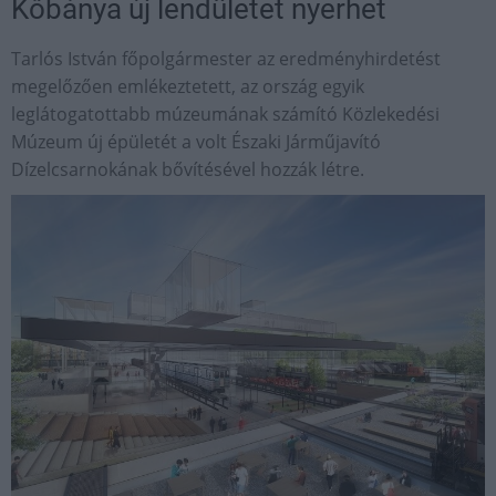
Kőbánya új lendületet nyerhet
Tarlós István főpolgármester az eredményhirdetést
megelőzően emlékeztetett, az ország egyik
leglátogatottabb múzeumának számító Közlekedési
Múzeum új épületét a volt Északi Járműjavító
Dízelcsarnokának bővítésével hozzák létre.