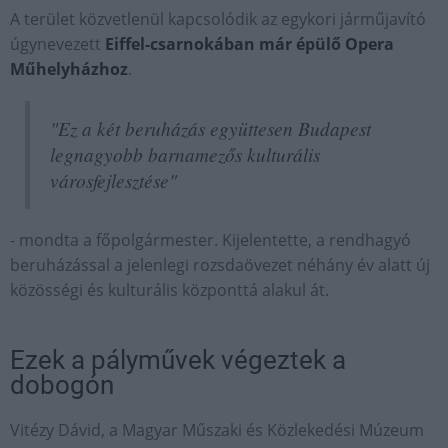
A terület közvetlenül kapcsolódik az egykori járműjavító
úgynevezett
Eiffel-csarnokában már épülő Opera
Műhelyházhoz
.
"Ez a két beruházás együttesen Budapest
legnagyobb barnamezős kulturális
városfejlesztése"
- mondta a főpolgármester. Kijelentette, a rendhagyó
beruházással a jelenlegi rozsdaövezet néhány év alatt új
közösségi és kulturális központtá alakul át.
Ezek a pályművek végeztek a
dobogón
Vitézy Dávid, a Magyar Műszaki és Közlekedési Múzeum