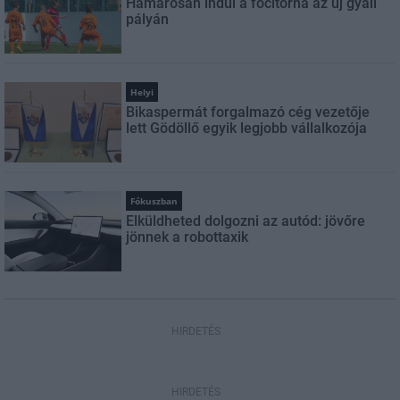
Hamarosan indul a focitorna az új gyáli
pályán
Helyi
Bikaspermát forgalmazó cég vezetője
lett Gödöllő egyik legjobb vállalkozója
Fókuszban
Elküldheted dolgozni az autód: jövőre
jönnek a robottaxik
HIRDETÉS
HIRDETÉS