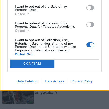
I want to opt-out of the Sale of my
Personal Data.
Opted In
I want to opt-out of processing my
Personal Data for Targeted Advertising.
Opted In
I want to opt-out of Collection, Use,
Retention, Sale, and/or Sharing of my
HE-DO
BKK
KM Építő Kft.
Főmterv Mérnöki Tervező Zrt.
Personal Data that Is Unrelated with the
Purposes for which it was collected.
Látványos építési szakasz indult be a Flórián téri
Opted Out
felüljárón
CONFIRM
A tartós nyári hőség jelentős kihívás elé állítja a KM Építőt,
ennek ellenére folyamatosan halad az aszfaltozás.
Data Deletion
Data Access
Privacy Policy
Paks II.: Mit jelent az 5. blokk új
mérföldköve a felülvizsgálat
árnyékában?