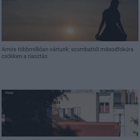
Amire többmillióan vártunk: szombattól másodfokúra
csökken a riasztás
Helyi