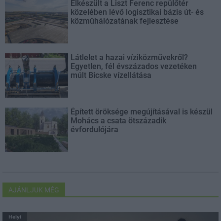
Elkészült a Liszt Ferenc repülőtér
közelében lévő logisztikai bázis út- és
közműhálózatának fejlesztése
Látlelet a hazai víziközművekről?
Egyetlen, fél évszázados vezetéken
múlt Bicske vízellátása
Épített öröksége megújításával is készül
Mohács a csata ötszázadik
évfordulójára
AJÁNLJUK MÉG
Helyi