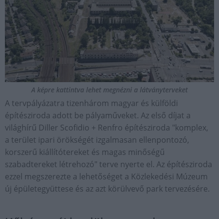
A képre kattintva lehet megnézni a látványterveket
A tervpályázatra tizenhárom magyar és külföldi
építésziroda adott be pályaműveket. Az első díjat a
világhírű Diller Scofidio + Renfro építésziroda "komplex,
a terület ipari örökségét izgalmasan ellenpontozó,
korszerű kiállítótereket és magas minőségű
szabadtereket létrehozó" terve nyerte el. Az építésziroda
ezzel megszerezte a lehetőséget a Közlekedési Múzeum
új épületegyüttese és az azt körülvevő park tervezésére.