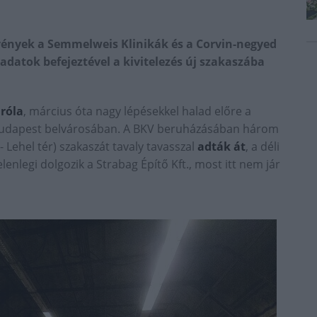
lvények a Semmelweis Klinikák és a Corvin-negyed
adatok befejeztével a kivitelezés új szakaszába
róla
, március óta nagy lépésekkel halad előre a
Budapest belvárosában. A BKV beruházásában három
- Lehel tér) szakaszát tavaly tavasszal
adták át
, a déli
lenlegi dolgozik a Strabag Építő Kft., most itt nem jár