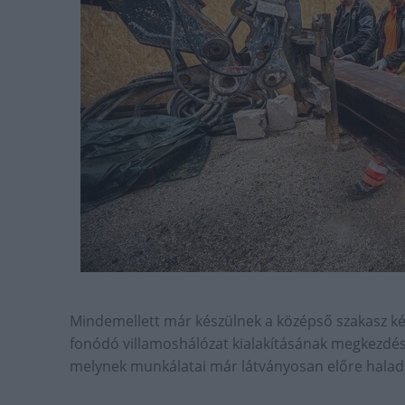
Mindemellett már készülnek a középső szakasz kés
fonódó villamoshálózat kialakításának megkezdése
melynek munkálatai már látványosan előre halad