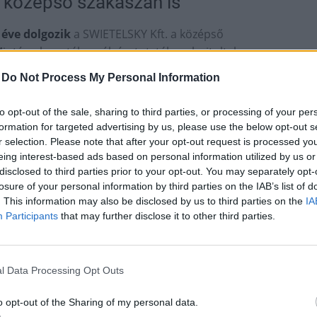
s középső szakaszán is
 éve dolgozik
a SWIETELSKY Kft. a középső
iután elnyerték a pályázatot, télen elrajtoltak az
ték a Ferenciek tere és az Arany János utca
-
Do Not Process My Personal Information
elemeket vagy kiemelt óvatosságot igénylő darus
to opt-out of the sale, sharing to third parties, or processing of your per
formation for targeted advertising by us, please use the below opt-out s
zaton szállították át a déli szakaszon található
r selection. Please note that after your opt-out request is processed y
eing interest-based ads based on personal information utilized by us or
ét,
disclosed to third parties prior to your opt-out. You may separately opt-
losure of your personal information by third parties on the IAB’s list of
ják át.
. This information may also be disclosed by us to third parties on the
IA
Participants
that may further disclose it to other third parties.
at ábrázolja.
l Data Processing Opt Outs
o opt-out of the Sharing of my personal data.