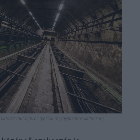
kálatokat mutatják be (galéria megnyitásához kattintson)