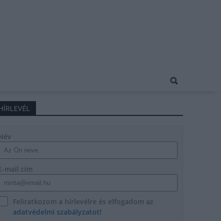
HÍRLEVÉL
Név
E-mail cím
Feliratkozom a hírlevélre és elfogadom az
adatvédelmi szabályzatot!