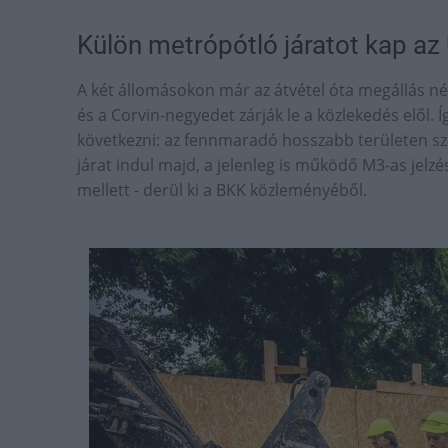
Külön metrópótló járatot kap az Ü
A két állomásokon már az átvétel óta megállás né
és a Corvin-negyedet zárják le a közlekedés elől. 
következni: az fennmaradó hosszabb területen sz
járat indul majd, a jelenleg is működő M3-as jel
mellett - derül ki a BKK közleményéből.