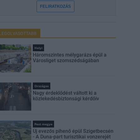
FELIRATKOZÁS
LEGOLVASOTTABB
Helyi
Háromszintes mélygarázs épül a
Városliget szomszédságában
Országos
Nagy érdeklődést váltott ki a
közlekedésbiztonsági kérdőív
Pest megye
Új evezős pihenő épül Szigetbecsén
- A Duna-part turisztikai vonzerejét