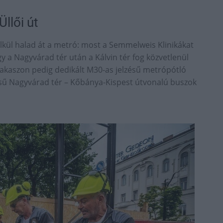
llői út
lkül halad át a metró: most a Semmelweis Klinikákat
Így a Nagyvárad tér után a Kálvin tér fog közvetlenül
akaszon pedig dedikált M30-as jelzésű metrópótló
zésű Nagyvárad tér – Kőbánya-Kispest útvonalú buszok