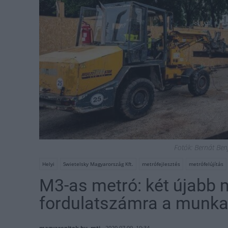
Fotók: Bernát Be
Helyi
Swietelsky Magyarország Kft.
metrófejlesztés
metrófelújítás
M3-as metró: két újabb m
fordulatszámra a munk
magyarepitok.hu, mti
2020.07.09. 10:34