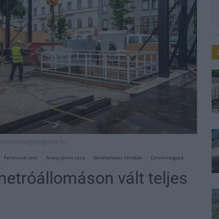
njámin/magyarepitok.hu
Ferenciek tere
Arany János utca
Semmelweis Klinikák
Corvin-negyed
etróállomáson vált teljes
a