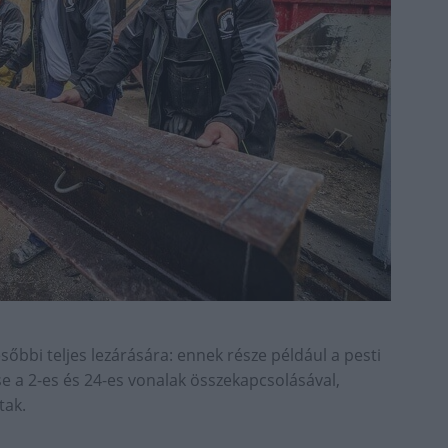
őbbi teljes lezárására: ennek része például a pesti
 a 2-es és 24-es vonalak összekapcsolásával,
tak.