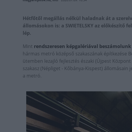
Hétfőtől megállás nélkül haladnak át a szere
állomásokon is: a SWIETELSKY az előkészítő fel
lép.
Mint
rendszeresen képgalériával beszámolunk 
hármas metró középső szakaszának építkezése 
ütemben lezajló fejlesztés északi (Újpest Központ 
szakasz (Népliget - Kőbánya-Kispest) állomásain je
a metró.