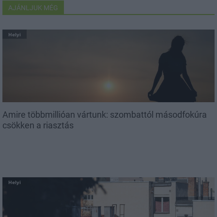
AJÁNLJUK MÉG
Helyi
Amire többmillióan vártunk: szombattól másodfokúra
csökken a riasztás
Helyi