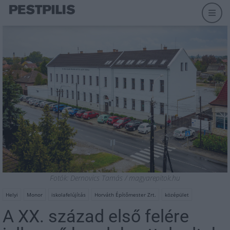
Fotók: Dernovics Tamás / magyarepitok.hu
Helyi
Monor
iskolafelújítás
Horváth Építőmester Zrt.
középület
A XX. század első felére