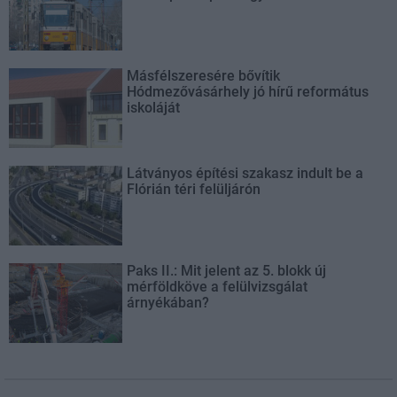
Másfélszeresére bővítik
Hódmezővásárhely jó hírű református
iskoláját
Látványos építési szakasz indult be a
Flórián téri felüljárón
Paks II.: Mit jelent az 5. blokk új
mérföldköve a felülvizsgálat
árnyékában?