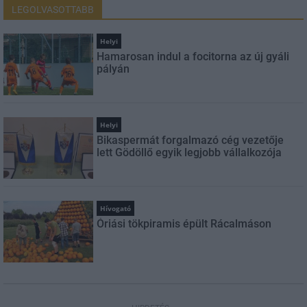
LEGOLVASOTTABB
Helyi
Hamarosan indul a focitorna az új gyáli
pályán
Helyi
Bikaspermát forgalmazó cég vezetője
lett Gödöllő egyik legjobb vállalkozója
Hívogató
Óriási tökpiramis épült Rácalmáson