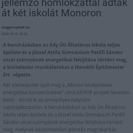
jellemző homlokzattal adtak
át két iskolát Monoron
magyarepitok.hu
2020.10.15. 07:26
A beruházásban az Ady Úti Általános Iskola teljes
épülete és a József Attila Gimnázium Petőfi Sándor
utcai szárnyának energetikai felújítása történt meg,
a kivitelezési munkálatokat a Horváth Építőmester
Zrt. végezte.
Két iskolaépület újult meg a „Monori középületek
energetikai korszerűsítése” című KEHOP projekt keretein
belül – derült ki az ünnepélyes helyszíni
sajtótájékoztatón. A beruházásban az Ady Úti Általános
Iskola teljes épülete és a József Attila Gimnázium Petőfi
Sándor utcai szárnyának energetikai felújítása történt
meg, melynek köszönhetően jelentős megtakarítás