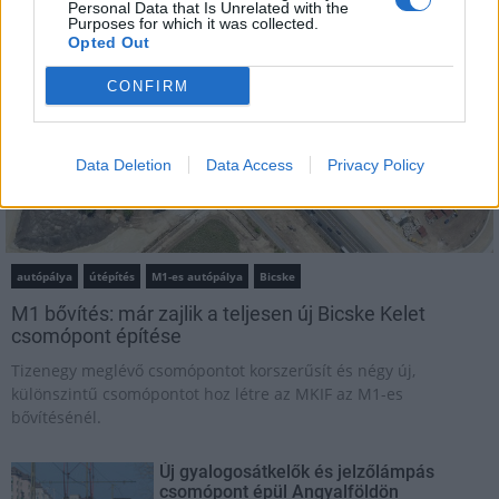
Personal Data that Is Unrelated with the
Purposes for which it was collected.
Opted Out
CONFIRM
Data Deletion
Data Access
Privacy Policy
autópálya
útépítés
M1-es autópálya
Bicske
M1 bővítés: már zajlik a teljesen új Bicske Kelet
csomópont építése
Tizenegy meglévő csomópontot korszerűsít és négy új,
különszintű csomópontot hoz létre az MKIF az M1-es
bővítésénél.
Új gyalogosátkelők és jelzőlámpás
csomópont épül Angyalföldön