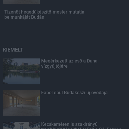
Tizenöt hegedűkészítő-mester mutatja
be munkáját Budán
KIEMELT
Megérkezett az eső a Duna
vízgyűjtőjére
Fából épül Budakeszi új óvodája
Kecskeméten is szakirányú