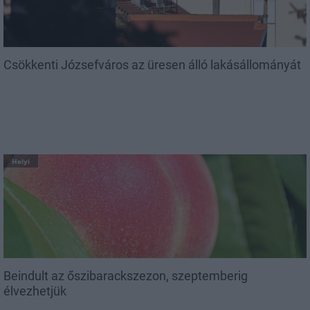
Csökkenti Józsefváros az üresen álló lakásállományát
Helyi
Beindult az őszibarackszezon, szeptemberig
élvezhetjük