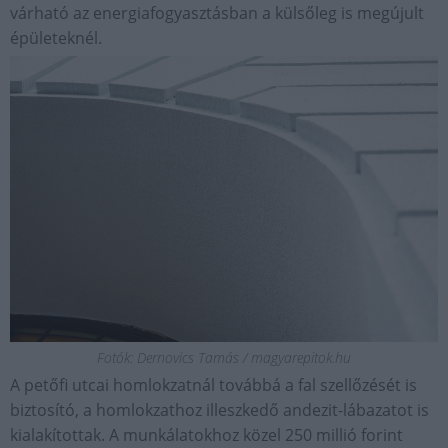
várható az energiafogyasztásban a külsőleg is megújult
épületeknél.
Fotók: Dernovics Tamás / magyarepitok.hu
A petőfi utcai homlokzatnál továbbá a fal szellőzését is
biztosító, a homlokzathoz illeszkedő andezit-lábazatot is
kialakítottak. A munkálatokhoz közel 250 millió forint