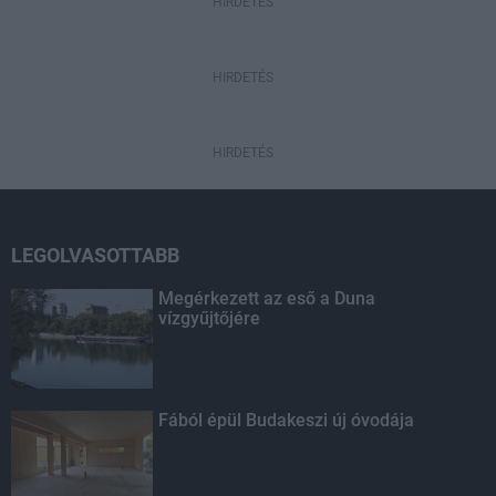
HIRDETÉS
HIRDETÉS
HIRDETÉS
LEGOLVASOTTABB
Megérkezett az eső a Duna
vízgyűjtőjére
Fából épül Budakeszi új óvodája