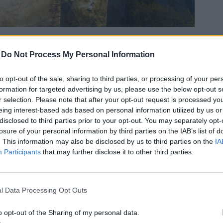
-
Do Not Process My Personal Information
agyobb lesz a kiállítótér
to opt-out of the sale, sharing to third parties, or processing of your per
először költözhet a gyűjtemény saját igényei szerint
formation for targeted advertising by us, please use the below opt-out s
téri épülethez képest több mint háromszor nagyobb
r selection. Please note that after your opt-out request is processed y
gazdag gyűjtemény bemutatására. Az állandó
eing interest-based ads based on personal information utilized by us or
időszakiknak pedig 2.300 négyzetméteres teret
disclosed to third parties prior to your opt-out. You may separately opt-
losure of your personal information by third parties on the IAB’s list of
. This information may also be disclosed by us to third parties on the
IA
Participants
that may further disclose it to other third parties.
almazott műszaki megoldást rejt.
khoz kifejlesztett, speciális víznyomás elleni
l Data Processing Opt Outs
asbeton alaplemeznek és a felbecsülhetetlen értékű
o opt-out of the Sharing of my personal data.
nlegesség, hogy az épület két végén egy ötemeletes