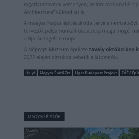
ingatlanszakmai versenyen, az International Pro
Architecture” különdíjat is.
A magyar Napur építésziroda terve a nemzetközi 
tervezők pályamunkáit utasította maga mögé, mi
a Björke Ingels Group.
A Néprajzi Múzeum épülete
tavaly októberben k
2022 elején birtokba vehetik a látogatók.
Helyi
Magyar Építő Zrt
Liget Budapest Projekt
ZÁÉV Épít
MAGYAR ÉPÍTŐK
Aktuális