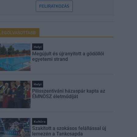
FELIRATKOZÁS
LEGOLVASOTTABB
Helyi
Megújult és újranyitott a gödöllői
egyetemi strand
Helyi
Pilisszentiváni házaspár kapta az
ÉMNÖSZ életműdíját
Kultúra
Szakított a szokásos felállással új
lemezén a Tankcsapda