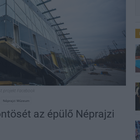
st projekt Facebook
Néprajzi Múzeum
öntösét az épülő Néprajzi