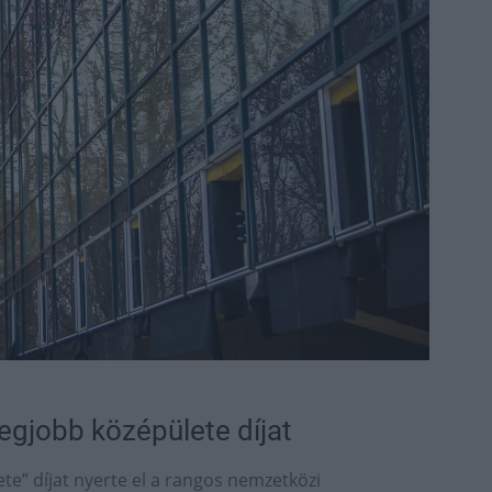
legjobb középülete díjat
ete” díjat nyerte el a rangos nemzetközi