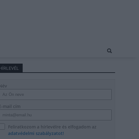
HÍRLEVÉL
Név
E-mail cím
Feliratkozom a hírlevélre és elfogadom az
adatvédelmi szabályzatot!