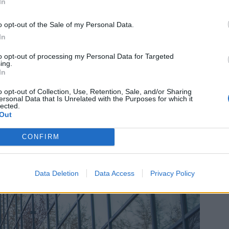
In
egy eddig Magyarországon nem alkalmazott technológia
o opt-out of the Sale of my Personal Data.
In
to opt-out of processing my Personal Data for Targeted
ing.
In
o opt-out of Collection, Use, Retention, Sale, and/or Sharing
ersonal Data that Is Unrelated with the Purposes for which it
lected.
Out
CONFIRM
Data Deletion
Data Access
Privacy Policy