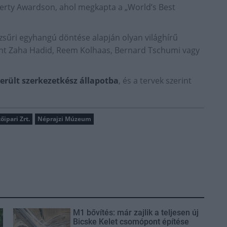
perty Awardson, ahol megkapta a „World’s Best
zsűri egyhangú döntése alapján olyan világhírű
nt Zaha Hadid, Reem Kolhaas, Bernard Tschumi vagy
erült szerkezetkész állapotba
, és a tervek szerint
őipari Zrt.
Néprajzi Múzeum
M1 bővítés: már zajlik a teljesen új
Bicske Kelet csomópont építése