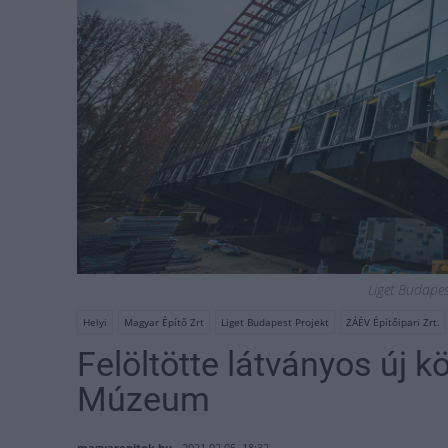
Liget Budape
Helyi
Magyar Építő Zrt
Liget Budapest Projekt
ZÁÉV Építőipari Zrt.
Felöltötte látványos új k
Múzeum
magyarepitok.hu
2021.02.05. 18:32