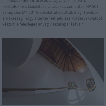
elliptikus födémáttörések, virágvályúk, illetve az
oszlopfők íves kialakítására: „Ezeket, cementes MP 501 I,
és Gipszes MP 701 G vakolattal oldották meg. További
érdekesség, hogy a tantermek jelölése kvádervakolatból
készült, a felesleges anyag visszakaparásával.”