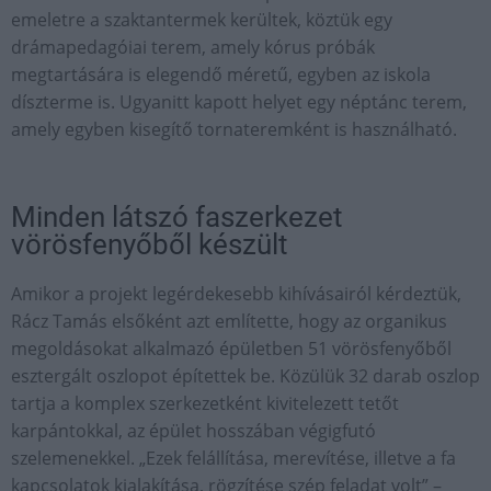
emeletre a szaktantermek kerültek, köztük egy
drámapedagóiai terem, amely kórus próbák
megtartására is elegendő méretű, egyben az iskola
díszterme is. Ugyanitt kapott helyet egy néptánc terem,
amely egyben kisegítő tornateremként is használható.
Minden látszó faszerkezet
vörösfenyőből készült
Amikor a projekt legérdekesebb kihívásairól kérdeztük,
Rácz Tamás elsőként azt említette, hogy az organikus
megoldásokat alkalmazó épületben 51 vörösfenyőből
esztergált oszlopot építettek be. Közülük 32 darab oszlop
tartja a komplex szerkezetként kivitelezett tetőt
karpántokkal, az épület hosszában végigfutó
szelemenekkel. „Ezek felállítása, merevítése, illetve a fa
kapcsolatok kialakítása, rögzítése szép feladat volt” –