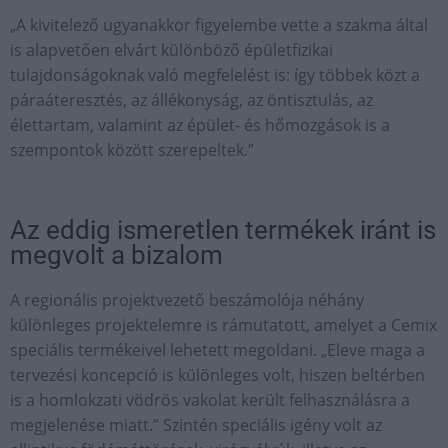
„A kivitelező ugyanakkor figyelembe vette a szakma által
is alapvetően elvárt különböző épületfizikai
tulajdonságoknak való megfelelést is: így többek közt a
páraáteresztés, az állékonyság, az öntisztulás, az
élettartam, valamint az épület- és hőmozgások is a
szempontok között szerepeltek.”
Az eddig ismeretlen termékek iránt is
megvolt a bizalom
A regionális projektvezető beszámolója néhány
különleges projektelemre is rámutatott, amelyet a Cemix
speciális termékeivel lehetett megoldani. „Eleve maga a
tervezési koncepció is különleges volt, hiszen beltérben
is a homlokzati vödrös vakolat került felhasználásra a
megjelenése miatt.” Szintén speciális igény volt az