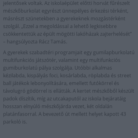
jelentősek voltak. Az iskolaépület előtti horvát fűrészelt
mészkőburkolat egyrészt ünnepélyes érkezési térként,
másrészt szünetekben a gyerekeknek mozgástérként
szolgál. „Ezzel a megoldással a lehető legkisebbre
csökkentettük az épült mögötti lakóházak zajterhelését”
– hangsúlyozta Rácz Tamás.
A gyerekek szabadtéri programjait egy gumilapburkolatú
multifunkciós játszótér, valamint egy multifunkciós
gumiburkolatú pálya szolgálja. Utóbbi alkalmas
kézilabda, kispályás foci, kosárlabda, röplabda és street
ball játékok lebonyolítására, emellett futókörrel és
távolugró gödörrel is ellátták. A kertet mészkőből készült
padok díszítik, míg az utcakaputól az iskola bejáratáig
hosszan elnyúló mészkőjárda vezet, két oldalán
platánfasorral. A bevezető út mellett helyet kapott 43
parkoló is.