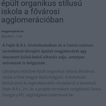
épült organikus stílusú
iskola a fővárosi
agglomerációban
magyarepitok.hu
2022.09.01. 11:00
A Fejér-B.Á.L. kivitelezésében és a Cemix számos
termékével létrejött épület megjelenését egy
összetett külső-belső alkotás adja, amelyen
művészek is dolgoztak.
Látványos külsővel épült organikus stílusú általános
iskola a Pest megyei Biatorbágyon. A kivitelezés
kihívásairól és legérdekesebb részleteiről a kivitelező
Fejér-B.Á.L. Zrt. és a projekt termékeit szolgáltató Cemix
Hungary Kft. segítségével számolunk be.