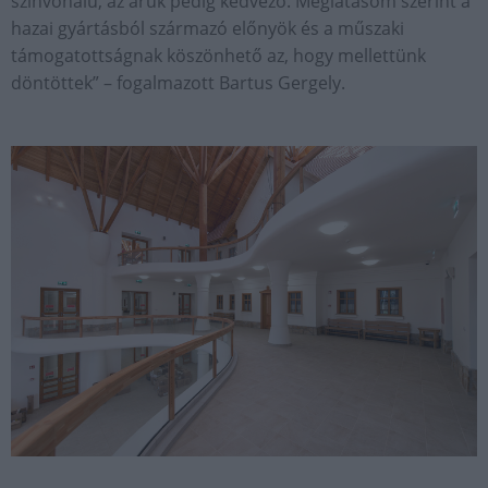
színvonalú, az áruk pedig kedvező. Meglátásom szerint a
hazai gyártásból származó előnyök és a műszaki
támogatottságnak köszönhető az, hogy mellettünk
döntöttek” – fogalmazott Bartus Gergely.