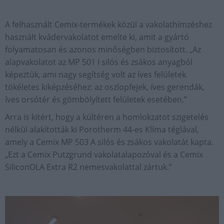
A felhasznált Cemix-termékek közül a vakolathímzéshez
használt kvádervakolatot emelte ki, amit a gyártó
folyamatosan és azonos minőségben biztosított. „Az
alapvakolatot az MP 501 I silós és zsákos anyagból
képeztük, ami nagy segítség volt az íves felületek
tökéletes kiképzéséhez: az oszlopfejek, íves gerendák,
íves orsótér és gömbölyített felületek esetében.”
Arra is kitért, hogy a kültéren a homlokzatot szigetelés
nélkül alakították ki Porotherm 44-es Klíma téglával,
amely a Cemix MP 503 A silós és zsákos vakolatát kapta.
„Ezt a Cemix Putzgrund vakolatalapozóval és a Cemix
SiliconOLA Extra R2 nemesvakolattal zártuk.”