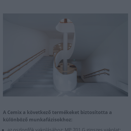
A Cemix a következő termékeket biztosította a
különböző munkafázisokhoz:
az oszlopfők vakolásához: MP 701 G gipszes vakolat;