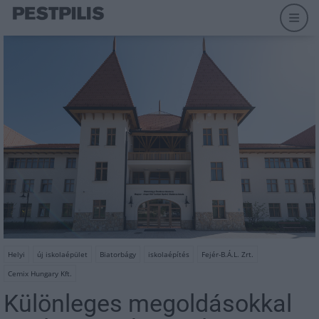
Helyi
új iskolaépület
Biatorbágy
iskolaépítés
Fejér-B.Á.L. Zrt.
Cemix Hungary Kft.
Különleges megoldásokkal