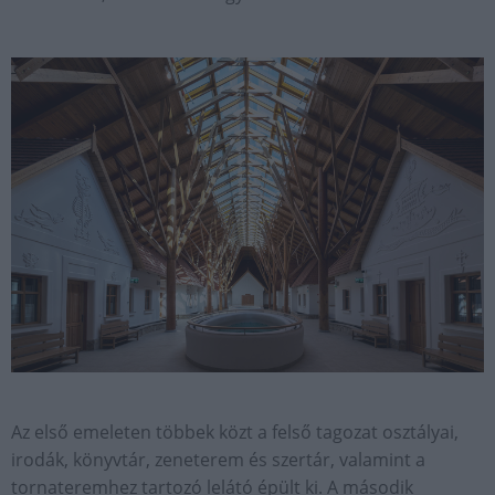
Az első emeleten többek közt a felső tagozat osztályai,
irodák, könyvtár, zeneterem és szertár, valamint a
tornateremhez tartozó lelátó épült ki. A második