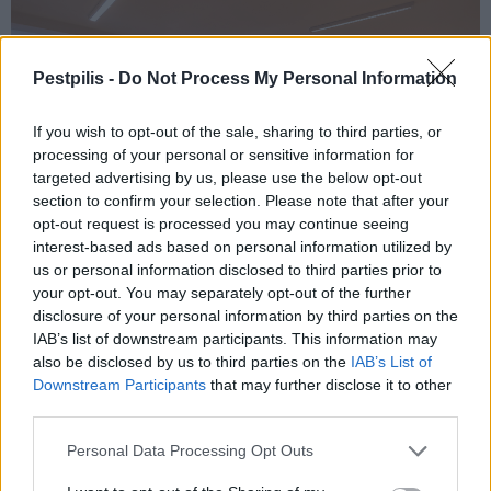
Pestpilis -
Do Not Process My Personal Information
If you wish to opt-out of the sale, sharing to third parties, or
processing of your personal or sensitive information for
targeted advertising by us, please use the below opt-out
section to confirm your selection. Please note that after your
opt-out request is processed you may continue seeing
interest-based ads based on personal information utilized by
us or personal information disclosed to third parties prior to
your opt-out. You may separately opt-out of the further
Folyamatosan bővült a beszállított
disclosure of your personal information by third parties on the
IAB’s list of downstream participants. This information may
termékek köre
also be disclosed by us to third parties on the
IAB’s List of
Downstream Participants
that may further disclose it to other
A fenti információkat megerősítve a Cemix regionális
third parties.
projektvezetője elmondta, a gyártó 2020 első félévében
kapcsolódott be a munkákba a fent említett MP 501I gépi
Personal Data Processing Opt Outs
vakolat silós kiszolgálásával. „2020 közepén már a