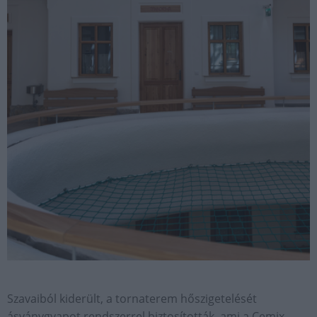
Szavaiból kiderült, a tornaterem hőszigetelését
ásványgyapot rendszerrel biztosították, ami a Cemix