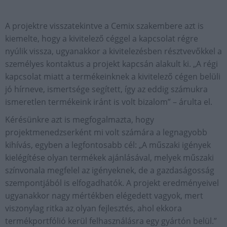
A projektre visszatekintve a Cemix szakembere azt is
kiemelte, hogy a kivitelező céggel a kapcsolat régre
nyúlik vissza, ugyanakkor a kivitelezésben résztvevőkkel a
személyes kontaktus a projekt kapcsán alakult ki. „A régi
kapcsolat miatt a termékeinknek a kivitelező cégen belüli
jó hírneve, ismertsége segített, így az eddig számukra
ismeretlen termékeink iránt is volt bizalom” – árulta el.
Kérésünkre azt is megfogalmazta, hogy
projektmenedzserként mi volt számára a legnagyobb
kihívás, egyben a legfontosabb cél: „A műszaki igények
kielégítése olyan termékek ajánlásával, melyek műszaki
színvonala megfelel az igényeknek, de a gazdaságosság
szempontjából is elfogadhatók. A projekt eredményeivel
ugyanakkor nagy mértékben elégedett vagyok, mert
viszonylag ritka az olyan fejlesztés, ahol ekkora
termékportfólió kerül felhasználásra egy gyártón belül.”