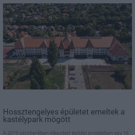
Hossztengelyes épületet emeltek a
kastélypark mögött
A 2019 októberében elkezdett építési projektben egy 16