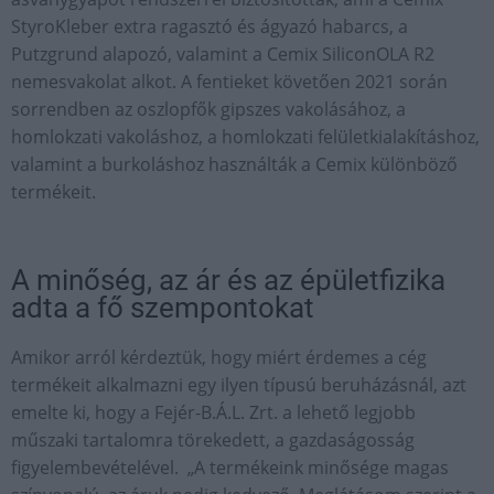
StyroKleber extra ragasztó és ágyazó habarcs, a
Putzgrund alapozó, valamint a Cemix SiliconOLA R2
nemesvakolat alkot. A fentieket követően 2021 során
sorrendben az oszlopfők gipszes vakolásához, a
homlokzati vakoláshoz, a homlokzati felületkialakításhoz,
valamint a burkoláshoz használták a Cemix különböző
termékeit.
A minőség, az ár és az épületfizika
adta a fő szempontokat
Amikor arról kérdeztük, hogy miért érdemes a cég
termékeit alkalmazni egy ilyen típusú beruházásnál, azt
emelte ki, hogy a Fejér-B.Á.L. Zrt. a lehető legjobb
műszaki tartalomra törekedett, a gazdaságosság
figyelembevételével. „A termékeink minősége magas