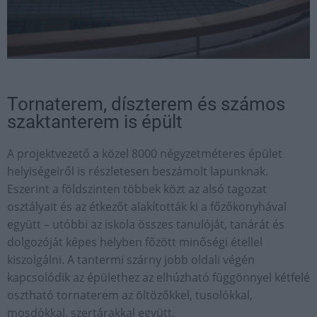
Tornaterem, díszterem és számos
szaktanterem is épült
A projektvezető a közel 8000 négyzetméteres épület
helyiségeiről is részletesen beszámolt lapunknak.
Eszerint a földszinten többek közt az alsó tagozat
osztályait és az étkezőt alakították ki a főzőkonyhával
együtt – utóbbi az iskola összes tanulóját, tanárát és
dolgozóját képes helyben főzött minőségi étellel
kiszolgálni. A tantermi szárny jobb oldali végén
kapcsolódik az épülethez az elhúzható függönnyel kétfelé
osztható tornaterem az öltözőkkel, tusolókkal,
mosdókkal, szertárakkal együtt.