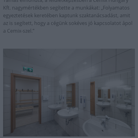
Tamás elmondta, a felületképzésben a Cemix Hungary
Kft. nagymértékben segítette a munkákat: „Folyamatos
egyeztetések keretében kaptunk szaktanácsadást, amit
az is segített, hogy a cégünk sokéves jó kapcsolatot ápol
a Cemix-szel.”