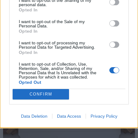
I want to opt-out of the Sharing of my
tornaterem hőszigeteléséről és az épület homlokzati
personal data.
Opted In
rétegrend kialakításáról tárgyaltunk a kivitelezővel, ekkor
már az első emelet falazása a végéhez közeledett” – tette
I want to opt-out of the Sale of my
Personal Data.
hozzá Bartus Gergely. „Ezt követően folyamatosan
Opted In
bővítettük a szállítandó termékek körét.”
I want to opt-out of processing my
Personal Data for Targeted Advertising.
Opted In
I want to opt-out of Collection, Use,
Retention, Sale, and/or Sharing of my
Personal Data that Is Unrelated with the
Purposes for which it was collected.
Opted Out
CONFIRM
Data Deletion
Data Access
Privacy Policy