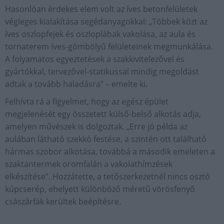
Hasonlóan érdekes elem volt az íves betonfelületek
végleges kialakítása segédanyagokkal: „Többek közt az
íves oszlopfejek és oszloplábak vakolása, az aula és
tornaterem íves-gömbölyű felületeinek megmunkálása.
A folyamatos egyeztetések a szakkivitelezővel és
gyártókkal, tervezővel-statikussal mindig megoldást
adtak a tovább haladásra” – emelte ki.
Felhívta rá a figyelmet, hogy az egész épület
megjelenését egy összetett külső-belső alkotás adja,
amelyen művészek is dolgoztak. „Erre jó példa az
aulában látható szekkó festése, a szintén ott található
hármas szobor alkotása, továbbá a második emeleten a
szaktantermek oromfalán a vakolathímzések
elkészítése”. Hozzátette, a tetőszerkezetnél nincs osztó
kúpcserép, ehelyett különböző méretű vörösfenyő
császárfák kerültek beépítésre.