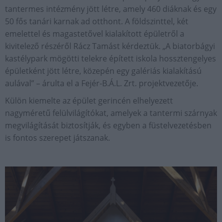
tantermes intézmény jött létre, amely 460 diáknak és egy
50 fős tanári karnak ad otthont. A földszinttel, két
emelettel és magastetővel kialakított épületről a
kivitelező részéről Rácz Tamást kérdeztük. „A biatorbágyi
kastélypark mögötti telekre épített iskola hossztengelyes
épületként jött létre, közepén egy galériás kialakítású
aulával” – árulta el a Fejér-B.Á.L. Zrt. projektvezetője.
Külön kiemelte az épület gerincén elhelyezett
nagyméretű felülvilágítókat, amelyek a tantermi szárnyak
megvilágítását biztosítják, és egyben a füstelvezetésben
is fontos szerepet játszanak.