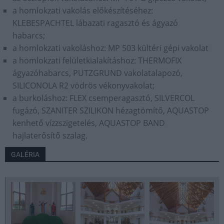
a homlokzati vakolás előkészítéséhez:
KLEBESPACHTEL lábazati ragasztó és ágyazó
habarcs;
a homlokzati vakoláshoz: MP 503 kültéri gépi vakolat
a homlokzati felületkialakításhoz: THERMOFIX
ágyazóhabarcs, PUTZGRUND vakolatalapozó,
SILICONOLA R2 vödrös vékonyvakolat;
a burkoláshoz: FLEX csemperagasztó, SILVERCOL
fugázó, SZANITER SZILIKON hézagtömítő, AQUASTOP
kenhető vízzszigetelés, AQUASTOP BAND
hajlaterősítő szalag.
GALÉRIA