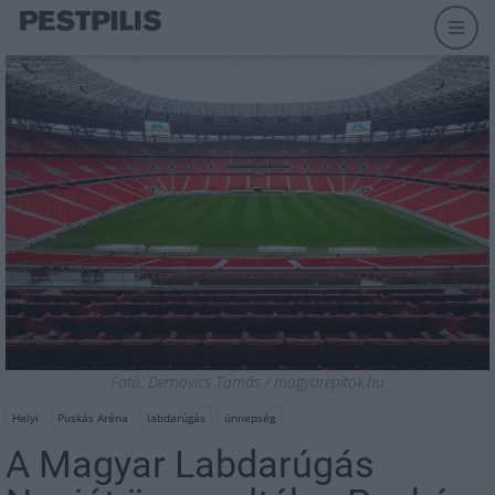
Fotó: Dernovics Tamás / magyarepitok.hu
Helyi
Puskás Aréna
labdarúgás
ünnepség
A Magyar Labdarúgás