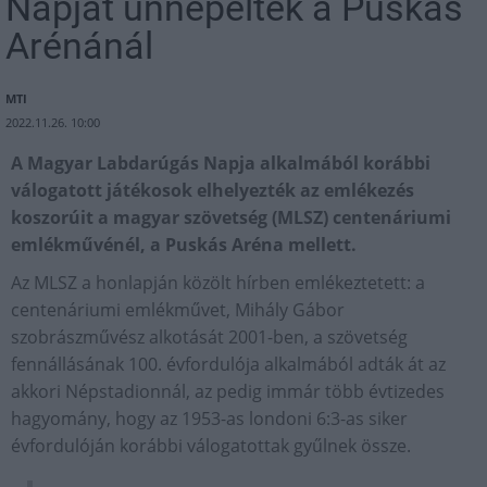
Napját ünnepelték a Puskás
Arénánál
MTI
2022.11.26. 10:00
A Magyar Labdarúgás Napja alkalmából korábbi
válogatott játékosok elhelyezték az emlékezés
koszorúit a magyar szövetség (MLSZ) centenáriumi
emlékművénél, a Puskás Aréna mellett.
Az MLSZ a honlapján közölt hírben emlékeztetett: a
centenáriumi emlékművet, Mihály Gábor
szobrászművész alkotását 2001-ben, a szövetség
fennállásának 100. évfordulója alkalmából adták át az
akkori Népstadionnál, az pedig immár több évtizedes
hagyomány, hogy az 1953-as londoni 6:3-as siker
évfordulóján korábbi válogatottak gyűlnek össze.