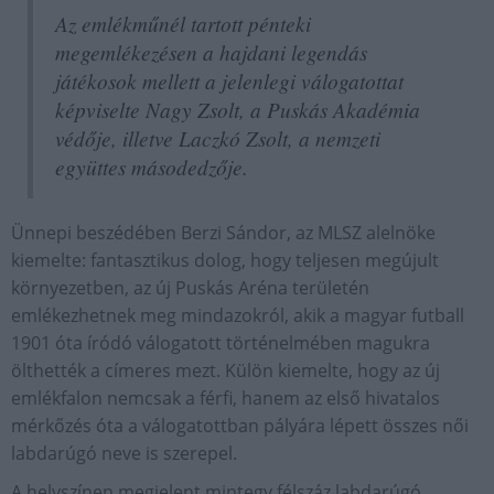
Az emlékműnél tartott pénteki
megemlékezésen a hajdani legendás
játékosok mellett a jelenlegi válogatottat
képviselte Nagy Zsolt, a Puskás Akadémia
védője, illetve Laczkó Zsolt, a nemzeti
együttes másodedzője.
Ünnepi beszédében Berzi Sándor, az MLSZ alelnöke
kiemelte: fantasztikus dolog, hogy teljesen megújult
környezetben, az új Puskás Aréna területén
emlékezhetnek meg mindazokról, akik a magyar futball
1901 óta íródó válogatott történelmében magukra
ölthették a címeres mezt. Külön kiemelte, hogy az új
emlékfalon nemcsak a férfi, hanem az első hivatalos
mérkőzés óta a válogatottban pályára lépett összes női
labdarúgó neve is szerepel.
A helyszínen megjelent mintegy félszáz labdarúgó,