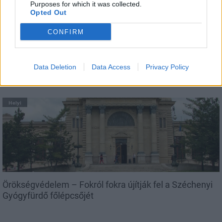
Purposes for which it was collected.
Opted Out
CONFIRM
Beindult az őszibarackszezon, szeptemberig
élvezhetjük
Data Deletion
Data Access
Privacy Policy
Helyi
Örökségvédelem – Fokról fokra újítják fel a Széchenyi
Gyógyfürdő főlépcsőjét