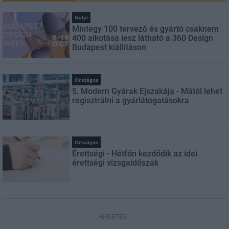
Helyi
Mintegy 100 tervező és gyártó csaknem
400 alkotása lesz látható a 360 Design
Budapest kiállításon
Országos
5. Modern Gyárak Éjszakája - Mától lehet
regisztrálni a gyárlátogatásokra
Országos
Érettségi - Hétfőn kezdődik az idei
érettségi vizsgaidőszak
HIRDETÉS