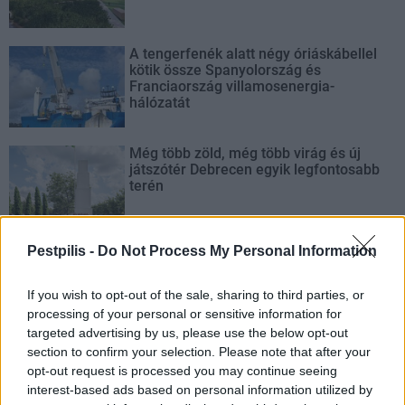
A tengerfenék alatt négy óriáskábellel
kötik össze Spanyolország és
Franciaország villamosenergia-
hálózatát
Még több zöld, még több virág és új
játszótér Debrecen egyik legfontosabb
terén
Pestpilis -
Do Not Process My Personal Information
Fából épül Budakeszi új óvodája
If you wish to opt-out of the sale, sharing to third parties, or
processing of your personal or sensitive information for
targeted advertising by us, please use the below opt-out
section to confirm your selection. Please note that after your
opt-out request is processed you may continue seeing
interest-based ads based on personal information utilized by
AJÁNLJUK MÉG