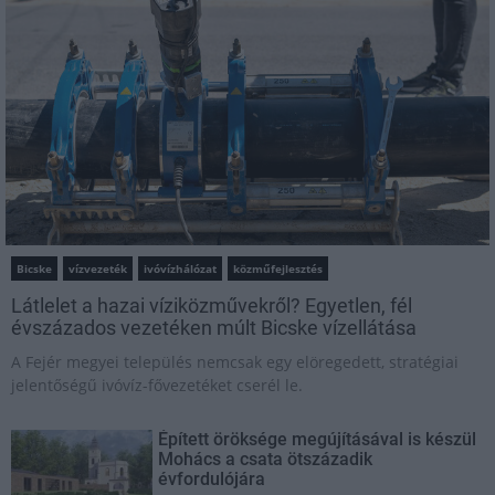
Bicske
vízvezeték
ivóvízhálózat
közműfejlesztés
Látlelet a hazai víziközművekről? Egyetlen, fél
évszázados vezetéken múlt Bicske vízellátása
A Fejér megyei település nemcsak egy elöregedett, stratégiai
jelentőségű ivóvíz-fővezetéket cserél le.
Épített öröksége megújításával is készül
Mohács a csata ötszázadik
évfordulójára