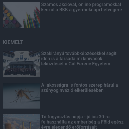
Számos akcióval, online programokkal
készül a BKK a gyermeknapi hétvégére
KIEMELT
Szakirányú továbbképzésekkel segíti
idén is a társadalmi kihívások
leküzdését a Gál Ferenc Egyetem
A lakosságra is fontos szerep hárul a
szúnyoginvázió elkerülésében
Túlfogyasztás napja - július 30-ra
felhasználta az emberiség a Föld egész
évre elegendő erőforrásait