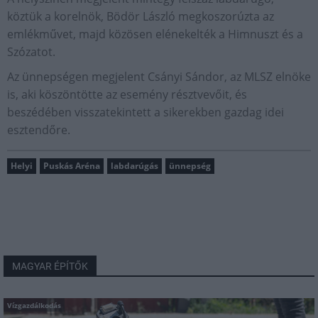
köztük a korelnök, Bödör László megkoszorúzta az
emlékművet, majd közösen elénekelték a Himnuszt és a
Szózatot.
Az ünnepségen megjelent Csányi Sándor, az MLSZ elnöke
is, aki köszöntötte az esemény résztvevőit, és
beszédében visszatekintett a sikerekben gazdag idei
esztendőre.
Helyi
Puskás Aréna
labdarúgás
ünnepség
MAGYAR ÉPÍTŐK
Vízgazdálkodás