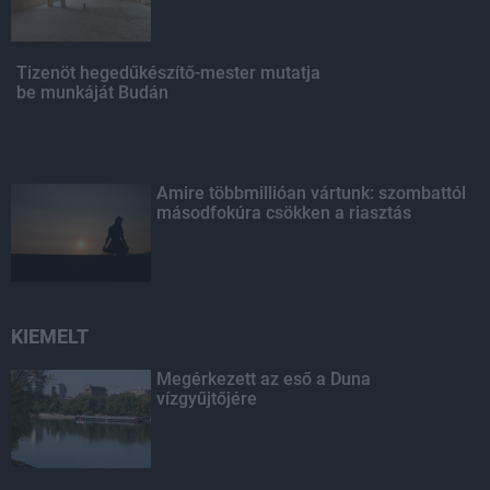
Tizenöt hegedűkészítő-mester mutatja
be munkáját Budán
Amire többmillióan vártunk: szombattól
másodfokúra csökken a riasztás
KIEMELT
Megérkezett az eső a Duna
vízgyűjtőjére