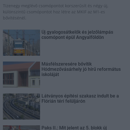
Tizenegy meglévő csomópontot korszerűsít és négy új,
különszintű csomópontot hoz létre az MKIF az M1-es
bővítésénél.
Új gyalogosátkelők és jelzőlámpás
csomópont épül Angyalföldön
Másfélszeresére bővítik
Hódmezővásárhely jó hírű református
iskoláját
Látványos építési szakasz indult be a
Flórián téri felüljárón
Paks II.: Mit jelent az 5. blokk új