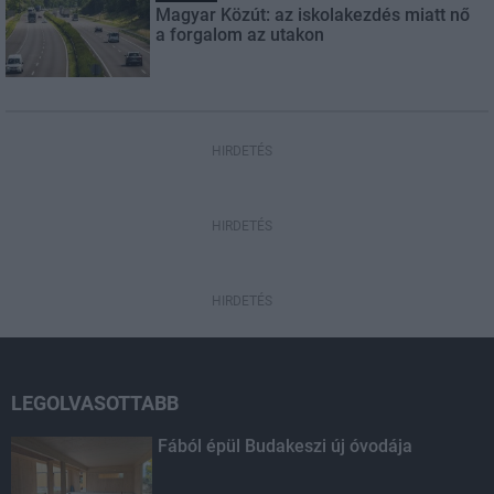
Magyar Közút: az iskolakezdés miatt nő
a forgalom az utakon
HIRDETÉS
HIRDETÉS
HIRDETÉS
LEGOLVASOTTABB
Fából épül Budakeszi új óvodája