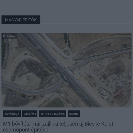
MAGYAR ÉPÍTŐK
Útépítés
autópálya
útépítés
M1-es autópálya
Bicske
M1 bővítés: már zajlik a teljesen új Bicske Kelet
csomópont építése