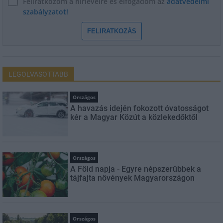
Feliratkozom a hírlevélre és elfogadom az
adatvédelmi
szabályzatot!
FELIRATKOZÁS
LEGOLVASOTTABB
Országos
A havazás idején fokozott óvatosságot
kér a Magyar Közút a közlekedőktől
Országos
A Föld napja - Egyre népszerűbbek a
tájfajta növények Magyarországon
Országos