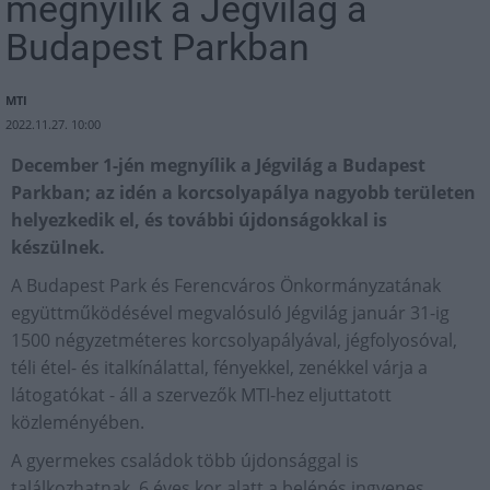
megnyílik a Jégvilág a
Budapest Parkban
MTI
2022.11.27. 10:00
December 1-jén megnyílik a Jégvilág a Budapest
Parkban; az idén a korcsolyapálya nagyobb területen
helyezkedik el, és további újdonságokkal is
készülnek.
A Budapest Park és Ferencváros Önkormányzatának
együttműködésével megvalósuló Jégvilág január 31-ig
1500 négyzetméteres korcsolyapályával, jégfolyosóval,
téli étel- és italkínálattal, fényekkel, zenékkel várja a
látogatókat - áll a szervezők MTI-hez eljuttatott
közleményében.
A gyermekes családok több újdonsággal is
találkozhatnak, 6 éves kor alatt a belépés ingyenes.