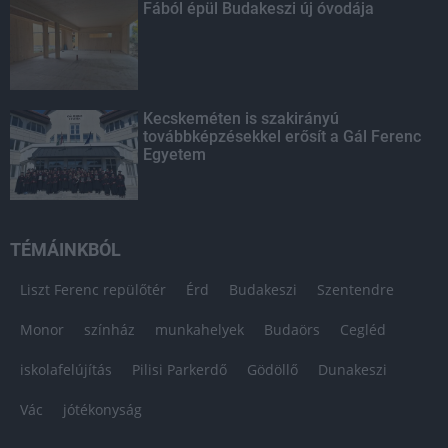
Fából épül Budakeszi új óvodája
Kecskeméten is szakirányú
továbbképzésekkel erősít a Gál Ferenc
Egyetem
TÉMÁINKBÓL
Liszt Ferenc repülőtér
Érd
Budakeszi
Szentendre
Monor
színház
munkahelyek
Budaörs
Cegléd
iskolafelújítás
Pilisi Parkerdő
Gödöllő
Dunakeszi
Vác
jótékonyság