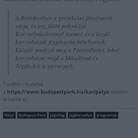
A Retrokertben a gyerekeket játszósarok
várja, és lesz fűtött pelenkázó.
Korcsolyakölcsönző üzemel, és a kezdő
korcsolyázók jégpingvint bérelhetnek.
Először rendezik meg a PöttömPartyt, lehet
korcsolyázni majd a Mikulással és
Jégdiszkót is szerveznek.
További részletek
a
https://www.budapestpark.hu/koripalya
oldalon
érhetők el.
Helyi
Budapest Park
jégvilág
jégkorcsolya
programok