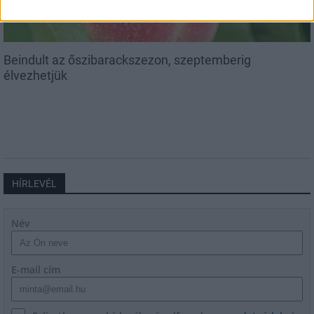
Beindult az őszibarackszezon, szeptemberig
élvezhetjük
HÍRLEVÉL
Név
E-mail cím