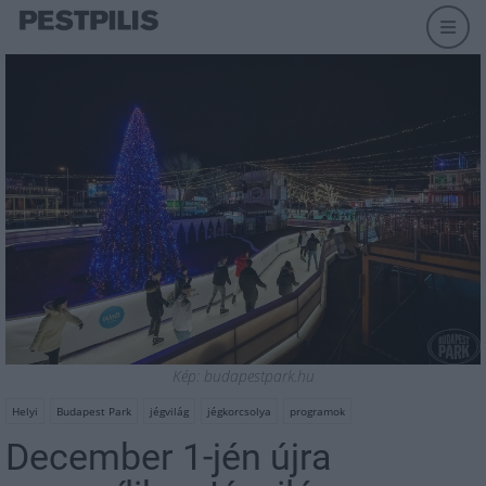
Kép: budapestpark.hu
Helyi
Budapest Park
jégvilág
jégkorcsolya
programok
December 1-jén újra