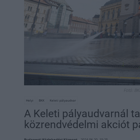
Fotó: BK
Helyi
BKK
Keleti pályaudvar
A Keleti pályaudvarnál ta
közrendvédelmi akciót p
Budapesti Közlekedési Központ
2024.06.20. 15:25