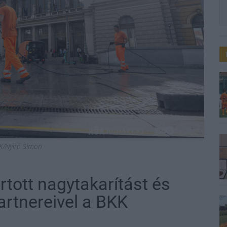
K/Nyirő Simon
rtott nagytakarítást és
artnereivel a BKK