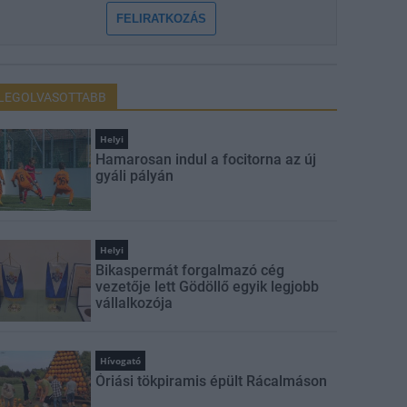
FELIRATKOZÁS
LEGOLVASOTTABB
Helyi
Hamarosan indul a focitorna az új
gyáli pályán
Helyi
Bikaspermát forgalmazó cég
vezetője lett Gödöllő egyik legjobb
vállalkozója
Hívogató
Óriási tökpiramis épült Rácalmáson