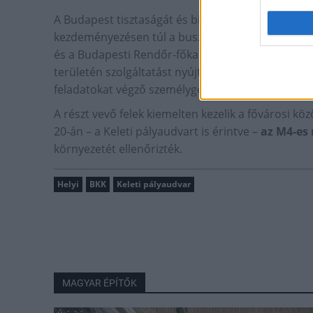
A Budapest tisztaságát és biztonságát célzó BKK
kezdeményezésen túl a buszsávok és a járatok ren
és a Budapesti Rendőr-főkapitányság
stratégiai
területén szolgáltatást nyújtó taxik, illetve az eng
feladatokat végző személygépkocsik ellenőrzésére
A részt vevő felek kiemelten kezelik a fővárosi kö
20-án – a Keleti pályaudvart is érintve –
az M4-es
környezetét ellenőrizték.
Helyi
BKK
Keleti pályaudvar
MAGYAR ÉPÍTŐK