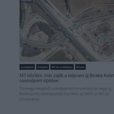
Útépítés
autópálya
útépítés
M1-es autópálya
Bicske
M1 bővítés: már zajlik a teljesen új Bicske Kele
csomópont építése
Tizenegy meglévő csomópontot korszerűsít és négy új,
különszintű csomópontot hoz létre az MKIF az M1-es
bővítésénél.