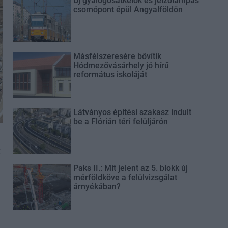
Új gyalogosátkelők és jelzőlámpás
csomópont épül Angyalföldön
Másfélszeresére bővítik
Hódmezővásárhely jó hírű
református iskoláját
Látványos építési szakasz indult
be a Flórián téri felüljárón
t
Paks II.: Mit jelent az 5. blokk új
mérföldköve a felülvizsgálat
árnyékában?