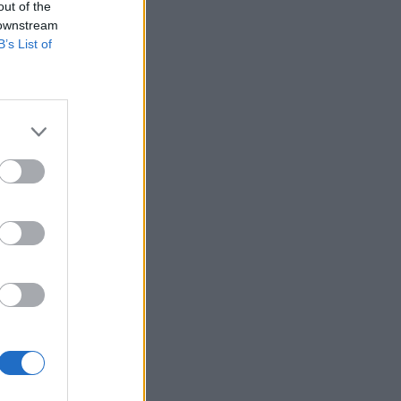
out of the
 downstream
B’s List of