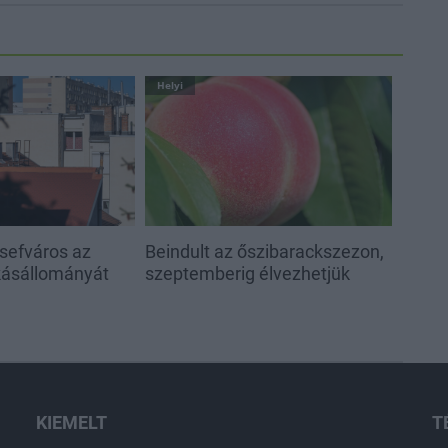
Helyi
sefváros az
Beindult az őszibarackszezon,
akásállományát
szeptemberig élvezhetjük
KIEMELT
T