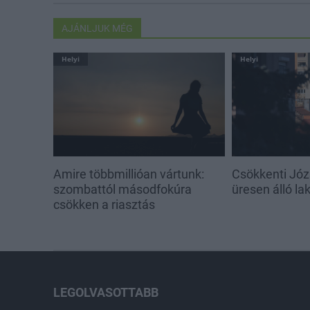
AJÁNLJUK MÉG
Helyi
Helyi
Amire többmillióan vártunk:
Csökkenti Józ
szombattól másodfokúra
üresen álló l
csökken a riasztás
LEGOLVASOTTABB