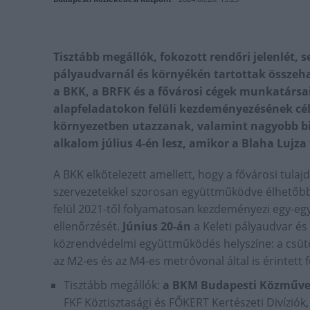
Tisztább megállók, fokozott rendőri jelenlét, s
pályaudvarnál és környékén tartottak összeha
a BKK, a BRFK és a fővárosi cégek munkatársa
alapfeladatokon felüli kezdeményezésének cél
környezetben utazzanak, valamint nagyobb b
alkalom július 4-én lesz, amikor a Blaha Lujza 
A BKK elkötelezett amellett, hogy a fővárosi tulajd
szervezetekkel szorosan együttműködve élhetőbbé
felül 2021-től folyamatosan kezdeményezi egy-egy
ellenőrzését.
Június 20-án
a Keleti pályaudvar és
közrendvédelmi együttműködés helyszíne: a csü
az M2-es és az M4-es metróvonal által is érintet
Tisztább megállók:
a BKM Budapesti Közművek
FKF Köztisztasági és FŐKERT Kertészeti Divíziók