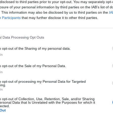
abb csomópontban.
disclosed to third parties prior to your opt-out. You may separately opt-
losure of your personal information by third parties on the IAB’s list of
 nagytakarítás:
. This information may also be disclosed by us to third parties on the
IA
Participants
that may further disclose it to other third parties.
l Data Processing Opt Outs
o opt-out of the Sharing of my personal data.
In
o opt-out of the Sale of my Personal Data.
án a Batthyány tér lesz a helyszín. Budapest tisztán
In
állalatai és az egyes kerületi önkormányzatok mellett
to opt-out of processing my Personal Data for Targeted
 is ki kell vennie a részét. A főváros
ing.
In
közös érdek; a lakosok, illetve az ott közlekedők
.
o opt-out of Collection, Use, Retention, Sale, and/or Sharing
ersonal Data that Is Unrelated with the Purposes for which it
lected.
-, a járat- és a taxiellenőrzés
Out