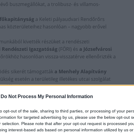
lévő buszmegállókat, a trolibusz- és villamos-
-főkapitányság
a Keleti pályaudvari Rendőrőrs
mas közterületeihez hasonlóan – nagyobb erővel
 munkából kivették részüket a rendészeti
 Rendészeti Igazgatóság
(FÖRI) és
a Józsefvárosi
őrökhöz hasonlóan vissza-visszatérve ellenőrizték a
ködés sikerét támogatták
a Menhely Alapítvány
kség esetén a területileg illetékes utcai szolgálat
orulóknak.
-
Do Not Process My Personal Information
artása
to opt-out of the sale, sharing to third parties, or processing of your per
karításon felül egy-egy forgalmas közterület
formation for targeted advertising by us, please use the below opt-out s
tisztasági és közrendvédelmi kezdeményezés során a
r selection. Please note that after your opt-out request is processed y
a civilek március és október között havonta két vagy
eing interest-based ads based on personal information utilized by us or