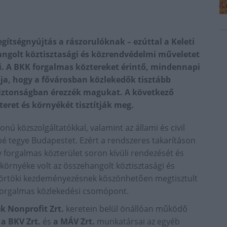
egítségnyújtás a rászorulóknak – ezúttal a Keleti
ngolt köztisztasági és közrendvédelmi műveletet
i. A BKK forgalmas köztereket érintő, mindennapi
ja, hogy a fővárosban közlekedők tisztább
iztonságban érezzék magukat. A következő
teret és környékét tisztítják meg.
onú közszolgáltatókkal, valamint az állami és civil
 tegye Budapestet. Ezért a rendszeres takarításon
 forgalmas közterület soron kívüli rendezését és
 környéke volt az összehangolt köztisztasági és
törtöki kezdeményezésnek köszönhetően megtisztult
t forgalmas közlekedési csomópont.
 Nonprofit Zrt.
keretein belül önállóan működő
,
a BKV Zrt.
és
a MÁV Zrt.
munkatársai az egyéb