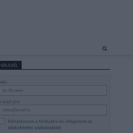
HÍRLEVÉL
Név
E-mail cím
Feliratkozom a hírlevélre és elfogadom az
adatvédelmi szabályzatot!