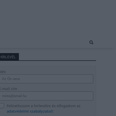
HÍRLEVÉL
Név
E-mail cím
Feliratkozom a hírlevélre és elfogadom az
adatvédelmi szabályzatot!