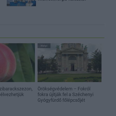
Helyi
szibarackszezon,
Örökségvédelem – Fokról
élvezhetjük
fokra újítják fel a Széchenyi
Gyógyfürdő főlépcsőjét