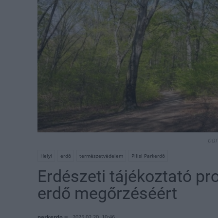
par
Helyi
erdő
természetvédelem
Pilisi Parkerdő
Erdészeti tájékoztató pr
erdő megőrzéséért
parkerdo.u
2025.02.20. 10:46