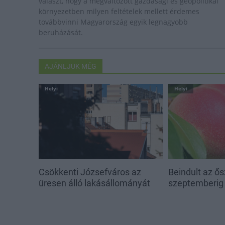
választ, hogy a megváltozott gazdasági és geopolitikai
környezetben milyen feltételek mellett érdemes
továbbvinni Magyarország egyik legnagyobb
beruházását.
AJÁNLJUK MÉG
Helyi
Helyi
Csökkenti Józsefváros az
Beindult az ő
üresen álló lakásállományát
szeptemberig 