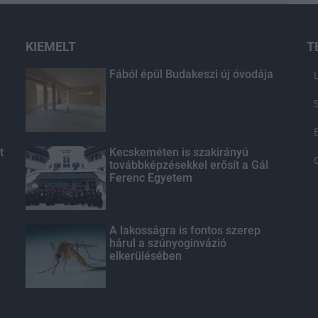
KIEMELT
T
Fából épül Budakeszi új óvodája
t
Kecskeméten is szakirányú
továbbképzésekkel erősít a Gál
Ferenc Egyetem
A lakosságra is fontos szerep
hárul a szúnyoginvázió
elkerülésében