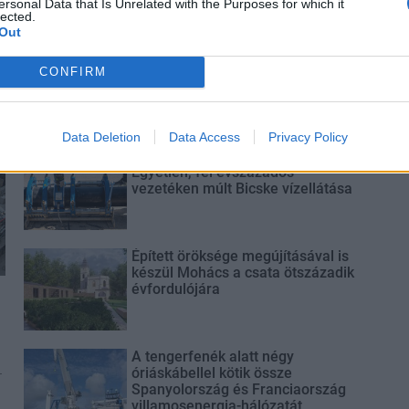
ersonal Data that Is Unrelated with the Purposes for which it
lected.
Out
Elkészült a Liszt Ferenc repülőtér
közelében lévő logisztikai bázis út-
CONFIRM
és közműhálózatának fejlesztése
Data Deletion
Data Access
Privacy Policy
Látlelet a hazai víziközművekről?
Egyetlen, fél évszázados
vezetéken múlt Bicske vízellátása
Épített öröksége megújításával is
készül Mohács a csata ötszázadik
évfordulójára
A tengerfenék alatt négy
-
óriáskábellel kötik össze
Spanyolország és Franciaország
villamosenergia-hálózatát