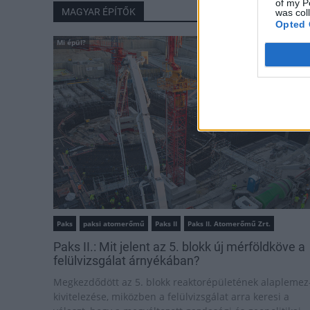
of my P
MAGYAR ÉPÍTŐK
was col
Opted 
Mi épül?
Paks
paksi atomerőmű
Paks II
Paks II. Atomerőmű Zrt.
Paks II.: Mit jelent az 5. blokk új mérföldköve a
felülvizsgálat árnyékában?
Megkezdődött az 5. blokk reaktorépületének alaplemez
kivitelezése, miközben a felülvizsgálat arra keresi a