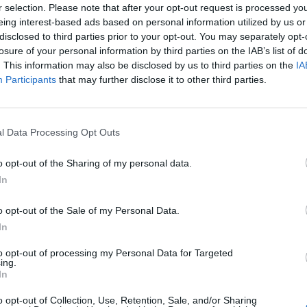
eloszlás következményeként a fák csúcsszáradása,
r selection. Please note that after your opt-out request is processed y
eing interest-based ads based on personal information utilized by us or
e védekezőképessége határozza meg az állomány
disclosed to third parties prior to your opt-out. You may separately opt-
losure of your personal information by third parties on the IAB’s list of
. This information may also be disclosed by us to third parties on the
IA
 2019-ben indította el
Városierdő-fejlesztési
Participants
that may further disclose it to other third parties.
ros erdőinek klímaadaptációja, ökológiai értékeinek
olyamatos erdőborítás megőrzése. Ez a pesti oldalon,
y kihívásokkal járó szakmai küzdelem, hiszen a
l Data Processing Opt Outs
s a klímaváltozás miatt folyamatosan romló állapotú
szerint végvágással és új erdő telepítésével lehetne
o opt-out of the Sharing of my personal data.
 megtartása mellett, alternatív, természetközeli
In
 fel.
o opt-out of the Sale of my Personal Data.
In
to opt-out of processing my Personal Data for Targeted
ing.
In
o opt-out of Collection, Use, Retention, Sale, and/or Sharing