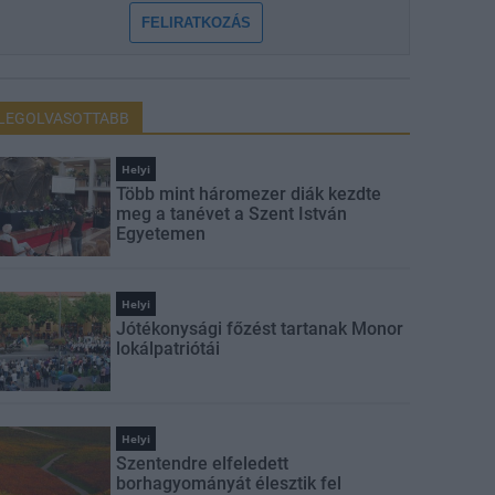
FELIRATKOZÁS
LEGOLVASOTTABB
Helyi
Több mint háromezer diák kezdte
meg a tanévet a Szent István
Egyetemen
Helyi
Jótékonysági főzést tartanak Monor
lokálpatriótái
Helyi
Szentendre elfeledett
borhagyományát élesztik fel