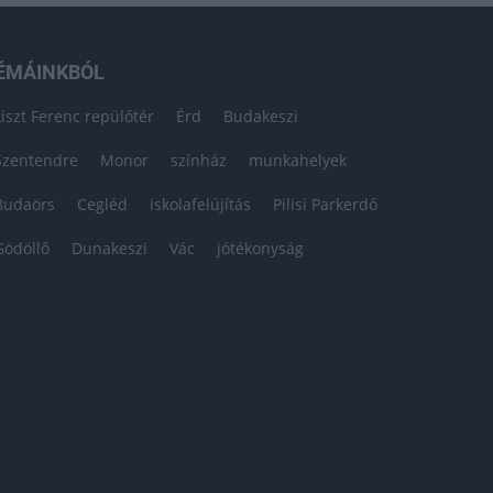
ÉMÁINKBÓL
Liszt Ferenc repülőtér
Érd
Budakeszi
Szentendre
Monor
színház
munkahelyek
Budaörs
Cegléd
iskolafelújítás
Pilisi Parkerdő
Gödöllő
Dunakeszi
Vác
jótékonyság