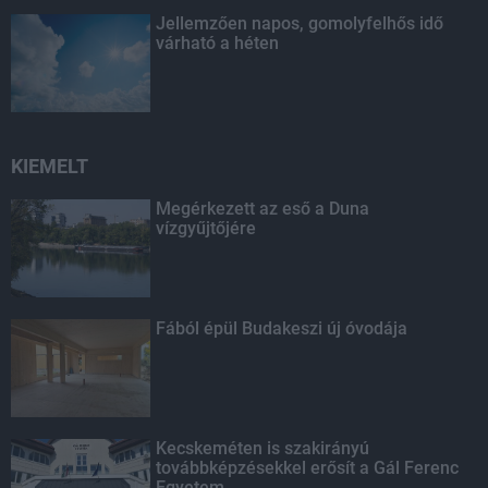
Jellemzően napos, gomolyfelhős idő
várható a héten
KIEMELT
Megérkezett az eső a Duna
vízgyűjtőjére
Fából épül Budakeszi új óvodája
Kecskeméten is szakirányú
továbbképzésekkel erősít a Gál Ferenc
Egyetem