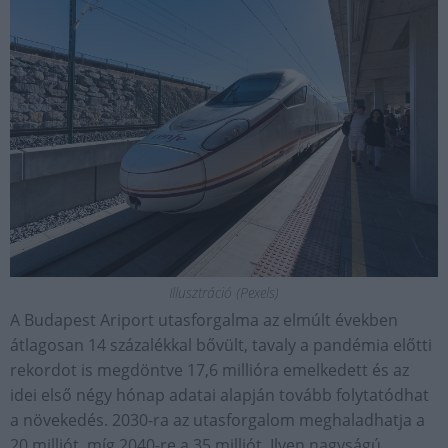
Illusztráció (Pexels)
A Budapest Ariport utasforgalma az elmúlt években
átlagosan 14 százalékkal bővült, tavaly a pandémia előtti
rekordot is megdöntve 17,6 millióra emelkedett és az
idei első négy hónap adatai alapján tovább folytatódhat
a növekedés. 2030-ra az utasforgalom meghaladhatja a
20 milliót, míg 2040-re a 35 milliót. Ilyen nagyságú