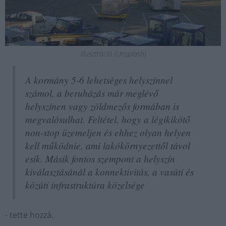
Illusztráció (Unsplash)
A kormány 5-6 lehetséges helyszínnel
számol, a beruházás már meglévő
helyszínen vagy zöldmezős formában is
megvalósulhat. Feltétel, hogy a légikikötő
non-stop üzemeljen és ehhez olyan helyen
kell működnie, ami lakókörnyezettől távol
esik. Másik fontos szempont a helyszín
kiválasztásánál a konnektivitás, a vasúti és
közúti infrastruktúra közelsége
- tette hozzá.