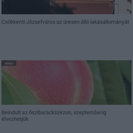
Csökkenti Józsefváros az üresen álló lakásállományát
Helyi
Beindult az őszibarackszezon, szeptemberig
élvezhetjük