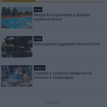
Helyi
Megújult és újranyitott a gödöllői
egyetemi strand
Helyi
Kisorosziban reggelizett Harrison Ford
Kultúra
Szakított a szokásos felállással új
lemezén a Tankcsapda
HIRDETÉS