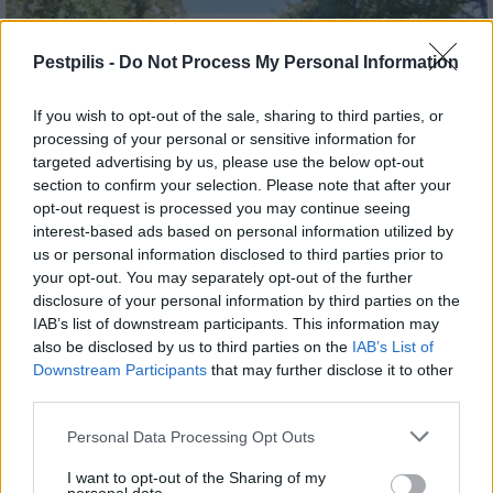
Pestpilis -
Do Not Process My Personal Information
If you wish to opt-out of the sale, sharing to third parties, or
processing of your personal or sensitive information for
targeted advertising by us, please use the below opt-out
section to confirm your selection. Please note that after your
opt-out request is processed you may continue seeing
interest-based ads based on personal information utilized by
Belváros-Lipótváros
játszótér
us or personal information disclosed to third parties prior to
Város-Teampannon Kereskedelmi és Szolgáltató Kft.
parkfelújítás
your opt-out. You may separately opt-out of the further
disclosure of your personal information by third parties on the
Újragondolják Lipótváros rejtett, zöld parkját
IAB’s list of downstream participants. This information may
Indulhat a Honvéd tér megújításának tervezése, ahol a
also be disclosed by us to third parties on the
IAB’s List of
klímatudatos gondolkodás és a helyi identitás erősítése kerül a
Downstream Participants
that may further disclose it to other
középpontba.
third parties.
Personal Data Processing Opt Outs
Történelmi táj, amelynek minden köve
mesél – megújul a tatai Angolkert
I want to opt-out of the Sharing of my