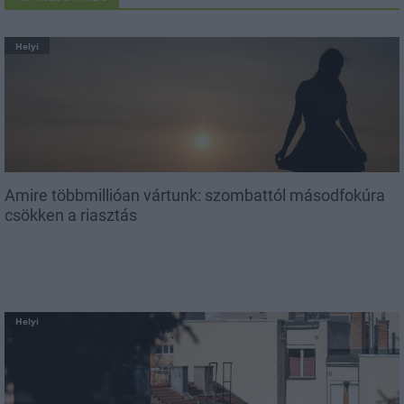
Helyi
Amire többmillióan vártunk: szombattól másodfokúra
csökken a riasztás
Helyi