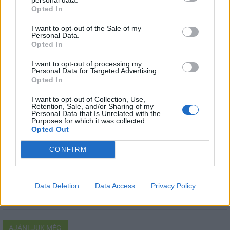
personal data.
Opted In
I want to opt-out of the Sale of my
M1 bővítés: már zajlik a teljesen új
Personal Data.
Bicske Kelet csomópont építése
Opted In
I want to opt-out of processing my
Personal Data for Targeted Advertising.
Opted In
Új gyalogosátkelők és jelzőlámpás
csomópont épül Angyalföldön
I want to opt-out of Collection, Use,
Retention, Sale, and/or Sharing of my
Personal Data that Is Unrelated with the
Purposes for which it was collected.
Opted Out
Másfélszeresére bővítik
CONFIRM
Hódmezővásárhely jó hírű református
iskoláját
Data Deletion
Data Access
Privacy Policy
AJÁNLJUK MÉG