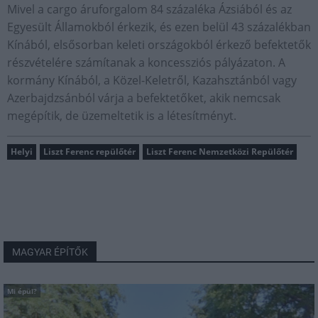
Mivel a cargo áruforgalom 84 százaléka Ázsiából és az
Egyesült Államokból érkezik, és ezen belül 43 százalékban
Kínából, elsősorban keleti országokból érkező befektetők
részvételére számítanak a koncessziós pályázaton. A
kormány Kínából, a Közel-Keletről, Kazahsztánból vagy
Azerbajdzsánból várja a befektetőket, akik nemcsak
megépítik, de üzemeltetik is a létesítményt.
Helyi
Liszt Ferenc repülőtér
Liszt Ferenc Nemzetközi Repülőtér
MAGYAR ÉPÍTŐK
Mi épül?