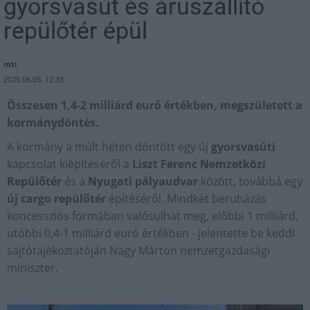
gyorsvasút és áruszállító
repülőtér épül
mti
2025.06.05. 12:38
Összesen 1,4-2 milliárd euró értékben, megszületett a
kormánydöntés.
A kormány a múlt héten döntött egy új
gyorsvasúti
kapcsolat kiépítéséről a
Liszt Ferenc Nemzetközi
Repülőtér
és a
Nyugati pályaudvar
között, továbbá egy
új cargo repülőtér
építéséről. Mindkét beruházás
koncessziós formában valósulhat meg, előbbi 1 milliárd,
utóbbi 0,4-1 milliárd euró értékben - jelentette be keddi
sajtótájékoztatóján Nagy Márton nemzetgazdasági
miniszter.