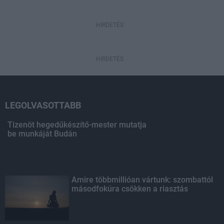
HIRDETÉS
HIRDETÉS
LEGOLVASOTTABB
Tizenöt hegedűkészítő-mester mutatja
be munkáját Budán
Amire többmillióan vártunk: szombattól
másodfokúra csökken a riasztás