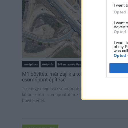
I want t
Opted 
I want 
Advertis
Opted 
I want t
of my P
was col
Opted 
autópálya
útépítés
M1-es autópálya
Bicske
M1 bővítés: már zajlik a teljesen új Bicske Kele
csomópont építése
Tizenegy meglévő csomópontot korszerűsít és négy új,
különszintű csomópontot hoz létre az MKIF az M1-es
bővítésénél.