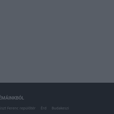
ÉMÁINKBÓL
Liszt Ferenc repülőtér
Érd
Budakeszi