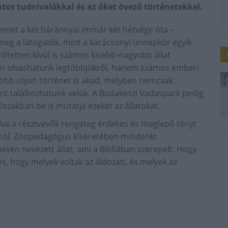
atos tudnivalókkal és az őket övező történetekkel.
hemet a két báránnyal immár két hétvége óta –
 meg a látogatók, mint a karácsonyi ünnepkör egyik
mlítetten kívül is számos kisebb-nagyobb állat
en olvashatunk legtöbbjükről, hanem számos emberi
több olyan történet is akad, melyben nemcsak
t találkozhatunk velük. A Budakeszi Vadaspark pedig
dőszakban be is mutatja ezeket az állatokat.
lva a résztvevők rengeteg érdekes és meglepő tényt
król. Zoopedagógus kíséretében mindenki
evén nevezett állat, ami a Bibliában szerepelt. Hogy
s, és, hogy melyek voltak az áldozati, és melyek az