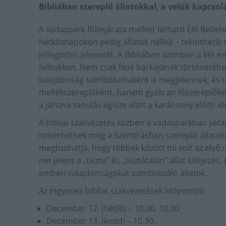
Bibliában szereplő állatokkal, a velük kapcsol
A vadaspark főbejárata mellett látható Élő Betle
hétköznapokon pedig állatok nélkül – tekinthetik
jellegzetes jelenetét. A Bibliában azonban a két e
felbukkan. Nem csak Noé bárkájának történetéb
tulajdonság szimbólumaként is megjelennek, és 
mellékszereplőként, hanem gyakran főszereplőkén
a játszva tanulás égisze alatt a karácsony előtti i
A bibliai szakvezetés közben a vadasparkban sétá
ismerhetnek meg a Szentírásban szereplő állato
megtudhatja, hogy többek között mi volt az első n
mit jelent a „tiszta” és „tisztátalan” állat kifejezé
emberi tulajdonságokat szimbolizáló állatok.
Az ingyenes bibliai szakvezetések időpontjai:
December 12. (hétfő) – 10.00, 10.30
December 13. (kedd) – 10.30