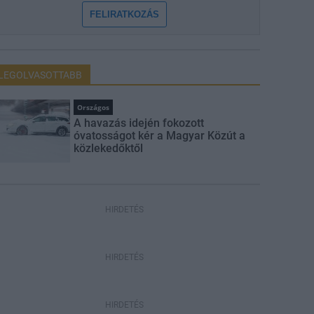
FELIRATKOZÁS
LEGOLVASOTTABB
Országos
A havazás idején fokozott
óvatosságot kér a Magyar Közút a
közlekedőktől
HIRDETÉS
HIRDETÉS
HIRDETÉS