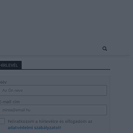
HÍRLEVÉL
Név
E-mail cím
Feliratkozom a hírlevélre és elfogadom az
adatvédelmi szabályzatot!