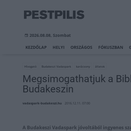
2026.08.08, Szombat
KEZDŐLAP
HELYI
ORSZÁGOS
FÓKUSZBAN
Hívogató
Budakeszi Vadaspark
karácsony
állatok
Megsimogathatjuk a Bibl
Budakeszin
vadaspark-budakeszi.hu
2016.12.11. 07:00
A Budakeszi Vadaspark jóvoltából ingyenes sz