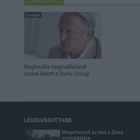
AJÁNLJUK MÉG
Országos
Regionális nagyvállalatok
útjára lépett a Duna Group
LEGOLVASOTTABB
Megérkezett az eső a Duna
vízgyűjtőjére