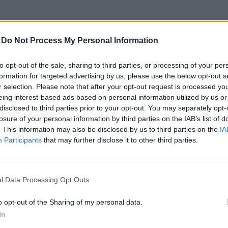
-
Do Not Process My Personal Information
s.orsolya@bkvp.hu
) lehet jelentkezni, előzetes
to opt-out of the sale, sharing to third parties, or processing of your per
soportokat. A szakvezetésekre való bejelentkezés a
formation for targeted advertising by us, please use the below opt-out s
r selection. Please note that after your opt-out request is processed y
eing interest-based ads based on personal information utilized by us or
disclosed to third parties prior to your opt-out. You may separately opt-
losure of your personal information by third parties on the IAB’s list of
. This information may also be disclosed by us to third parties on the
IA
Participants
that may further disclose it to other third parties.
l Data Processing Opt Outs
o opt-out of the Sharing of my personal data.
Új gyalogosátkelők és jelzőlámpás
In
csomópont épül Angyalföldön