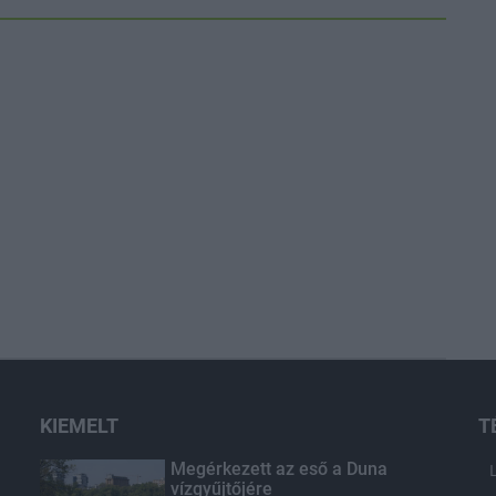
KIEMELT
T
Megérkezett az eső a Duna
vízgyűjtőjére