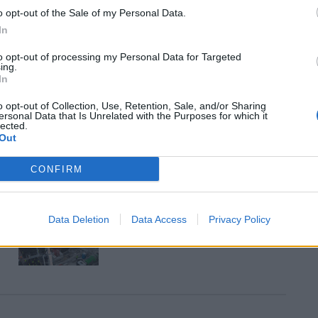
o opt-out of the Sale of my Personal Data.
In
Másfélszeresére bővítik
to opt-out of processing my Personal Data for Targeted
Hódmezővásárhely jó hírű
ing.
református iskoláját
In
o opt-out of Collection, Use, Retention, Sale, and/or Sharing
ersonal Data that Is Unrelated with the Purposes for which it
lected.
Látványos építési szakasz indult
Out
be a Flórián téri felüljárón
CONFIRM
t
Paks II.: Mit jelent az 5. blokk új
Data Deletion
mérföldköve a felülvizsgálat
Data Access
Privacy Policy
árnyékában?