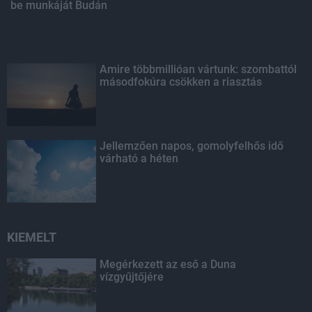
be munkáját Budán
Amire többmillióan vártunk: szombattól
másodfokúra csökken a riasztás
Jellemzően napos, gomolyfelhős idő
várható a héten
KIEMELT
Megérkezett az eső a Duna
vízgyűjtőjére