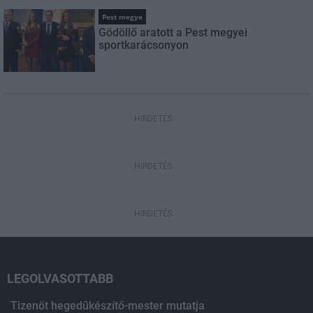
Pest megye
Gödöllő aratott a Pest megyei
sportkarácsonyon
HIRDETÉS
HIRDETÉS
HIRDETÉS
LEGOLVASOTTABB
Tizenöt hegedűkészítő-mester mutatja