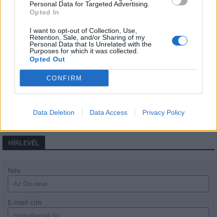
Personal Data for Targeted Advertising.
Opted In
Másfélszeresére bővítik
Hódmezővásárhely jó hírű református
I want to opt-out of Collection, Use,
Retention, Sale, and/or Sharing of my
iskoláját
Personal Data that Is Unrelated with the
Purposes for which it was collected.
Opted Out
CONFIRM
AJÁNLJUK MÉG
Data Deletion
Data Access
Privacy Policy
HÍRLEVÉL
Név
E-mail cím