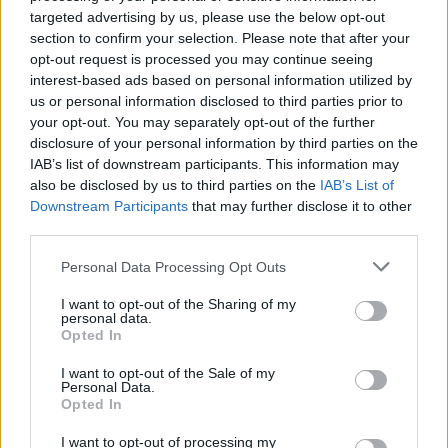
Város-Teampannon Kereskedelmi és Szolgáltató Kft.
parkfelújítás
targeted advertising by us, please use the below opt-out
Újragondolják Lipótváros rejtett, zöld parkját
section to confirm your selection. Please note that after your
opt-out request is processed you may continue seeing
Indulhat a Honvéd tér megújításának tervezése, ahol a
interest-based ads based on personal information utilized by
klímatudatos gondolkodás és a helyi identitás erősítése kerül a
us or personal information disclosed to third parties prior to
középpontba.
your opt-out. You may separately opt-out of the further
disclosure of your personal information by third parties on the
Történelmi táj, amelynek minden köve
IAB’s list of downstream participants. This information may
mesél – megújul a tatai Angolkert
also be disclosed by us to third parties on the
IAB’s List of
Downstream Participants
that may further disclose it to other
third parties.
Personal Data Processing Opt Outs
M1 bővítés: már zajlik a teljesen új
Bicske Kelet csomópont építése
I want to opt-out of the Sharing of my
personal data.
Opted In
I want to opt-out of the Sale of my
Új gyalogosátkelők és jelzőlámpás
Personal Data.
csomópont épül Angyalföldön
Opted In
I want to opt-out of processing my