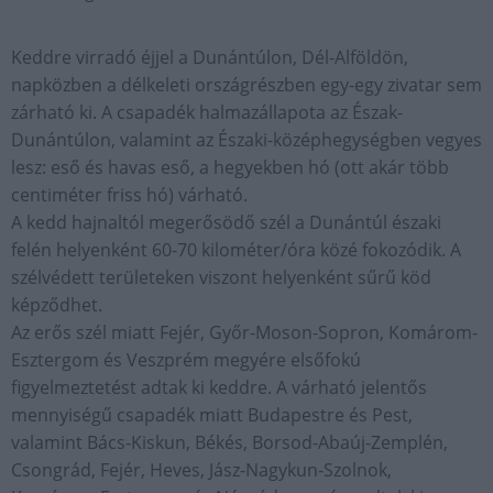
Keddre virradó éjjel a Dunántúlon, Dél-Alföldön,
napközben a délkeleti országrészben egy-egy zivatar sem
zárható ki. A csapadék halmazállapota az Észak-
Dunántúlon, valamint az Északi-középhegységben vegyes
lesz: eső és havas eső, a hegyekben hó (ott akár több
centiméter friss hó) várható.
A kedd hajnaltól megerősödő szél a Dunántúl északi
felén helyenként 60-70 kilométer/óra közé fokozódik. A
szélvédett területeken viszont helyenként sűrű köd
képződhet.
Az erős szél miatt Fejér, Győr-Moson-Sopron, Komárom-
Esztergom és Veszprém megyére elsőfokú
figyelmeztetést adtak ki keddre. A várható jelentős
mennyiségű csapadék miatt Budapestre és Pest,
valamint Bács-Kiskun, Békés, Borsod-Abaúj-Zemplén,
Csongrád, Fejér, Heves, Jász-Nagykun-Szolnok,