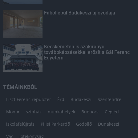
Fából épül Budakeszi új óvodája
Kecskeméten is szakirányú
továbbképzésekkel erősít a Gál Ferenc
Egyetem
TÉMÁINKBÓL
Liszt Ferenc repülőtér
Érd
Budakeszi
Szentendre
Monor
színház
munkahelyek
Budaörs
Cegléd
iskolafelújítás
Pilisi Parkerdő
Gödöllő
Dunakeszi
Vác
jótékonyság