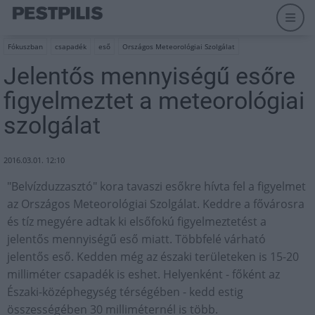
Fókuszban
csapadék
eső
Országos Meteorológiai Szolgálat
Jelentős mennyiségű esőre
figyelmeztet a meteorológiai
szolgálat
2016.03.01. 12:10
"Belvízduzzasztó" kora tavaszi esőkre hívta fel a figyelmet
az Országos Meteorológiai Szolgálat. Keddre a fővárosra
és tíz megyére adtak ki elsőfokú figyelmeztetést a
jelentős mennyiségű eső miatt. Többfelé várható
jelentős eső. Kedden még az északi területeken is 15-20
milliméter csapadék is eshet. Helyenként - főként az
Északi-középhegység térségében - kedd estig
összességében 30 milliméternél is több.