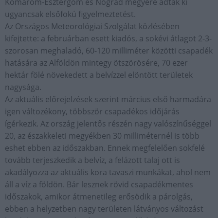
Komárom-Esztergom és Nógrád megyére adtak ki
ugyancsak elsőfokú figyelmeztetést.
Az Országos Meteorológiai Szolgálat közlésében
kifejtette: a februárban esett kiadós, a sokévi átlagot 2-3-
szorosan meghaladó, 60-120 milliméter közötti csapadék
hatására az Alföldön mintegy ötszörösére, 70 ezer
hektár fölé növekedett a belvízzel elöntött területek
nagysága.
Az aktuális előrejelzések szerint március első harmadára
igen változékony, többször csapadékos időjárás
ígérkezik. Az ország jelentős részén nagy valószínűséggel
20, az északkeleti megyékben 30 milliméternél is több
eshet ebben az időszakban. Ennek megfelelően sokfelé
tovább terjeszkedik a belvíz, a felázott talaj ott is
akadályozza az aktuális kora tavaszi munkákat, ahol nem
áll a víz a földön. Bár lesznek rövid csapadékmentes
időszakok, amikor átmenetileg erősödik a párolgás,
ebben a helyzetben nagy területen látványos változást