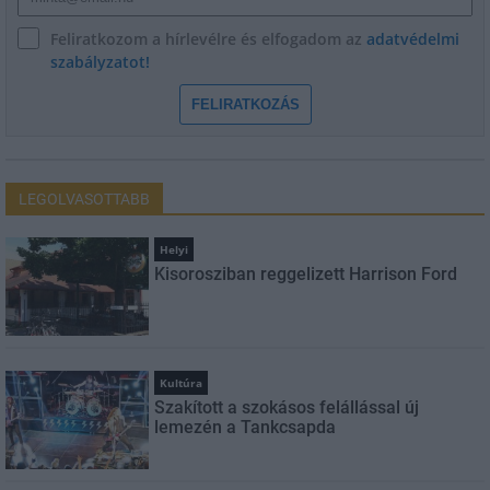
Feliratkozom a hírlevélre és elfogadom az
adatvédelmi
szabályzatot!
FELIRATKOZÁS
LEGOLVASOTTABB
Helyi
Kisorosziban reggelizett Harrison Ford
Kultúra
Szakított a szokásos felállással új
lemezén a Tankcsapda