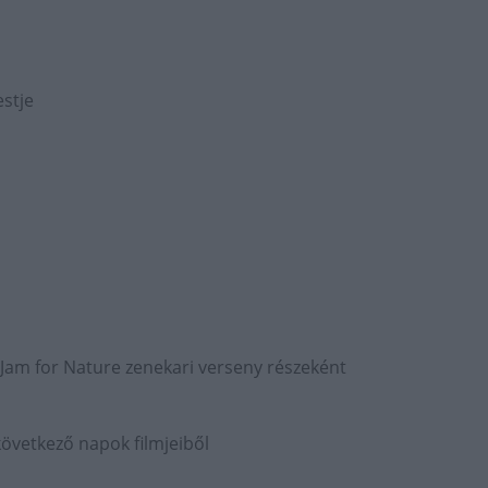
estje
 Jam for Nature zenekari verseny részeként
 következő napok filmjeiből