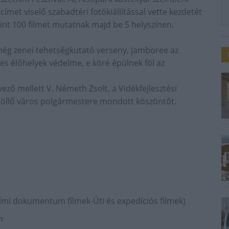
címet viselő szabadtéri fotókiállítással vette kezdetét
nt 100 filmet mutatnak majd be 5 helyszínen.
 még zenei tehetségkutató verseny, jamboree az
zes élőhelyek védelme, e köré épülnek föl az
ző mellett V. Németh Zsolt, a Vidékfejlesztési
döllő város polgármestere mondott köszöntőt.
lmi dokumentum fílmek-Úti és expedíciós filmek)
m