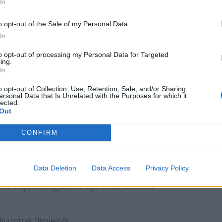
In
mi Jamboree
o opt-out of the Sale of my Personal Data.
tatkozása, MME bemutató, játszóházak, családi
In
gyar mecenatúra által támogatott filmekből
to opt-out of processing my Personal Data for Targeted
ing.
In
 filmek vetítése
o opt-out of Collection, Use, Retention, Sale, and/or Sharing
ersonal Data that Is Unrelated with the Purposes for which it
ilmek vetítése
lected.
Out
Grassalkovich Kastély
CONFIRM
Data Deletion
Data Access
Privacy Policy
adó, majd állófogadás a díjazottak számára
íjazottak filmjeiből