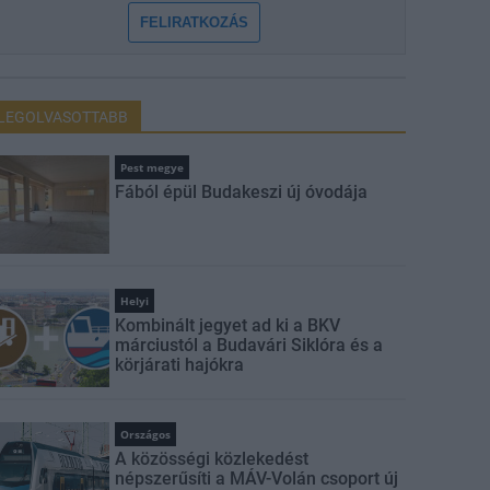
FELIRATKOZÁS
LEGOLVASOTTABB
Pest megye
Fából épül Budakeszi új óvodája
Helyi
Kombinált jegyet ad ki a BKV
márciustól a Budavári Siklóra és a
körjárati hajókra
Országos
A közösségi közlekedést
népszerűsíti a MÁV-Volán csoport új