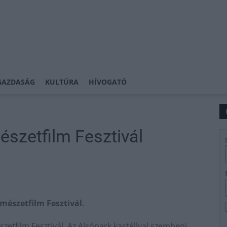
GAZDASÁG
KULTÚRA
HÍVOGATÓ
észetfilm Fesztivál
mészetfilm Fesztivál.
zetfilm Fesztivál. Az Alsópark kastéllyal szembeni