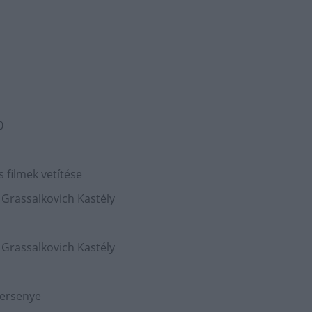
0
s filmek vetítése
Grassalkovich Kastély
Grassalkovich Kastély
versenye