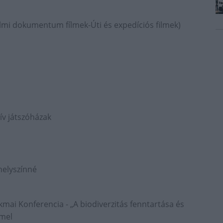
lmi dokumentum fílmek-Úti és expedíciós filmek)
ív játszóházak
helyszínné
mai Konferencia - „A biodiverzitás fenntartása és
mmel