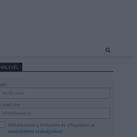
HÍRLEVÉL
Név
E-mail cím
Feliratkozom a hírlevélre és elfogadom az
adatvédelmi szabályzatot!