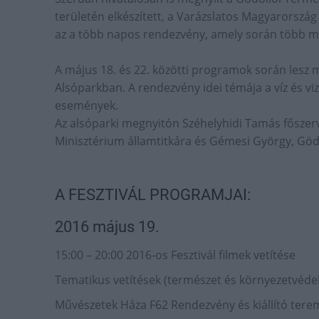
területén elkészített, a Varázslatos Magyarország 
az a több napos rendezvény, amely során több mi
A május 18. és 22. közötti programok során lesz
Alsóparkban. A rendezvény idei témája a víz és vi
események.
Az alsóparki megnyitón Széhelyhidi Tamás főszerve
Minisztérium államtitkára és Gémesi György, Gö
A FESZTIVÁL PROGRAMJAI:
2016 május 19.
15:00 – 20:00 2016-os Fesztivál filmek vetítése
Tematikus vetítések (természet és környezetvéde
Művészetek Háza F62 Rendezvény és kiállító tere