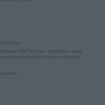
mi Jamboree
tatkozása, MME bemutató, játszóházak, családi
gyar mecenatúra által támogatott filmekből
ek vetítése