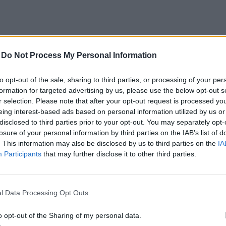
-
Do Not Process My Personal Information
tterjesztő filmek nemzetközi piaca címmel
to opt-out of the sale, sharing to third parties, or processing of your per
yan lehet egy magyar filmet a nemzetközi piacon
formation for targeted advertising by us, please use the below opt-out s
r selection. Please note that after your opt-out request is processed y
torna…
eing interest-based ads based on personal information utilized by us or
disclosed to third parties prior to your opt-out. You may separately opt-
losure of your personal information by third parties on the IAB’s list of
. This information may also be disclosed by us to third parties on the
IA
Participants
that may further disclose it to other third parties.
l Data Processing Opt Outs
o opt-out of the Sharing of my personal data.