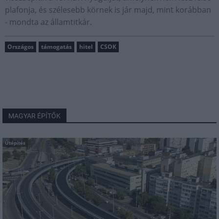
plafonja, és szélesebb körnek is jár majd, mint korábban
- mondta az államtitkár.
Országos
támogatás
hitel
CSOK
MAGYAR ÉPÍTŐK
Útépítés