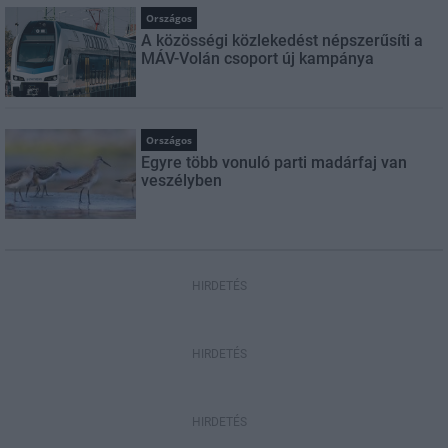
Országos
A közösségi közlekedést népszerűsíti a
MÁV-Volán csoport új kampánya
Országos
Egyre több vonuló parti madárfaj van
veszélyben
HIRDETÉS
HIRDETÉS
HIRDETÉS