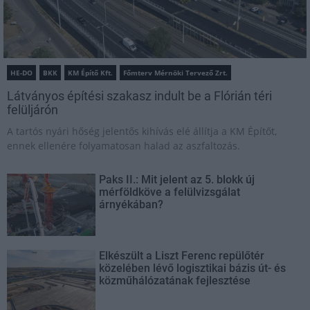
HE-DO
BKK
KM Építő Kft.
Főmterv Mérnöki Tervező Zrt.
Látványos építési szakasz indult be a Flórián téri
felüljárón
A tartós nyári hőség jelentős kihívás elé állítja a KM Építőt,
ennek ellenére folyamatosan halad az aszfaltozás.
Paks II.: Mit jelent az 5. blokk új
mérföldköve a felülvizsgálat
árnyékában?
Elkészült a Liszt Ferenc repülőtér
közelében lévő logisztikai bázis út- és
közműhálózatának fejlesztése