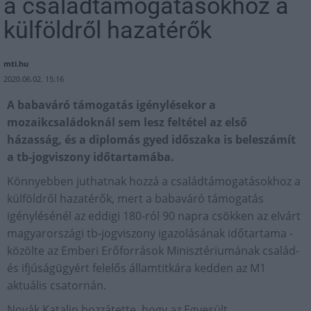
a családtámogatásokhoz a
külföldről hazatérők
mti.hu
2020.06.02. 15:16
A babaváró támogatás igénylésekor a
mozaikcsaládoknál sem lesz feltétel az első
házasság, és a diplomás gyed időszaka is beleszámít
a tb-jogviszony időtartamába.
Könnyebben juthatnak hozzá a családtámogatásokhoz a
külföldről hazatérők, mert a babaváró támogatás
igénylésénél az eddigi 180-ról 90 napra csökken az elvárt
magyarországi tb-jogviszony igazolásának időtartama -
közölte az Emberi Erőforrások Minisztériumának család-
és ifjúságügyért felelős államtitkára kedden az M1
aktuális csatornán.
Novák Katalin hozzátette, hogy az Egyesült