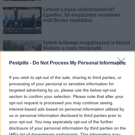
Látlelet a hazai víziközművekről?
Egyetlen, fél évszázados vezetéken
múlt Bicske vízellátása
Épített öröksége megújításával is készül
Mohács a csata ötszázadik
évfordulójára
Pestpilis -
Do Not Process My Personal Information
If you wish to opt-out of the sale, sharing to third parties, or
processing of your personal or sensitive information for
targeted advertising by us, please use the below opt-out
AJÁNLJUK MÉG
section to confirm your selection. Please note that after your
opt-out request is processed you may continue seeing
Országos
interest-based ads based on personal information utilized by
us or personal information disclosed to third parties prior to
your opt-out. You may separately opt-out of the further
disclosure of your personal information by third parties on the
IAB’s list of downstream participants. This information may