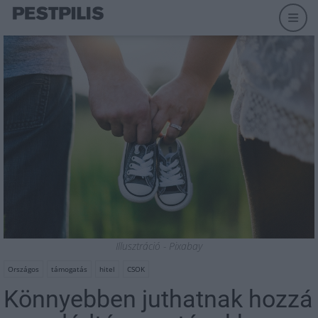
Illusztráció - Pixabay
Országos
támogatás
hitel
CSOK
Könnyebben juthatnak hozzá