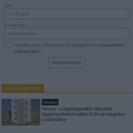
Név
E-mail cím
Feliratkozom a hírlevélre és elfogadom az
adatvédelmi
szabályzatot!
FELIRATKOZÁS
LEGOLVASOTTABB
Országos
Hőség - a legmagasabb fokozatú
figyelmeztetést adták ki öt vármegyére
csütörtökre