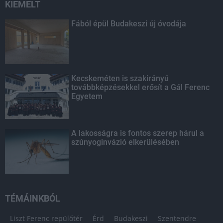
KIEMELT
Fából épül Budakeszi új óvodája
Kecskeméten is szakirányú
továbbképzésekkel erősít a Gál Ferenc
Egyetem
A lakosságra is fontos szerep hárul a
szúnyoginvázió elkerülésében
TÉMÁINKBÓL
Liszt Ferenc repülőtér
Érd
Budakeszi
Szentendre