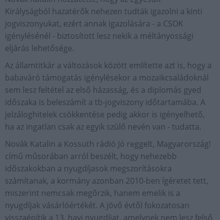
Királyságból hazatérők nehezen tudták igazolni a kinti
jogviszonyukat, ezért annak igazolására - a CSOK
igénylésénél - biztosított lesz nekik a méltányossági
eljárás lehetősége.
Az államtitkár a változások között említette azt is, hogy a
babaváró támogatás igénylésekor a mozaikcsaládoknál
sem lesz feltétel az első házasság, és a diplomás gyed
időszaka is beleszámít a tb-jogviszony időtartamába. A
jelzáloghitelek csökkentése pedig akkor is igényelhető,
ha az ingatlan csak az egyik szülő nevén van - tudatta.
Novák Katalin a Kossuth rádió Jó reggelt, Magyarország!
című műsorában arról beszélt, hogy nehezebb
időszakokban a nyugdíjasok megszorításokra
számítanak, a kormány azonban 2010-ben ígéretet tett,
miszerint nemcsak megőrzik, hanem emelik is a
nyugdíjak vásárlóértékét. A jövő évtől fokozatosan
visszaépítik a 13. havi nyugdíjat, amelynek nem lesz felső