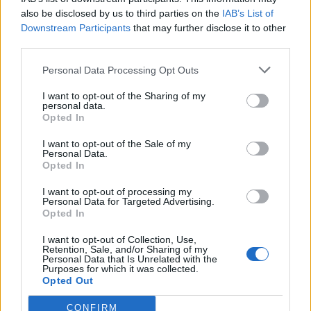
also be disclosed by us to third parties on the
IAB’s List of
Downstream Participants
that may further disclose it to other
third parties.
Kecskeméten is szakirányú továbbképzésekkel erősít a
Gál Ferenc Egyetem
Personal Data Processing Opt Outs
I want to opt-out of the Sharing of my
personal data.
Opted In
I want to opt-out of the Sale of my
Országos
Personal Data.
Opted In
I want to opt-out of processing my
Personal Data for Targeted Advertising.
Opted In
I want to opt-out of Collection, Use,
Retention, Sale, and/or Sharing of my
Personal Data that Is Unrelated with the
A lakosságra is fontos szerep hárul a szúnyoginvázió
Purposes for which it was collected.
elkerülésében
Opted Out
CONFIRM