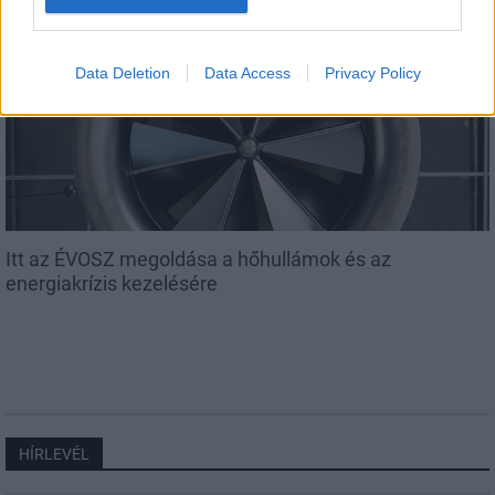
Data Deletion
Data Access
Privacy Policy
Országos
Itt az ÉVOSZ megoldása a hőhullámok és az
energiakrízis kezelésére
HÍRLEVÉL