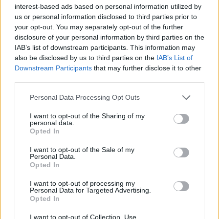
MAGYAR ÉPÍTŐK
interest-based ads based on personal information utilized by
us or personal information disclosed to third parties prior to
your opt-out. You may separately opt-out of the further
Útépítés
disclosure of your personal information by third parties on the
IAB’s list of downstream participants. This information may
also be disclosed by us to third parties on the
IAB’s List of
Downstream Participants
that may further disclose it to other
third parties.
Personal Data Processing Opt Outs
I want to opt-out of the Sharing of my
personal data.
Opted In
I want to opt-out of the Sale of my
Personal Data.
HE-DO
BKK
KM Építő Kft.
Főmterv Mérnöki Tervező Zrt.
Opted In
Látványos építési szakasz indult be a Flórián téri
felüljárón
I want to opt-out of processing my
Personal Data for Targeted Advertising.
A tartós nyári hőség jelentős kihívás elé állítja a KM Építőt,
Opted In
ennek ellenére folyamatosan halad az aszfaltozás.
I want to opt-out of Collection, Use,