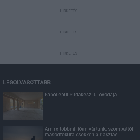
HIRDETÉS
HIRDETÉS
HIRDETÉS
LEGOLVASOTTABB
Fából épül Budakeszi új óvodája
Amire többmillióan vártunk: szombattól
másodfokúra csökken a riasztás