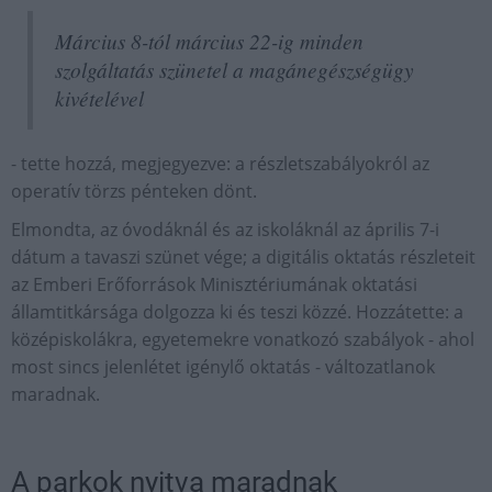
Március 8-tól március 22-ig minden
szolgáltatás szünetel a magánegészségügy
kivételével
- tette hozzá, megjegyezve: a részletszabályokról az
operatív törzs pénteken dönt.
Elmondta, az óvodáknál és az iskoláknál az április 7-i
dátum a tavaszi szünet vége; a digitális oktatás részleteit
az Emberi Erőforrások Minisztériumának oktatási
államtitkársága dolgozza ki és teszi közzé. Hozzátette: a
középiskolákra, egyetemekre vonatkozó szabályok - ahol
most sincs jelenlétet igénylő oktatás - változatlanok
maradnak.
A parkok nyitva maradnak