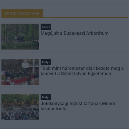
LEGOLVASOTTABB
Sport
Megújult a Budakeszi Arborétum
Helyi
Több mint háromezer diák kezdte meg a
tanévet a Szent István Egyetemen
Helyi
Jótékonysági főzést tartanak Monor
lokálpatriótái