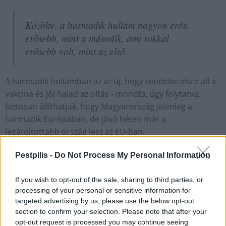
Közölte, a harmadik hullám nagyon erős,
erősebb, mint a második, ami sokkal
erősebb volt, mint az első.
A harmadik hullámban az az új, hogy rendelkezésre áll a
vakcina és jól halad az oltás - mondta, úgy folytatva:
biztosan állíthatják, hogy Magyarország jelenleg a
harmadik Európában, de jövő héten már a
legátoltottabb ország lesz az EU-ban.
Pestpilis -
Do Not Process My Personal Information
Fókuszban
koronavírus
If you wish to opt-out of the sale, sharing to third parties, or
processing of your personal or sensitive information for
targeted advertising by us, please use the below opt-out
section to confirm your selection. Please note that after your
opt-out request is processed you may continue seeing