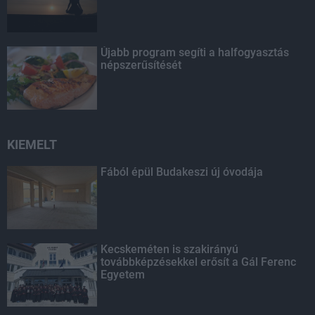
Újabb program segíti a halfogyasztás
népszerűsítését
KIEMELT
Fából épül Budakeszi új óvodája
Kecskeméten is szakirányú
továbbképzésekkel erősít a Gál Ferenc
Egyetem