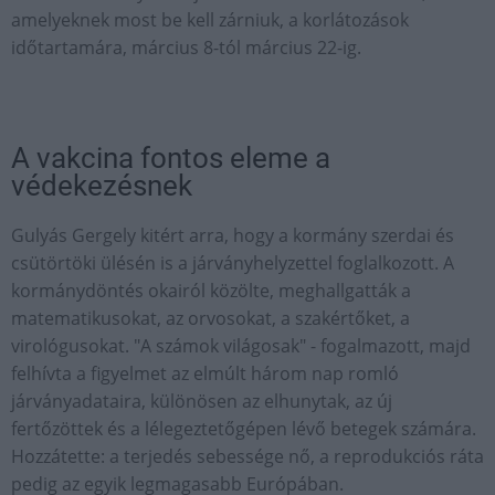
amelyeknek most be kell zárniuk, a korlátozások
időtartamára, március 8-tól március 22-ig.
A vakcina fontos eleme a
védekezésnek
Gulyás Gergely kitért arra, hogy a kormány szerdai és
csütörtöki ülésén is a járványhelyzettel foglalkozott. A
kormánydöntés okairól közölte, meghallgatták a
matematikusokat, az orvosokat, a szakértőket, a
virológusokat. "A számok világosak" - fogalmazott, majd
felhívta a figyelmet az elmúlt három nap romló
járványadataira, különösen az elhunytak, az új
fertőzöttek és a lélegeztetőgépen lévő betegek számára.
Hozzátette: a terjedés sebessége nő, a reprodukciós ráta
pedig az egyik legmagasabb Európában.