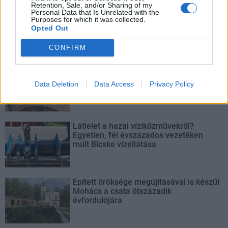
Retention, Sale, and/or Sharing of my
Personal Data that Is Unrelated with the
Paks II.: Mit jelent az 5. blokk új
Purposes for which it was collected.
mérföldköve a felülvizsgálat
Opted Out
árnyékában?
CONFIRM
Elkészült a Liszt Ferenc repülőtér
közelében lévő logisztikai bázis út- és
Data Deletion
Data Access
Privacy Policy
közműhálózatának fejlesztése
Látlelet a hazai víziközművekről?
Egyetlen, fél évszázados vezetéken
múlt Bicske vízellátása
Épített öröksége megújításával is készül
Mohács a csata ötszázadik
évfordulójára