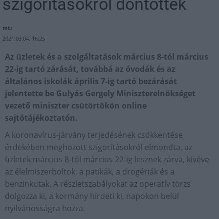
szigorításokról döntöttek
mti
2021.03.04. 16:25
Az üzletek és a szolgáltatások március 8-tól március
22-ig tartó zárását, továbbá az óvodák és az
általános iskolák április 7-ig tartó bezárását
jelentette be Gulyás Gergely Miniszterelnökséget
vezető miniszter csütörtökön online
sajtótájékoztatón.
A koronavírus-járvány terjedésének csökkentése
érdekében meghozott szigorításokról elmondta, az
üzletek március 8-tól március 22-ig lesznek zárva, kivéve
az élelmiszerboltok, a patikák, a drogériák és a
benzinkutak. A részletszabályokat az operatív törzs
dolgozza ki, a kormány hirdeti ki, napokon belül
nyilvánosságra hozza.