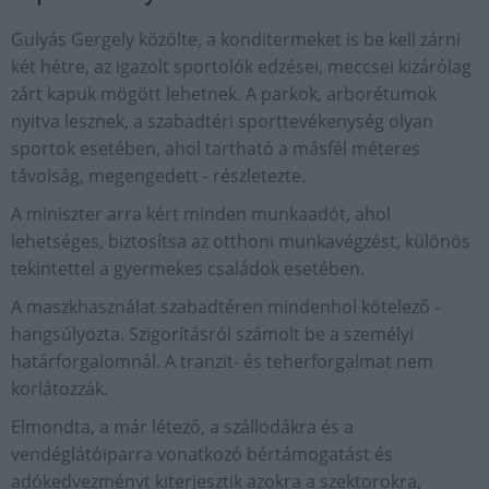
Gulyás Gergely közölte, a konditermeket is be kell zárni
két hétre, az igazolt sportolók edzései, meccsei kizárólag
zárt kapuk mögött lehetnek. A parkok, arborétumok
nyitva lesznek, a szabadtéri sporttevékenység olyan
sportok esetében, ahol tartható a másfél méteres
távolság, megengedett - részletezte.
A miniszter arra kért minden munkaadót, ahol
lehetséges, biztosítsa az otthoni munkavégzést, különös
tekintettel a gyermekes családok esetében.
A maszkhasználat szabadtéren mindenhol kötelező -
hangsúlyozta. Szigorításról számolt be a személyi
határforgalomnál. A tranzit- és teherforgalmat nem
korlátozzák.
Elmondta, a már létező, a szállodákra és a
vendéglátóiparra vonatkozó bértámogatást és
adókedvezményt kiterjesztik azokra a szektorokra,