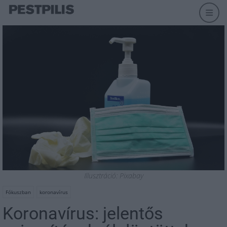
Illusztráció: Pixabay
Fókuszban
koronavírus
Koronavírus: jelentős