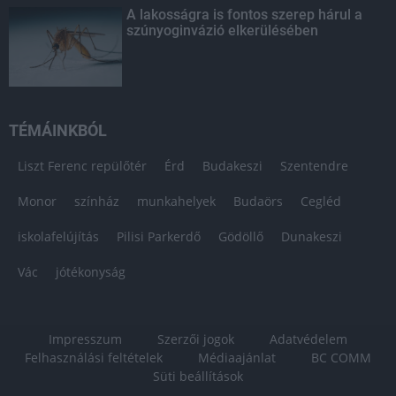
A lakosságra is fontos szerep hárul a
szúnyoginvázió elkerülésében
TÉMÁINKBÓL
Liszt Ferenc repülőtér
Érd
Budakeszi
Szentendre
Monor
színház
munkahelyek
Budaörs
Cegléd
iskolafelújítás
Pilisi Parkerdő
Gödöllő
Dunakeszi
Vác
jótékonyság
Impresszum
Szerzői jogok
Adatvédelem
Felhasználási feltételek
Médiaajánlat
BC COMM
Süti beállítások