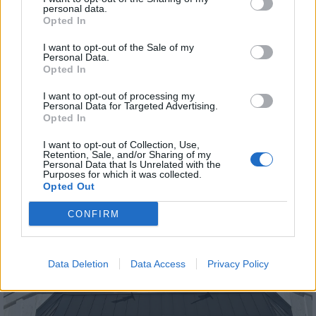
personal data.
AJÁNLJUK MÉG
Opted In
I want to opt-out of the Sale of my
Országos
Personal Data.
Opted In
I want to opt-out of processing my
Personal Data for Targeted Advertising.
Opted In
I want to opt-out of Collection, Use,
Retention, Sale, and/or Sharing of my
Personal Data that Is Unrelated with the
Megérkezett az eső a Duna vízgyűjtőjére
Purposes for which it was collected.
Opted Out
CONFIRM
Data Deletion
Data Access
Privacy Policy
Országos