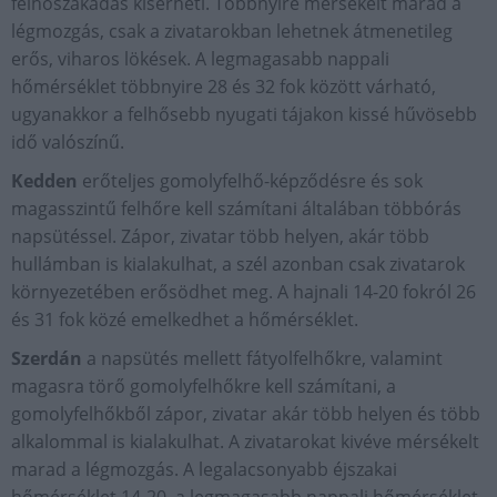
felhőszakadás kísérheti. Többnyire mérsékelt marad a
légmozgás, csak a zivatarokban lehetnek átmenetileg
erős, viharos lökések. A legmagasabb nappali
hőmérséklet többnyire 28 és 32 fok között várható,
ugyanakkor a felhősebb nyugati tájakon kissé hűvösebb
idő valószínű.
Kedden
erőteljes gomolyfelhő-képződésre és sok
magasszintű felhőre kell számítani általában többórás
napsütéssel. Zápor, zivatar több helyen, akár több
hullámban is kialakulhat, a szél azonban csak zivatarok
környezetében erősödhet meg. A hajnali 14-20 fokról 26
és 31 fok közé emelkedhet a hőmérséklet.
Szerdán
a napsütés mellett fátyolfelhőkre, valamint
magasra törő gomolyfelhőkre kell számítani, a
gomolyfelhőkből zápor, zivatar akár több helyen és több
alkalommal is kialakulhat. A zivatarokat kivéve mérsékelt
marad a légmozgás. A legalacsonyabb éjszakai