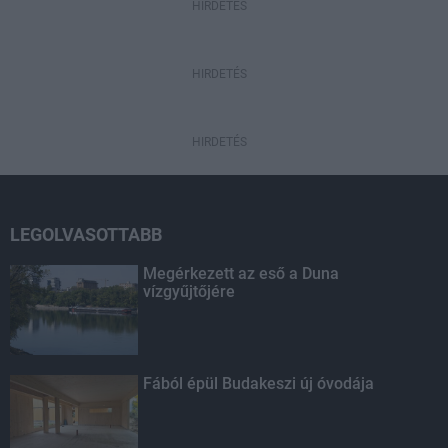
HIRDETÉS
HIRDETÉS
HIRDETÉS
LEGOLVASOTTABB
Megérkezett az eső a Duna
vízgyűjtőjére
Fából épül Budakeszi új óvodája