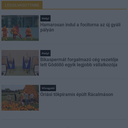
LEGOLVASOTTABB
Helyi
Hamarosan indul a focitorna az új gyáli
pályán
Helyi
Bikaspermát forgalmazó cég vezetője
lett Gödöllő egyik legjobb vállalkozója
Hívogató
Óriási tökpiramis épült Rácalmáson