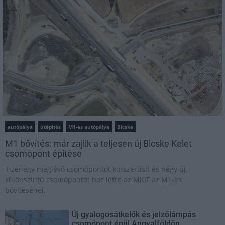
autópálya
útépítés
M1-es autópálya
Bicske
M1 bővítés: már zajlik a teljesen új Bicske Kelet
csomópont építése
Tizenegy meglévő csomópontot korszerűsít és négy új,
különszintű csomópontot hoz létre az MKIF az M1-es
bővítésénél.
Új gyalogosátkelők és jelzőlámpás
csomópont épül Angyalföldön