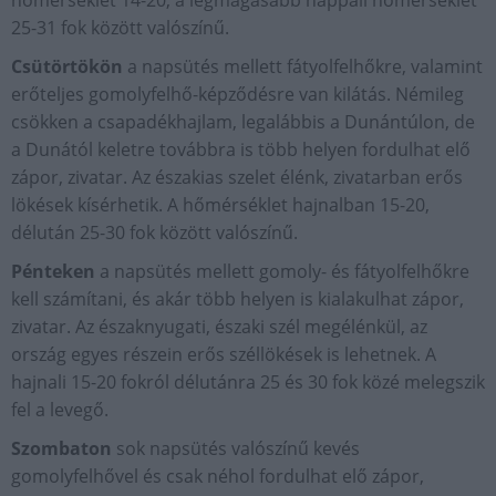
hőmérséklet 14-20, a legmagasabb nappali hőmérséklet
25-31 fok között valószínű.
Csütörtökön
a napsütés mellett fátyolfelhőkre, valamint
erőteljes gomolyfelhő-képződésre van kilátás. Némileg
csökken a csapadékhajlam, legalábbis a Dunántúlon, de
a Dunától keletre továbbra is több helyen fordulhat elő
zápor, zivatar. Az északias szelet élénk, zivatarban erős
lökések kísérhetik. A hőmérséklet hajnalban 15-20,
délután 25-30 fok között valószínű.
Pénteken
a napsütés mellett gomoly- és fátyolfelhőkre
kell számítani, és akár több helyen is kialakulhat zápor,
zivatar. Az északnyugati, északi szél megélénkül, az
ország egyes részein erős széllökések is lehetnek. A
hajnali 15-20 fokról délutánra 25 és 30 fok közé melegszik
fel a levegő.
Szombaton
sok napsütés valószínű kevés
gomolyfelhővel és csak néhol fordulhat elő zápor,