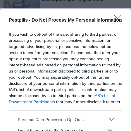
Pestpilis -
Do Not Process My Personal Information
Másfélszeresére bővítik
Hódmezővásárhely jó hírű református
If you wish to opt-out of the sale, sharing to third parties, or
iskoláját
processing of your personal or sensitive information for
targeted advertising by us, please use the below opt-out
section to confirm your selection. Please note that after your
Látványos építési szakasz indult be a
opt-out request is processed you may continue seeing
Flórián téri felüljárón
interest-based ads based on personal information utilized by
us or personal information disclosed to third parties prior to
your opt-out. You may separately opt-out of the further
disclosure of your personal information by third parties on the
IAB’s list of downstream participants. This information may
Paks II.: Mit jelent az 5. blokk új
mérföldköve a felülvizsgálat
also be disclosed by us to third parties on the
IAB’s List of
árnyékában?
Downstream Participants
that may further disclose it to other
third parties.
Personal Data Processing Opt Outs
I want to opt-out of the Sharing of my