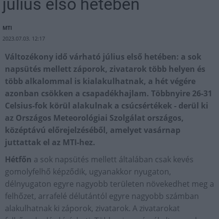
július első hetében
MTI
2023.07.03. 12:17
Változékony idő várható július első hetében: a sok
napsütés mellett záporok, zivatarok több helyen és
több alkalommal is kialakulhatnak, a hét végére
azonban csökken a csapadékhajlam. Többnyire 26-31
Celsius-fok körül alakulnak a csúcsértékek - derül ki
az Országos Meteorológiai Szolgálat országos,
középtávú előrejelzéséből, amelyet vasárnap
juttattak el az MTI-hez.
Hétfőn
a sok napsütés mellett általában csak kevés
gomolyfelhő képződik, ugyanakkor nyugaton,
délnyugaton egyre nagyobb területen növekedhet meg a
felhőzet, arrafelé délutántól egyre nagyobb számban
alakulhatnak ki záporok, zivatarok. A zivatarokat