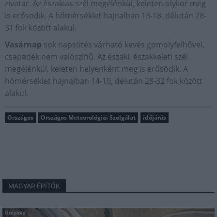
zivatar. Az északias szél megélénkül, keleten olykor meg
is erősödik. A hőmérséklet hajnalban 13-18, délután 28-
31 fok között alakul.
Vasárnap
sok napsütés várható kevés gomolyfelhővel,
csapadék nem valószínű. Az északi, északkeleti szél
megélénkül, keleten helyenként meg is erősödik. A
hőmérséklet hajnalban 14-19, délután 28-32 fok között
alakul.
Országos
Országos Meteorológiai Szolgálat
időjárás
MAGYAR ÉPÍTŐK
Útépítés