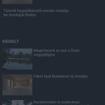
Tizenöt hegedűkészítő-mester mutatja
be munkáját Budán
KIEMELT
Megérkezett az eső a Duna
vízgyűjtőjére
Fából épül Budakeszi új óvodája
Kecskeméten is szakirányú