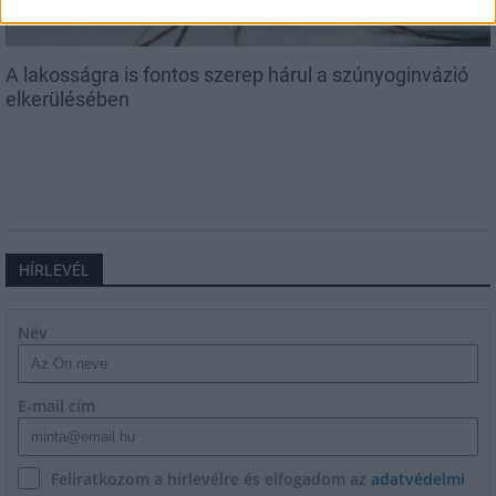
A lakosságra is fontos szerep hárul a szúnyoginvázió
elkerülésében
HÍRLEVÉL
Név
E-mail cím
Feliratkozom a hírlevélre és elfogadom az
adatvédelmi