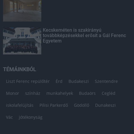
Kecskeméten is szakirányú
továbbképzésekkel erősít a Gál Ferenc
Egyetem
TÉMÁINKBÓL
Liszt Ferenc repülőtér
Érd
Budakeszi
Szentendre
Monor
színház
munkahelyek
Budaörs
Cegléd
iskolafelújítás
Pilisi Parkerdő
Gödöllő
Dunakeszi
Vác
jótékonyság