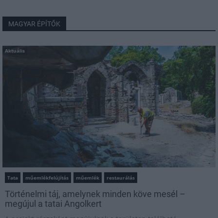
MAGYAR ÉPÍTŐK
Aktuális
Tata
műemlékfelújítás
műemlék
restaurálás
Történelmi táj, amelynek minden köve mesél –
megújul a tatai Angolkert