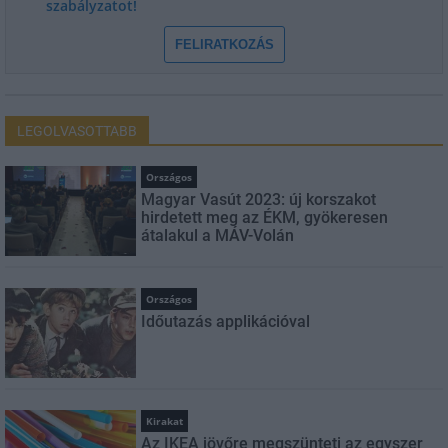
szabályzatot!
FELIRATKOZÁS
LEGOLVASOTTABB
Országos
Magyar Vasút 2023: új korszakot
hirdetett meg az ÉKM, gyökeresen
átalakul a MÁV-Volán
Országos
Időutazás applikációval
Kirakat
Az IKEA jövőre megszünteti az egyszer