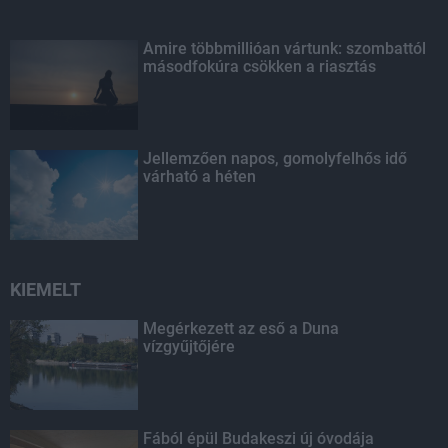
Amire többmillióan vártunk: szombattól
másodfokúra csökken a riasztás
Jellemzően napos, gomolyfelhős idő
várható a héten
KIEMELT
Megérkezett az eső a Duna
vízgyűjtőjére
Fából épül Budakeszi új óvodája