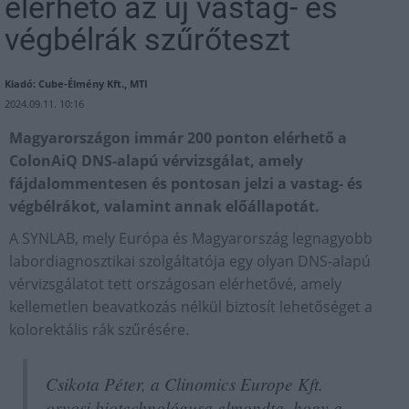
elérhető az új vastag- és
végbélrák szűrőteszt
Kiadó: Cube-Élmény Kft., MTI
2024.09.11. 10:16
Magyarországon immár 200 ponton elérhető a
ColonAiQ DNS-alapú vérvizsgálat, amely
fájdalommentesen és pontosan jelzi a vastag- és
végbélrákot, valamint annak előállapotát.
A SYNLAB, mely Európa és Magyarország legnagyobb
labordiagnosztikai szolgáltatója egy olyan DNS-alapú
vérvizsgálatot tett országosan elérhetővé, amely
kellemetlen beavatkozás nélkül biztosít lehetőséget a
kolorektális rák szűrésére.
Csikota Péter, a Clinomics Europe Kft.
orvosi biotechnológusa elmondta, hogy a