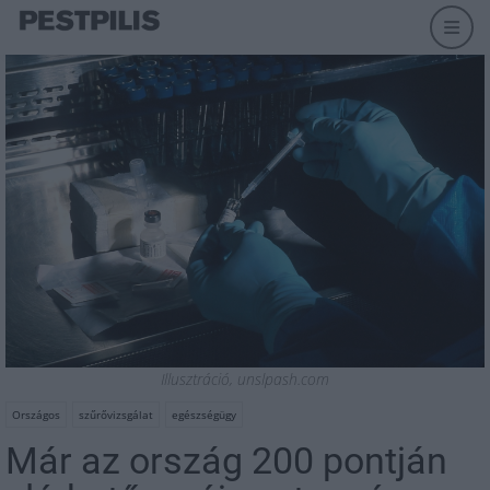
Illusztráció, unslpash.com
Országos
szűrővizsgálat
egészségügy
Már az ország 200 pontján