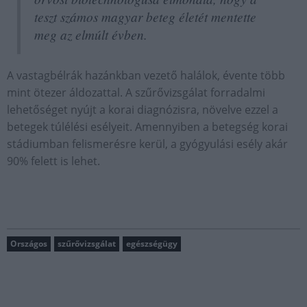
teszt számos magyar beteg életét mentette
meg az elmúlt évben.
A vastagbélrák hazánkban vezető halálok, évente több
mint ötezer áldozattal. A szűrővizsgálat forradalmi
lehetőséget nyújt a korai diagnózisra, növelve ezzel a
betegek túlélési esélyeit. Amennyiben a betegség korai
stádiumban felismerésre kerül, a gyógyulási esély akár
90% felett is lehet.
Országos
szűrővizsgálat
egészségügy