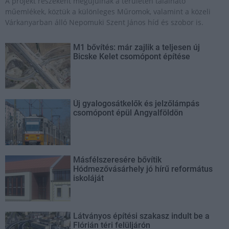
A projekt részeként megújulnak a területen található
műemlékek, köztük a különleges Műromok, valamint a közeli
Várkanyarban álló Nepomuki Szent János híd és szobor is.
M1 bővítés: már zajlik a teljesen új
Bicske Kelet csomópont építése
Új gyalogosátkelők és jelzőlámpás
csomópont épül Angyalföldön
Másfélszeresére bővítik
Hódmezővásárhely jó hírű református
iskoláját
Látványos építési szakasz indult be a
Flórián téri felüljárón