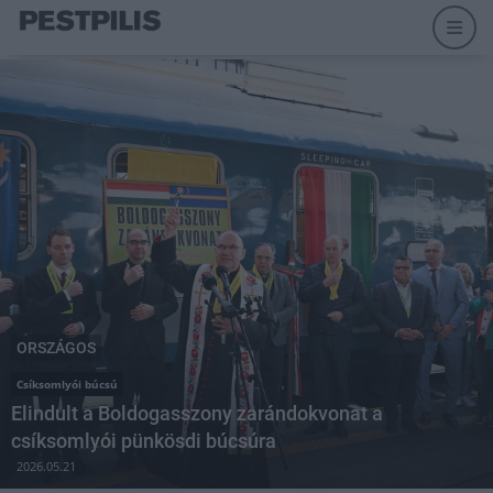
ORSZÁGOS
Csíksomlyói búcsú
Elindult a Boldogasszony zarándokvonat a
csíksomlyói pünkösdi búcsúra
2026.05.21