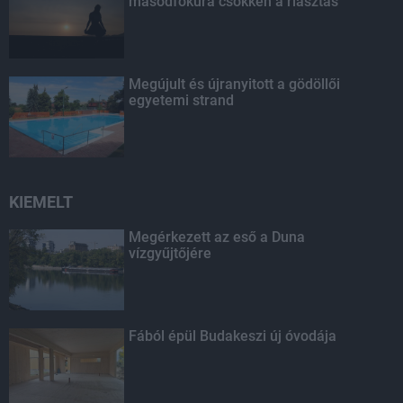
másodfokúra csökken a riasztás
Megújult és újranyitott a gödöllői
egyetemi strand
KIEMELT
Megérkezett az eső a Duna
vízgyűjtőjére
Fából épül Budakeszi új óvodája