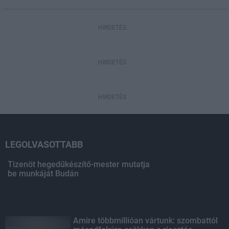
HIRDETÉS
HIRDETÉS
HIRDETÉS
LEGOLVASOTTABB
Tizenöt hegedűkészítő-mester mutatja
be munkáját Budán
Amire többmillióan vártunk: szombattól