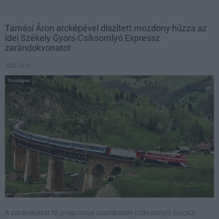
Tamási Áron arcképével díszített mozdony húzza az
idei Székely Gyors-Csíksomlyó Expressz
zarándokvonatot
2022.03.31
Országos
A zarándoklat fő programja szombaton csíksomlyói búcsúi