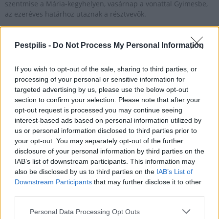
szentmise a Mária-kegyhelyen, vasárnap a vonattal Gyimesbe,
az ezeréves határhoz utaznak a résztvevők.
Pestpilis -
Do Not Process My Personal Information
1
If you wish to opt-out of the sale, sharing to third parties, or
processing of your personal or sensitive information for
HÍRLEVÉL
targeted advertising by us, please use the below opt-out
section to confirm your selection. Please note that after your
opt-out request is processed you may continue seeing
Név
interest-based ads based on personal information utilized by
us or personal information disclosed to third parties prior to
your opt-out. You may separately opt-out of the further
E-mail cím
disclosure of your personal information by third parties on the
IAB’s list of downstream participants. This information may
also be disclosed by us to third parties on the
IAB’s List of
Feliratkozom a hírlevélre és elfogadom az
adatvédelmi
Downstream Participants
that may further disclose it to other
szabályzatot!
third parties.
FELIRATKOZÁS
Personal Data Processing Opt Outs