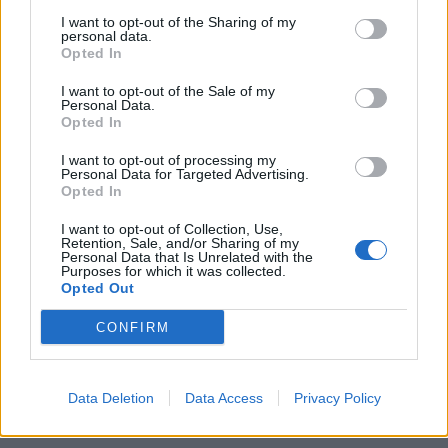
I want to opt-out of the Sharing of my
personal data.
Opted In
LEGFRISSEBB
I want to opt-out of the Sale of my
Personal Data.
Országos
Opted In
Megérkezett az eső a Duna vízgyűjtőjére
I want to opt-out of processing my
Personal Data for Targeted Advertising.
Opted In
I want to opt-out of Collection, Use,
Helyi
Retention, Sale, and/or Sharing of my
Amire többmillióan vártunk: szombattól
Personal Data that Is Unrelated with the
Purposes for which it was collected.
másodfokúra csökken a riasztás
Opted Out
CONFIRM
Pest megye
Fából épül Budakeszi új óvodája
Data Deletion
Data Access
Privacy Policy