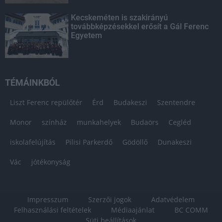
Kecskeméten is szakirányú
továbbképzésekkel erősít a Gál Ferenc
Egyetem
TÉMÁINKBÓL
Liszt Ferenc repülőtér
Érd
Budakeszi
Szentendre
Monor
színház
munkahelyek
Budaörs
Cegléd
iskolafelújítás
Pilisi Parkerdő
Gödöllő
Dunakeszi
Vác
jótékonyság
Impresszum
Szerzői jogok
Adatvédelem
Felhasználási feltételek
Médiaajánlat
BC COMM
Süti beállítások