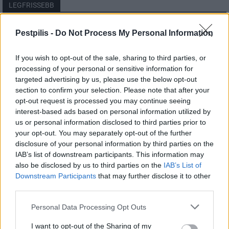
LEGFRISSEBB
Országos
Pestpilis -
Do Not Process My Personal Information
Megérkezett az eső a Duna vízgyűjtőjére
If you wish to opt-out of the sale, sharing to third parties, or
processing of your personal or sensitive information for
targeted advertising by us, please use the below opt-out
section to confirm your selection. Please note that after your
Helyi
opt-out request is processed you may continue seeing
Amire többmillióan vártunk: szombattól
másodfokúra csökken a riasztás
interest-based ads based on personal information utilized by
us or personal information disclosed to third parties prior to
your opt-out. You may separately opt-out of the further
disclosure of your personal information by third parties on the
Pest megye
IAB’s list of downstream participants. This information may
Fából épül Budakeszi új óvodája
also be disclosed by us to third parties on the
IAB’s List of
Downstream Participants
that may further disclose it to other
third parties.
Personal Data Processing Opt Outs
I want to opt-out of the Sharing of my
HIRDETÉS