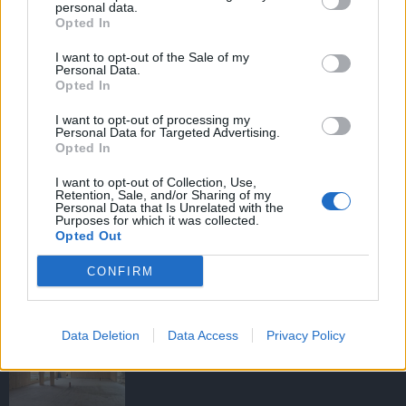
personal data.
Opted In
I want to opt-out of the Sale of my
HIRDETÉS
Personal Data.
Opted In
I want to opt-out of processing my
HIRDETÉS
Personal Data for Targeted Advertising.
Opted In
I want to opt-out of Collection, Use,
Retention, Sale, and/or Sharing of my
LEGOLVASOTTABB
Personal Data that Is Unrelated with the
Purposes for which it was collected.
Opted Out
Megérkezett az eső a Duna
vízgyűjtőjére
CONFIRM
Data Deletion
Data Access
Privacy Policy
Fából épül Budakeszi új óvodája