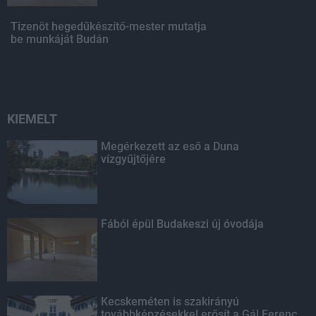
Tizenöt hegedűkészítő-mester mutatja
be munkáját Budán
KIEMELT
Megérkezett az eső a Duna
vízgyűjtőjére
Fából épül Budakeszi új óvodája
Kecskeméten is szakirányú
továbbképzésekkel erősít a Gál Ferenc