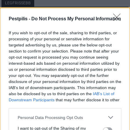
LEGFRISSEBB
Országos
Pestpilis -
Do Not Process My Personal Information
Megérkezett az eső a Duna vízgyűjtőjére
If you wish to opt-out of the sale, sharing to third parties, or
processing of your personal or sensitive information for
targeted advertising by us, please use the below opt-out
section to confirm your selection. Please note that after your
Helyi
opt-out request is processed you may continue seeing
Amire többmillióan vártunk: szombattól
másodfokúra csökken a riasztás
interest-based ads based on personal information utilized by
us or personal information disclosed to third parties prior to
your opt-out. You may separately opt-out of the further
disclosure of your personal information by third parties on the
Pest megye
IAB’s list of downstream participants. This information may
Fából épül Budakeszi új óvodája
also be disclosed by us to third parties on the
IAB’s List of
Downstream Participants
that may further disclose it to other
third parties.
Personal Data Processing Opt Outs
I want to opt-out of the Sharing of my
HIRDETÉS