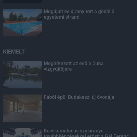
Megújult és újranyitott a gödöllői
egyetemi strand
KIEMELT
Megérkezett az eső a Duna
vízgyűjtőjére
Fából épül Budakeszi új óvodája
Kecskeméten is szakirányú
továbbképzésekkel erősít a Gál Ferenc