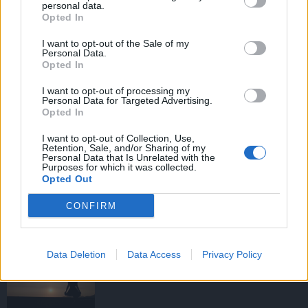
personal data.
Opted In
I want to opt-out of the Sale of my
HIRDETÉS
Personal Data.
Opted In
I want to opt-out of processing my
HIRDETÉS
Personal Data for Targeted Advertising.
Opted In
I want to opt-out of Collection, Use,
Retention, Sale, and/or Sharing of my
LEGOLVASOTTABB
Personal Data that Is Unrelated with the
Purposes for which it was collected.
Opted Out
Tizenöt hegedűkészítő-mester mutatja
be munkáját Budán
CONFIRM
Data Deletion
Data Access
Privacy Policy
Amire többmillióan vártunk: szombattól
másodfokúra csökken a riasztás