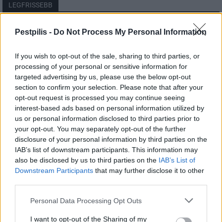
LEGFRISSEBB
Helyi
Pestpilis -
Do Not Process My Personal Information
Amire többmillióan vártunk: szombattól
másodfokúra csökken a riasztás
If you wish to opt-out of the sale, sharing to third parties, or
processing of your personal or sensitive information for
targeted advertising by us, please use the below opt-out
section to confirm your selection. Please note that after your
Pest megye
opt-out request is processed you may continue seeing
Fából épül Budakeszi új óvodája
interest-based ads based on personal information utilized by
us or personal information disclosed to third parties prior to
your opt-out. You may separately opt-out of the further
disclosure of your personal information by third parties on the
Országos
IAB’s list of downstream participants. This information may
Kecskeméten is szakirányú
also be disclosed by us to third parties on the
IAB’s List of
továbbképzésekkel erősít a Gál Ferenc
Downstream Participants
that may further disclose it to other
Egyetem
third parties.
Personal Data Processing Opt Outs
I want to opt-out of the Sharing of my
HIRDETÉS