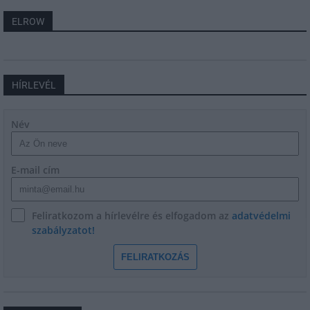
ELROW
HÍRLEVÉL
Név
E-mail cím
Feliratkozom a hírlevélre és elfogadom az
adatvédelmi
szabályzatot!
FELIRATKOZÁS