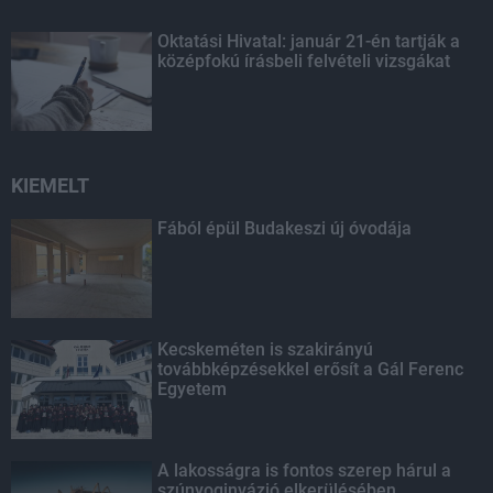
Oktatási Hivatal: január 21-én tartják a
középfokú írásbeli felvételi vizsgákat
KIEMELT
Fából épül Budakeszi új óvodája
Kecskeméten is szakirányú
továbbképzésekkel erősít a Gál Ferenc
Egyetem
A lakosságra is fontos szerep hárul a
szúnyoginvázió elkerülésében