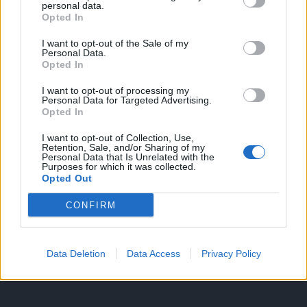
personal data.
Opted In
I want to opt-out of the Sale of my
HIRDETÉS
Personal Data.
Opted In
I want to opt-out of processing my
HIRDETÉS
Personal Data for Targeted Advertising.
Opted In
I want to opt-out of Collection, Use,
Retention, Sale, and/or Sharing of my
LEGOLVASOTTABB
Personal Data that Is Unrelated with the
Purposes for which it was collected.
Opted Out
Fából épül Budakeszi új óvodája
CONFIRM
Data Deletion
Data Access
Privacy Policy
Tizenöt hegedűkészítő-mester mutatja
be munkáját Budán