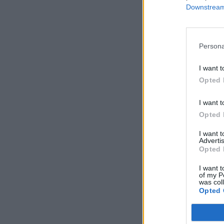
Downstream 
Persona
I want t
Opted 
I want t
Opted 
I want 
Advertis
Opted 
I want t
of my P
was col
Opted 