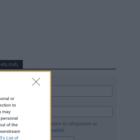
HÍRLEVÉL
Név
sonal or
E-mail cím
ection to
ou may
 personal
Feliratkozom a hírlevélre és elfogadom az
out of the
adatvédelmi szabályzatot!
 downstream
B’s List of