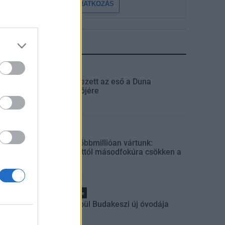
FELIRATKOZÁS
LEGFRISSEBB
Országos
Megérkezett az eső a Duna
vízgyűjtőjére
Helyi
Amire többmillióan vártunk:
szombattól másodfokúra csökken a
riasztás
Pest megye
Fából épül Budakeszi új óvodája