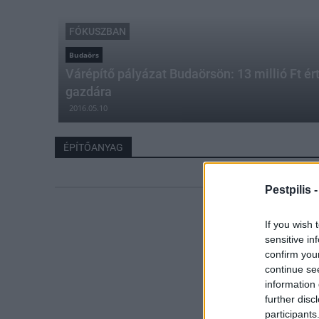
FÓKUSZBAN
Budaörs
Várépítő pályázat Budaörsön: 13 millió Ft ér
gazdára
2016.05.10
ÉPÍTŐANYAG
Pestpilis 
If you wish 
sensitive in
confirm you
continue se
information 
further disc
participants