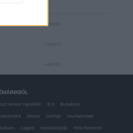
HIRDETÉS
HIRDETÉS
HIRDETÉS
ÉMÁINKBÓL
Liszt Ferenc repülőtér
Érd
Budakeszi
Szentendre
Monor
színház
munkahelyek
Budaörs
Cegléd
iskolafelújítás
Pilisi Parkerdő