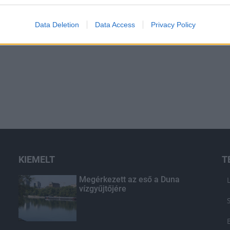
Data Deletion
Data Access
Privacy Policy
KIEMELT
T
Megérkezett az eső a Duna
vízgyűjtőjére