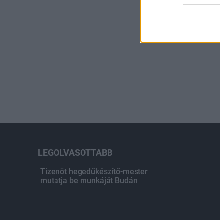
LEGOLVASOTTABB
Tizenöt hegedűkészítő-mester
mutatja be munkáját Budán