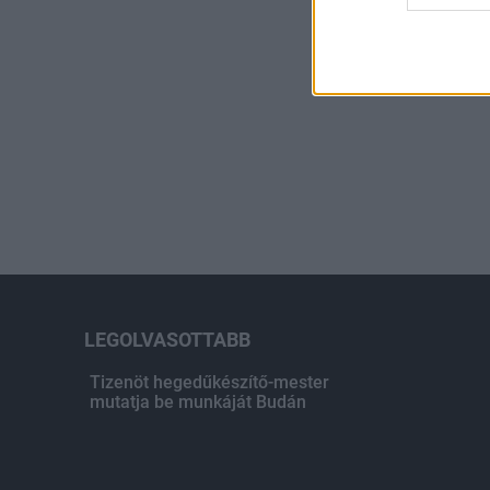
LEGOLVASOTTABB
Tizenöt hegedűkészítő-mester
mutatja be munkáját Budán