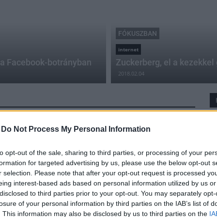
FÓKUSZBAN
internet
et a Facebook-botrányban
Zuckerberg, el a kezekkel
2018.02.04
-
Do Not Process My Personal Information
Elhagytál valamit? Itt nézz utána!
to opt-out of the sale, sharing to third parties, or processing of your per
2017.10.09
formation for targeted advertising by us, please use the below opt-out s
Már több mint 40 ezer Facebook felhasználó
r selection. Please note that after your opt-out request is processed y
csatlakozott a csoporthoz, ahol segítséget kaphatunk, ha
eing interest-based ads based on personal information utilized by us or
Budapesten találtunk vagy elveszítettünk valamit.
disclosed to third parties prior to your opt-out. You may separately opt-
losure of your personal information by third parties on the IAB’s list of
. This information may also be disclosed by us to third parties on the
IA