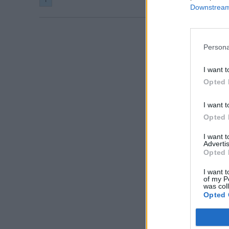
Downstream 
Persona
I want t
Opted 
I want t
Opted 
I want 
Advertis
Opted 
I want t
of my P
was col
Opted 