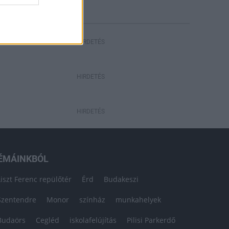
HIRDETÉS
HIRDETÉS
HIRDETÉS
ÉMÁINKBÓL
Liszt Ferenc repülőtér
Érd
Budakeszi
Szentendre
Monor
színház
munkahelyek
Budaörs
Cegléd
iskolafelújítás
Pilisi Parkerdő