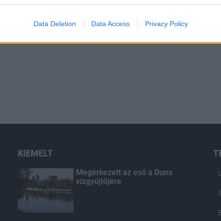
Data Deletion
Data Access
Privacy Policy
KIEMELT
T
Megérkezett az eső a Duna
vízgyűjtőjére