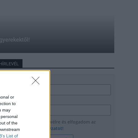
 gyerekektől!
HÍRLEVÉL
Név
sonal or
E-mail cím
ection to
ou may
 personal
Feliratkozom a hírlevélre és elfogadom az
out of the
adatvédelmi szabályzatot!
 downstream
B’s List of