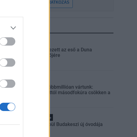
FELIRATKOZÁS
LEGFRISSEBB
Országos
Megérkezett az eső a Duna
vízgyűjtőjére
Helyi
Amire többmillióan vártunk:
szombattól másodfokúra csökken a
riasztás
Pest megye
Fából épül Budakeszi új óvodája