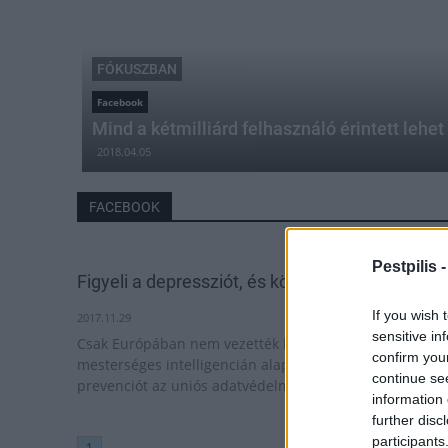
FÓKUSZBAN
Facebook
Mind a kétmilliárd felhasználó érintett leh
2018.04.05
FACEBOOK
Pestpilis 
Figyeli a depressziót, és közbelép a Facebook
If you wish 
2017.11.29
sensitive in
Csak Európában nem vezették be egyelőre a
confirm you
mesterséges intelligencián alapuló öngyilkosság-
continue se
prevenciót az uniós adatvédelmi elvek miatt.
information 
further disc
participants
1