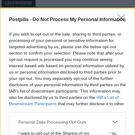
LEGFRISSEBB
Országos
Pestpilis -
Do Not Process My Personal Information
Megérkezett az eső a Duna vízgyűjtőjére
If you wish to opt-out of the sale, sharing to third parties, or
processing of your personal or sensitive information for
targeted advertising by us, please use the below opt-out
section to confirm your selection. Please note that after your
Helyi
opt-out request is processed you may continue seeing
Amire többmillióan vártunk: szombattól
másodfokúra csökken a riasztás
interest-based ads based on personal information utilized by
us or personal information disclosed to third parties prior to
your opt-out. You may separately opt-out of the further
disclosure of your personal information by third parties on the
Pest megye
IAB’s list of downstream participants. This information may
Fából épül Budakeszi új óvodája
also be disclosed by us to third parties on the
IAB’s List of
Downstream Participants
that may further disclose it to other
third parties.
Personal Data Processing Opt Outs
I want to opt-out of the Sharing of my
HIRDETÉS