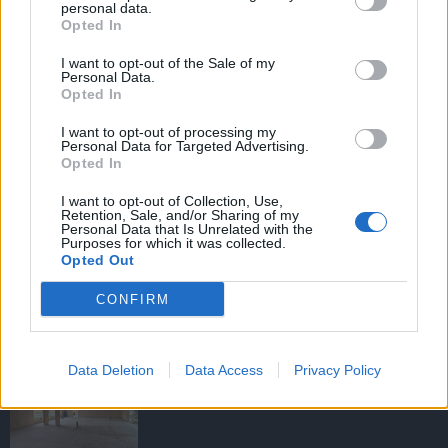
personal data.
Opted In
I want to opt-out of the Sale of my
HIRDETÉS
Personal Data.
Opted In
I want to opt-out of processing my
HIRDETÉS
Personal Data for Targeted Advertising.
Opted In
I want to opt-out of Collection, Use,
Retention, Sale, and/or Sharing of my
LEGOLVASOTTABB
Personal Data that Is Unrelated with the
Purposes for which it was collected.
Opted Out
Megérkezett az eső a Duna
vízgyűjtőjére
CONFIRM
Data Deletion
Data Access
Privacy Policy
Fából épül Budakeszi új óvodája