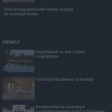
Tizenöt hegedűkészítő-mester mutatja
be munkáját Budán
KIEMELT
Megérkezett az eső a Duna
vízgyűjtőjére
Fából épül Budakeszi új óvodája
Kecskeméten is szakirányú
továbbképzésekkel erősít a Gál Ferenc