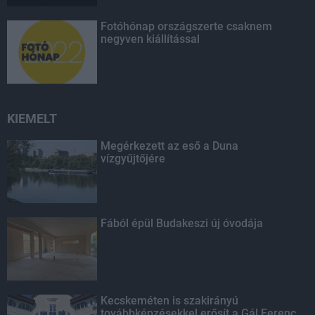
Fotóhónap országszerte csaknem
negyven kiállítással
KIEMELT
Megérkezett az eső a Duna
vízgyűjtőjére
Fából épül Budakeszi új óvodája
Kecskeméten is szakirányú
továbbképzésekkel erősít a Gál Ferenc