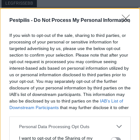
LEGFRISSEBB
Országos
Pestpilis -
Do Not Process My Personal Information
Megérkezett az eső a Duna vízgyűjtőjére
If you wish to opt-out of the sale, sharing to third parties, or
processing of your personal or sensitive information for
targeted advertising by us, please use the below opt-out
section to confirm your selection. Please note that after your
Helyi
opt-out request is processed you may continue seeing
Amire többmillióan vártunk: szombattól
másodfokúra csökken a riasztás
interest-based ads based on personal information utilized by
us or personal information disclosed to third parties prior to
your opt-out. You may separately opt-out of the further
disclosure of your personal information by third parties on the
Pest megye
IAB’s list of downstream participants. This information may
Fából épül Budakeszi új óvodája
also be disclosed by us to third parties on the
IAB’s List of
Downstream Participants
that may further disclose it to other
third parties.
Personal Data Processing Opt Outs
I want to opt-out of the Sharing of my
HIRDETÉS