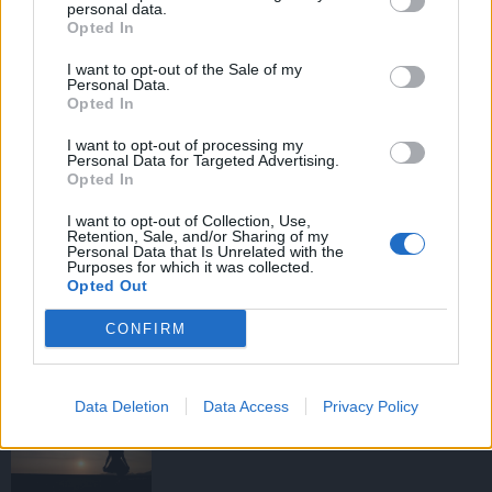
personal data.
Opted In
I want to opt-out of the Sale of my
HIRDETÉS
Personal Data.
Opted In
I want to opt-out of processing my
HIRDETÉS
Personal Data for Targeted Advertising.
Opted In
I want to opt-out of Collection, Use,
Retention, Sale, and/or Sharing of my
LEGOLVASOTTABB
Personal Data that Is Unrelated with the
Purposes for which it was collected.
Opted Out
Tizenöt hegedűkészítő-mester mutatja
be munkáját Budán
CONFIRM
Data Deletion
Data Access
Privacy Policy
Amire többmillióan vártunk: szombattól
másodfokúra csökken a riasztás