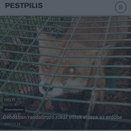
HELYI
állatvédelem
Óvodában randalírozó rókát vittek vissza az erdőbe
2017.11.24