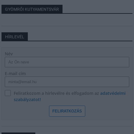
GYÖMRŐI KUTYAMENTSVÁR
HÍRLEVÉL
Név
E-mail cím
Feliratkozom a hírlevélre és elfogadom az
adatvédelmi
szabályzatot!
FELIRATKOZÁS