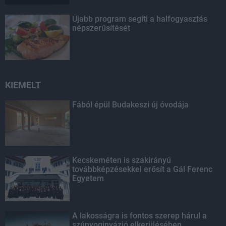
Újabb program segíti a halfogyasztás
népszerűsítését
KIEMELT
Fából épül Budakeszi új óvodája
Kecskeméten is szakirányú
továbbképzésekkel erősít a Gál Ferenc
Egyetem
A lakosságra is fontos szerep hárul a
szúnyoginvázió elkerülésében