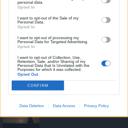
personal data.
Opted In
I want to opt-out of the Sale of my
HIRDETÉS
Personal Data.
Opted In
I want to opt-out of processing my
HIRDETÉS
Personal Data for Targeted Advertising.
Opted In
I want to opt-out of Collection, Use,
Retention, Sale, and/or Sharing of my
LEGOLVASOTTABB
Personal Data that Is Unrelated with the
Purposes for which it was collected.
Opted Out
Fából épül Budakeszi új óvodája
CONFIRM
Data Deletion
Data Access
Privacy Policy
Amire többmillióan vártunk: szombattól
másodfokúra csökken a riasztás