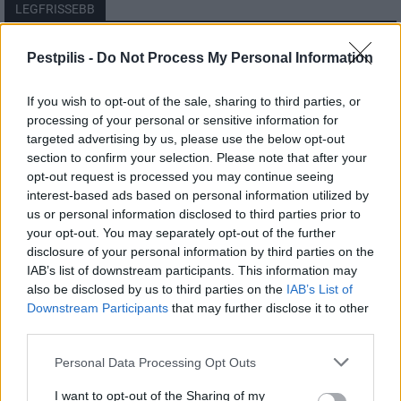
LEGFRISSEBB
Helyi
Pestpilis -
Do Not Process My Personal Information
Amire többmillióan vártunk: szombattól
másodfokúra csökken a riasztás
If you wish to opt-out of the sale, sharing to third parties, or
processing of your personal or sensitive information for
targeted advertising by us, please use the below opt-out
section to confirm your selection. Please note that after your
Pest megye
opt-out request is processed you may continue seeing
Fából épül Budakeszi új óvodája
interest-based ads based on personal information utilized by
us or personal information disclosed to third parties prior to
your opt-out. You may separately opt-out of the further
disclosure of your personal information by third parties on the
Országos
IAB’s list of downstream participants. This information may
Kecskeméten is szakirányú
also be disclosed by us to third parties on the
IAB’s List of
továbbképzésekkel erősít a Gál Ferenc
Downstream Participants
that may further disclose it to other
Egyetem
third parties.
Personal Data Processing Opt Outs
I want to opt-out of the Sharing of my
HIRDETÉS