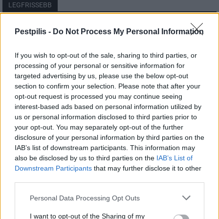
LEGFRISSEBB
Helyi
Pestpilis -
Do Not Process My Personal Information
Amire többmillióan vártunk: szombattól
másodfokúra csökken a riasztás
If you wish to opt-out of the sale, sharing to third parties, or
processing of your personal or sensitive information for
targeted advertising by us, please use the below opt-out
section to confirm your selection. Please note that after your
Pest megye
opt-out request is processed you may continue seeing
Fából épül Budakeszi új óvodája
interest-based ads based on personal information utilized by
us or personal information disclosed to third parties prior to
your opt-out. You may separately opt-out of the further
disclosure of your personal information by third parties on the
Országos
IAB’s list of downstream participants. This information may
Kecskeméten is szakirányú
also be disclosed by us to third parties on the
IAB’s List of
továbbképzésekkel erősít a Gál Ferenc
Downstream Participants
that may further disclose it to other
Egyetem
third parties.
Personal Data Processing Opt Outs
I want to opt-out of the Sharing of my
HIRDETÉS