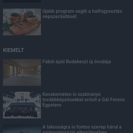
Újabb program segíti a halfogyasztás
népszerűsítését
KIEMELT
Fából épül Budakeszi új óvodája
Kecskeméten is szakirányú
továbbképzésekkel erősít a Gál Ferenc
Egyetem
A lakosságra is fontos szerep hárul a
szúnyoginvázió elkerülésében