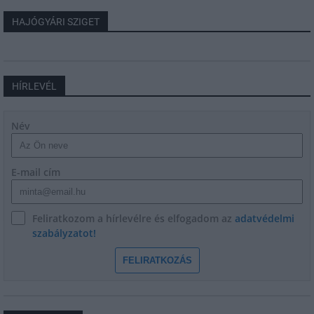
HAJÓGYÁRI SZIGET
HÍRLEVÉL
Név
E-mail cím
Feliratkozom a hírlevélre és elfogadom az
adatvédelmi
szabályzatot!
FELIRATKOZÁS