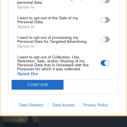
personal data.
Opted In
I want to opt-out of the Sale of my
HIRDETÉS
Personal Data.
Opted In
I want to opt-out of processing my
HIRDETÉS
Personal Data for Targeted Advertising.
Opted In
I want to opt-out of Collection, Use,
Retention, Sale, and/or Sharing of my
LEGOLVASOTTABB
Personal Data that Is Unrelated with the
Purposes for which it was collected.
Opted Out
Fából épül Budakeszi új óvodája
CONFIRM
Data Deletion
Data Access
Privacy Policy
Amire többmillióan vártunk: szombattól
másodfokúra csökken a riasztás