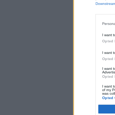
Downstream 
Persona
I want t
Opted 
I want t
Opted 
I want 
Advertis
Opted 
I want t
of my P
was col
Opted 