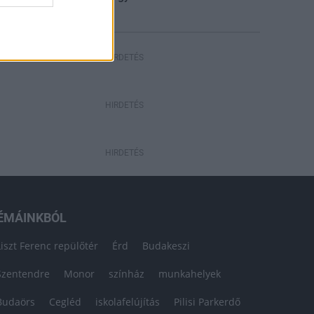
HIRDETÉS
HIRDETÉS
HIRDETÉS
ÉMÁINKBÓL
Liszt Ferenc repülőtér
Érd
Budakeszi
Szentendre
Monor
színház
munkahelyek
Budaörs
Cegléd
iskolafelújítás
Pilisi Parkerdő