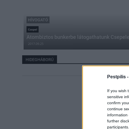
HÍVOGATÓ
Csepel
Atombiztos bunkerbe látogathatunk Csepel
2017.09.25
HIDEGHÁBORÚ
Pestpilis 
If you wish 
sensitive in
confirm you
continue se
information 
further disc
participants