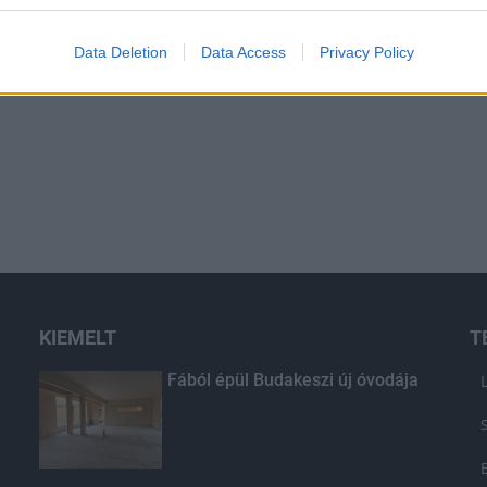
Data Deletion
Data Access
Privacy Policy
KIEMELT
T
Fából épül Budakeszi új óvodája