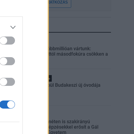
FELIRATKOZÁS
LEGFRISSEBB
Helyi
Amire többmillióan vártunk:
szombattól másodfokúra csökken a
riasztás
Pest megye
Fából épül Budakeszi új óvodája
Országos
Kecskeméten is szakirányú
továbbképzésekkel erősít a Gál
Ferenc Egyetem