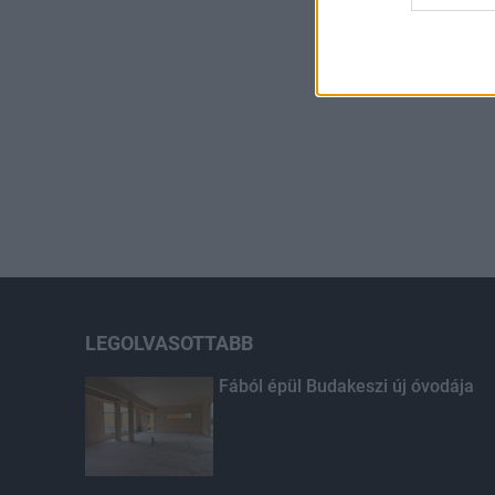
LEGOLVASOTTABB
Fából épül Budakeszi új óvodája