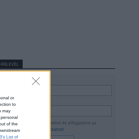
HÍRLEVÉL
Név
sonal or
E-mail cím
ection to
ou may
 personal
Feliratkozom a hírlevélre és elfogadom az
out of the
adatvédelmi szabályzatot!
 downstream
B’s List of