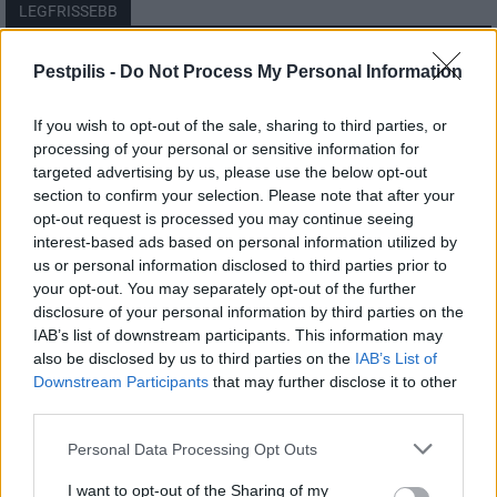
LEGFRISSEBB
Országos
Pestpilis -
Do Not Process My Personal Information
Megérkezett az eső a Duna vízgyűjtőjére
If you wish to opt-out of the sale, sharing to third parties, or
processing of your personal or sensitive information for
targeted advertising by us, please use the below opt-out
section to confirm your selection. Please note that after your
Helyi
opt-out request is processed you may continue seeing
Amire többmillióan vártunk: szombattól
másodfokúra csökken a riasztás
interest-based ads based on personal information utilized by
us or personal information disclosed to third parties prior to
your opt-out. You may separately opt-out of the further
disclosure of your personal information by third parties on the
Pest megye
IAB’s list of downstream participants. This information may
Fából épül Budakeszi új óvodája
also be disclosed by us to third parties on the
IAB’s List of
Downstream Participants
that may further disclose it to other
third parties.
Personal Data Processing Opt Outs
I want to opt-out of the Sharing of my
HIRDETÉS