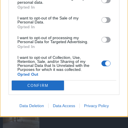
personal data.
Opted In
I want to opt-out of the Sale of my
HIRDETÉS
Personal Data.
Opted In
I want to opt-out of processing my
HIRDETÉS
Personal Data for Targeted Advertising.
Opted In
I want to opt-out of Collection, Use,
Retention, Sale, and/or Sharing of my
LEGOLVASOTTABB
Personal Data that Is Unrelated with the
Purposes for which it was collected.
Opted Out
Megérkezett az eső a Duna
vízgyűjtőjére
CONFIRM
Data Deletion
Data Access
Privacy Policy
Fából épül Budakeszi új óvodája