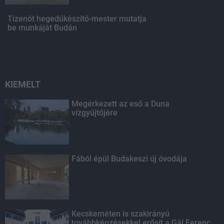
Tizenöt hegedűkészítő-mester mutatja
be munkáját Budán
KIEMELT
Megérkezett az eső a Duna
vízgyűjtőjére
Fából épül Budakeszi új óvodája
Kecskeméten is szakirányú
továbbképzésekkel erősít a Gál Ferenc