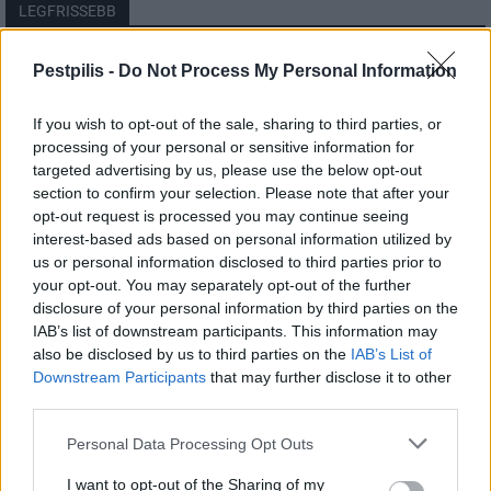
LEGFRISSEBB
Helyi
Pestpilis -
Do Not Process My Personal Information
Amire többmillióan vártunk: szombattól
másodfokúra csökken a riasztás
If you wish to opt-out of the sale, sharing to third parties, or
processing of your personal or sensitive information for
targeted advertising by us, please use the below opt-out
section to confirm your selection. Please note that after your
Pest megye
opt-out request is processed you may continue seeing
Fából épül Budakeszi új óvodája
interest-based ads based on personal information utilized by
us or personal information disclosed to third parties prior to
your opt-out. You may separately opt-out of the further
disclosure of your personal information by third parties on the
Országos
IAB’s list of downstream participants. This information may
Kecskeméten is szakirányú
also be disclosed by us to third parties on the
IAB’s List of
továbbképzésekkel erősít a Gál Ferenc
Downstream Participants
that may further disclose it to other
Egyetem
third parties.
Personal Data Processing Opt Outs
I want to opt-out of the Sharing of my
HIRDETÉS