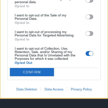
personal data.
Opted In
I want to opt-out of the Sale of my
HIRDETÉS
Personal Data.
Opted In
I want to opt-out of processing my
HIRDETÉS
Personal Data for Targeted Advertising.
Opted In
I want to opt-out of Collection, Use,
Retention, Sale, and/or Sharing of my
LEGOLVASOTTABB
Personal Data that Is Unrelated with the
Purposes for which it was collected.
Opted Out
Fából épül Budakeszi új óvodája
CONFIRM
Data Deletion
Data Access
Privacy Policy
Tizenöt hegedűkészítő-mester mutatja
be munkáját Budán