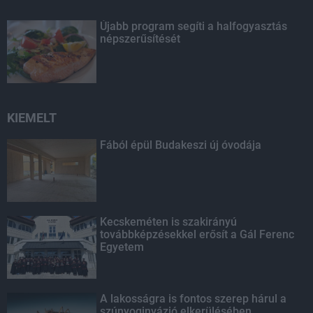
Újabb program segíti a halfogyasztás
népszerűsítését
KIEMELT
Fából épül Budakeszi új óvodája
Kecskeméten is szakirányú
továbbképzésekkel erősít a Gál Ferenc
Egyetem
A lakosságra is fontos szerep hárul a
szúnyoginvázió elkerülésében