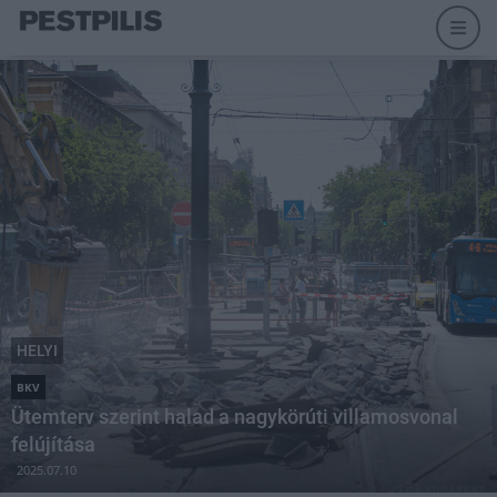
HELYI
BKV
Ütemterv szerint halad a nagykörúti villamosvonal
felújítása
2025.07.10