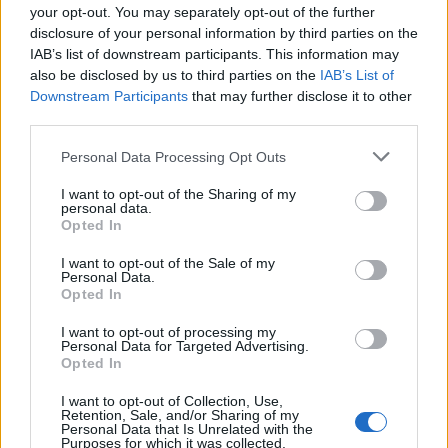
Országos
your opt-out. You may separately opt-out of the further
Megérkezett az eső a Duna vízgyűjtőjére
disclosure of your personal information by third parties on the
IAB’s list of downstream participants. This information may
also be disclosed by us to third parties on the
IAB’s List of
Downstream Participants
that may further disclose it to other
third parties.
Helyi
Amire többmillióan vártunk: szombattól
Personal Data Processing Opt Outs
másodfokúra csökken a riasztás
I want to opt-out of the Sharing of my
personal data.
Opted In
Pest megye
I want to opt-out of the Sale of my
Fából épül Budakeszi új óvodája
Personal Data.
Opted In
I want to opt-out of processing my
Personal Data for Targeted Advertising.
Opted In
HIRDETÉS
I want to opt-out of Collection, Use,
Retention, Sale, and/or Sharing of my
Personal Data that Is Unrelated with the
Purposes for which it was collected.