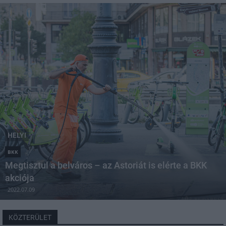
HELYI
BKK
Megtisztul a belváros – az Astoriát is elérte a BKK
akciója
2022.07.09
KÖZTERÜLET