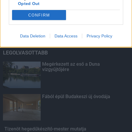
Opted Out
HIRDETÉS
CONFIRM
HIRDETÉS
Data Deletion
Data Access
Privacy Policy
LEGOLVASOTTABB
Megérkezett az eső a Duna
vízgyűjtőjére
Fából épül Budakeszi új óvodája
Tizenöt hegedűkészítő-mester mutatja