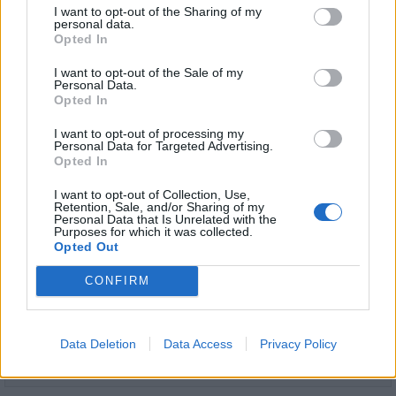
popsztár 2025. szeptember 12-én az MVM Dome-ban lép fel.
I want to opt-out of the Sharing of my
personal data.
Opted In
1
I want to opt-out of the Sale of my
Personal Data.
Opted In
I want to opt-out of processing my
HÍRLEVÉL
Personal Data for Targeted Advertising.
Opted In
Név
I want to opt-out of Collection, Use,
Retention, Sale, and/or Sharing of my
Personal Data that Is Unrelated with the
Purposes for which it was collected.
Opted Out
E-mail cím
CONFIRM
Feliratkozom a hírlevélre és elfogadom az
adatvédelmi
szabályzatot!
Data Deletion
Data Access
Privacy Policy
FELIRATKOZÁS