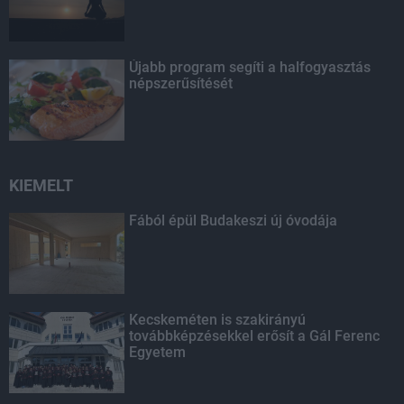
Újabb program segíti a halfogyasztás
népszerűsítését
KIEMELT
Fából épül Budakeszi új óvodája
Kecskeméten is szakirányú
továbbképzésekkel erősít a Gál Ferenc
Egyetem