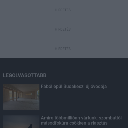
HIRDETÉS
HIRDETÉS
HIRDETÉS
LEGOLVASOTTABB
Fából épül Budakeszi új óvodája
Amire többmillióan vártunk: szombattól
másodfokúra csökken a riasztás