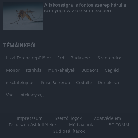
A lakosságra is fontos szerep hárul a
szúnyoginvázió elkerülésében
TÉMÁINKBÓL
Liszt Ferenc repülőtér
Érd
Budakeszi
Szentendre
Monor
színház
munkahelyek
Budaörs
Cegléd
iskolafelújítás
Pilisi Parkerdő
Gödöllő
Dunakeszi
Vác
jótékonyság
Impresszum
Szerzői jogok
Adatvédelem
Felhasználási feltételek
Médiaajánlat
BC COMM
Süti beállítások