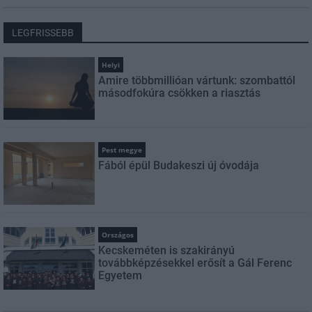
LEGFRISSEBB
Helyi
Amire többmillióan vártunk: szombattól
másodfokúra csökken a riasztás
Pest megye
Fából épül Budakeszi új óvodája
Országos
Kecskeméten is szakirányú
továbbképzésekkel erősít a Gál Ferenc
Egyetem