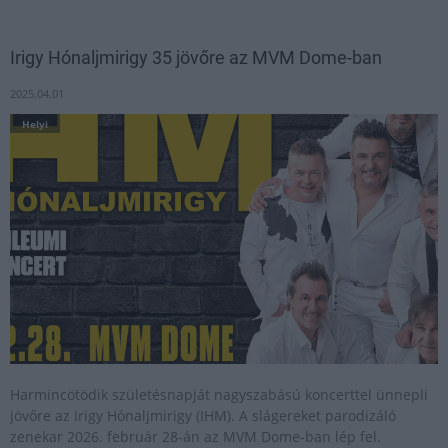
Irigy Hónaljmirigy 35 jövőre az MVM Dome-ban
2025.04.01
Helyi
Harmincötödik születésnapját nagyszabású koncerttel ünnepli
jövőre az Irigy Hónaljmirigy (IHM). A slágereket parodizáló
zenekar 2026. február 28-án az MVM Dome-ban lép fel.