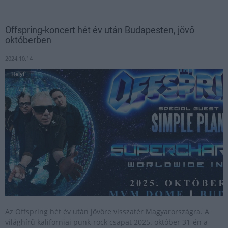
Offspring-koncert hét év után Budapesten, jövő
októberben
2024.10.14
Helyi
Az Offspring hét év után jövőre visszatér Magyarországra. A
világhírű kaliforniai punk-rock csapat 2025. október 31-én a