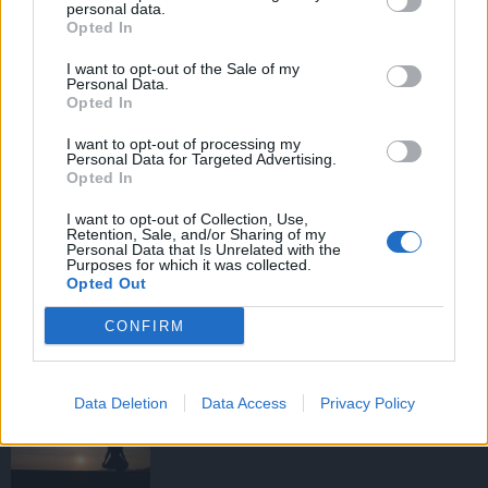
personal data.
Opted In
I want to opt-out of the Sale of my
HIRDETÉS
Personal Data.
Opted In
I want to opt-out of processing my
HIRDETÉS
Personal Data for Targeted Advertising.
Opted In
I want to opt-out of Collection, Use,
Retention, Sale, and/or Sharing of my
LEGOLVASOTTABB
Personal Data that Is Unrelated with the
Purposes for which it was collected.
Opted Out
Tizenöt hegedűkészítő-mester mutatja
be munkáját Budán
CONFIRM
Data Deletion
Data Access
Privacy Policy
Amire többmillióan vártunk: szombattól
másodfokúra csökken a riasztás