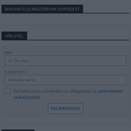
MAGYAR ÉLELMISZERBANK EGYESÜLET
HÍRLEVÉL
Név
E-mail cím
Feliratkozom a hírlevélre és elfogadom az
adatvédelmi
szabályzatot!
FELIRATKOZÁS