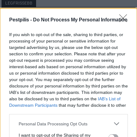
LEGFRISSEBB
Országos
Pestpilis -
Do Not Process My Personal Information
Megérkezett az eső a Duna vízgyűjtőjére
If you wish to opt-out of the sale, sharing to third parties, or
processing of your personal or sensitive information for
targeted advertising by us, please use the below opt-out
section to confirm your selection. Please note that after your
Helyi
opt-out request is processed you may continue seeing
Amire többmillióan vártunk: szombattól
másodfokúra csökken a riasztás
interest-based ads based on personal information utilized by
us or personal information disclosed to third parties prior to
your opt-out. You may separately opt-out of the further
disclosure of your personal information by third parties on the
Pest megye
IAB’s list of downstream participants. This information may
Fából épül Budakeszi új óvodája
also be disclosed by us to third parties on the
IAB’s List of
Downstream Participants
that may further disclose it to other
third parties.
Personal Data Processing Opt Outs
I want to opt-out of the Sharing of my
HIRDETÉS