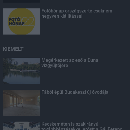
Fotóhónap országszerte csaknem
negyven kiállítással
KIEMELT
Megérkezett az eső a Duna
vízgyűjtőjére
Fából épül Budakeszi új óvodája
Kecskeméten is szakirányú
továbbképzésekkel erősít a Gál Ferenc