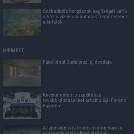
Szabadidős horgászok segítségét kérik
a hazai vizek állapotának felméréséhez
a kutatók
KIEMELT
Fából épül Budakeszi új óvodája
Kecskeméten is szakirányú
továbbképzésekkel erősít a Gál Ferenc
Egyetem
A lakosságra is fontos szerep hárul a
szúnyoginvázió elkerülésében