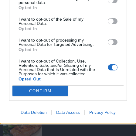
personal data.
Opted In
I want to opt-out of the Sale of my
HIRDETÉS
Personal Data.
Opted In
I want to opt-out of processing my
HIRDETÉS
Personal Data for Targeted Advertising.
Opted In
I want to opt-out of Collection, Use,
Retention, Sale, and/or Sharing of my
LEGOLVASOTTABB
Personal Data that Is Unrelated with the
Purposes for which it was collected.
Opted Out
Amire többmillióan vártunk: szombattól
másodfokúra csökken a riasztás
CONFIRM
Data Deletion
Data Access
Privacy Policy
Újabb program segíti a halfogyasztás
népszerűsítését