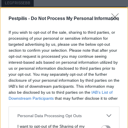
LEGFRISSEBB
Helyi
Pestpilis -
Do Not Process My Personal Information
Amire többmillióan vártunk: szombattól
másodfokúra csökken a riasztás
If you wish to opt-out of the sale, sharing to third parties, or
processing of your personal or sensitive information for
targeted advertising by us, please use the below opt-out
section to confirm your selection. Please note that after your
Pest megye
opt-out request is processed you may continue seeing
Fából épül Budakeszi új óvodája
interest-based ads based on personal information utilized by
us or personal information disclosed to third parties prior to
your opt-out. You may separately opt-out of the further
disclosure of your personal information by third parties on the
Országos
IAB’s list of downstream participants. This information may
Kecskeméten is szakirányú
also be disclosed by us to third parties on the
IAB’s List of
továbbképzésekkel erősít a Gál Ferenc
Downstream Participants
that may further disclose it to other
Egyetem
third parties.
Personal Data Processing Opt Outs
I want to opt-out of the Sharing of my
HIRDETÉS