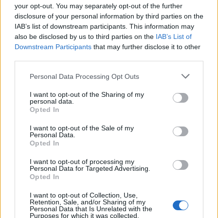
Helyi
your opt-out. You may separately opt-out of the further
Amire többmillióan vártunk: szombattól
disclosure of your personal information by third parties on the
másodfokúra csökken a riasztás
IAB’s list of downstream participants. This information may
also be disclosed by us to third parties on the
IAB’s List of
Downstream Participants
that may further disclose it to other
third parties.
Pest megye
Fából épül Budakeszi új óvodája
Personal Data Processing Opt Outs
I want to opt-out of the Sharing of my
personal data.
Opted In
Országos
I want to opt-out of the Sale of my
Kecskeméten is szakirányú
Personal Data.
továbbképzésekkel erősít a Gál Ferenc
Opted In
Egyetem
I want to opt-out of processing my
Personal Data for Targeted Advertising.
Opted In
HIRDETÉS
I want to opt-out of Collection, Use,
Retention, Sale, and/or Sharing of my
Personal Data that Is Unrelated with the
Purposes for which it was collected.