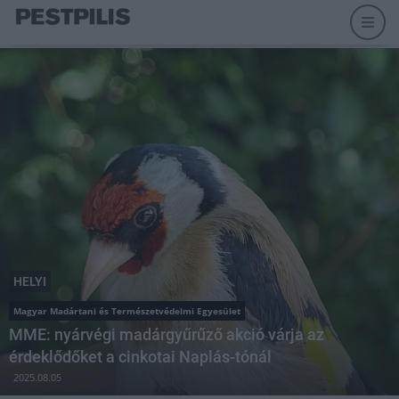
HELYI
Magyar Madártani és Természetvédelmi Egyesület
MME: nyárvégi madárgyűrűző akció várja az
érdeklődőket a cinkotai Naplás-tónál
2025.08.05