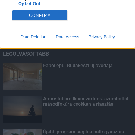
Opted Out
HIRDETÉS
CONFIRM
HIRDETÉS
Data Deletion
Data Access
Privacy Policy
LEGOLVASOTTABB
Fából épül Budakeszi új óvodája
Amire többmillióan vártunk: szombattól
másodfokúra csökken a riasztás
Újabb program segíti a halfogyasztás