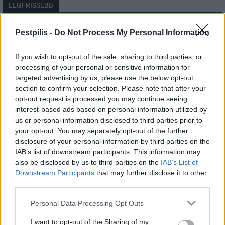
LEGFRISSEBB
Helyi
Pestpilis -
Do Not Process My Personal Information
Amire többmillióan vártunk: szombattól
másodfokúra csökken a riasztás
If you wish to opt-out of the sale, sharing to third parties, or
processing of your personal or sensitive information for
targeted advertising by us, please use the below opt-out
section to confirm your selection. Please note that after your
Pest megye
opt-out request is processed you may continue seeing
Fából épül Budakeszi új óvodája
interest-based ads based on personal information utilized by
us or personal information disclosed to third parties prior to
your opt-out. You may separately opt-out of the further
disclosure of your personal information by third parties on the
Országos
IAB’s list of downstream participants. This information may
Kecskeméten is szakirányú
also be disclosed by us to third parties on the
IAB’s List of
továbbképzésekkel erősít a Gál Ferenc
Downstream Participants
that may further disclose it to other
Egyetem
third parties.
Personal Data Processing Opt Outs
I want to opt-out of the Sharing of my
HIRDETÉS