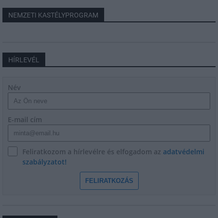
NEMZETI KASTÉLYPROGRAM
HÍRLEVÉL
Név
E-mail cím
Feliratkozom a hírlevélre és elfogadom az
adatvédelmi
szabályzatot!
FELIRATKOZÁS