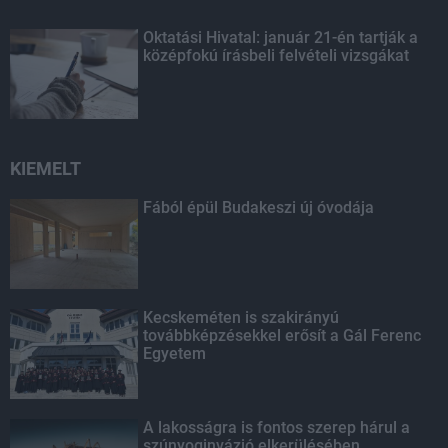
Oktatási Hivatal: január 21-én tartják a
középfokú írásbeli felvételi vizsgákat
KIEMELT
Fából épül Budakeszi új óvodája
Kecskeméten is szakirányú
továbbképzésekkel erősít a Gál Ferenc
Egyetem
A lakosságra is fontos szerep hárul a
szúnyoginvázió elkerülésében