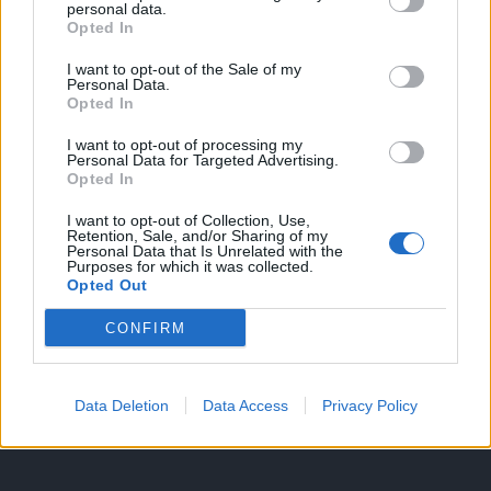
personal data.
Opted In
I want to opt-out of the Sale of my
HIRDETÉS
Personal Data.
Opted In
I want to opt-out of processing my
HIRDETÉS
Personal Data for Targeted Advertising.
Opted In
I want to opt-out of Collection, Use,
Retention, Sale, and/or Sharing of my
LEGOLVASOTTABB
Personal Data that Is Unrelated with the
Purposes for which it was collected.
Opted Out
Fából épül Budakeszi új óvodája
CONFIRM
Data Deletion
Data Access
Privacy Policy
Tizenöt hegedűkészítő-mester mutatja
be munkáját Budán