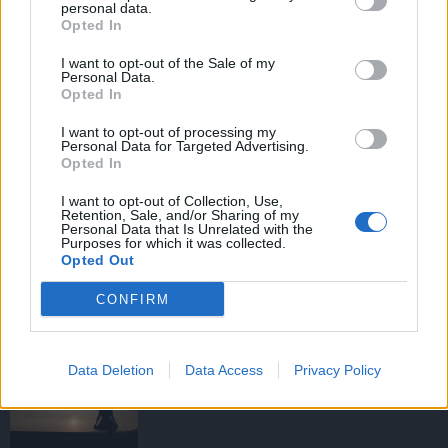
personal data.
Opted In
I want to opt-out of the Sale of my
HIRDETÉS
Personal Data.
Opted In
I want to opt-out of processing my
HIRDETÉS
Personal Data for Targeted Advertising.
Opted In
I want to opt-out of Collection, Use,
Retention, Sale, and/or Sharing of my
LEGOLVASOTTABB
Personal Data that Is Unrelated with the
Purposes for which it was collected.
Opted Out
Tizenöt hegedűkészítő-mester mutatja
be munkáját Budán
CONFIRM
Data Deletion
Data Access
Privacy Policy
Amire többmillióan vártunk: szombattól
másodfokúra csökken a riasztás