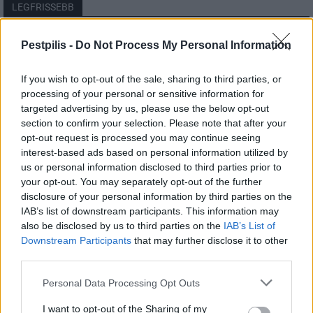
LEGFRISSEBB
Országos
Pestpilis -
Do Not Process My Personal Information
Megérkezett az eső a Duna vízgyűjtőjére
If you wish to opt-out of the sale, sharing to third parties, or
processing of your personal or sensitive information for
targeted advertising by us, please use the below opt-out
section to confirm your selection. Please note that after your
Helyi
opt-out request is processed you may continue seeing
Amire többmillióan vártunk: szombattól
másodfokúra csökken a riasztás
interest-based ads based on personal information utilized by
us or personal information disclosed to third parties prior to
your opt-out. You may separately opt-out of the further
disclosure of your personal information by third parties on the
Pest megye
IAB’s list of downstream participants. This information may
Fából épül Budakeszi új óvodája
also be disclosed by us to third parties on the
IAB’s List of
Downstream Participants
that may further disclose it to other
third parties.
Personal Data Processing Opt Outs
I want to opt-out of the Sharing of my
HIRDETÉS