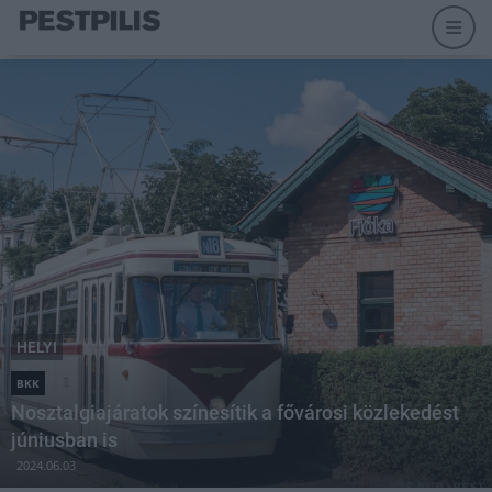
HELYI
BKK
Nosztalgiajáratok színesítik a fővárosi közlekedést
júniusban is
2024.06.03