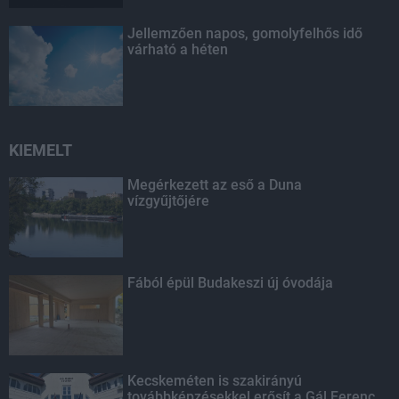
Jellemzően napos, gomolyfelhős idő
várható a héten
KIEMELT
Megérkezett az eső a Duna
vízgyűjtőjére
Fából épül Budakeszi új óvodája
Kecskeméten is szakirányú
továbbképzésekkel erősít a Gál Ferenc